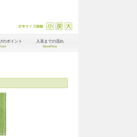
文字サイズ調整
縮小
戻す
拡大
びのポイント
入居までの流れ
Point
MoveFlow