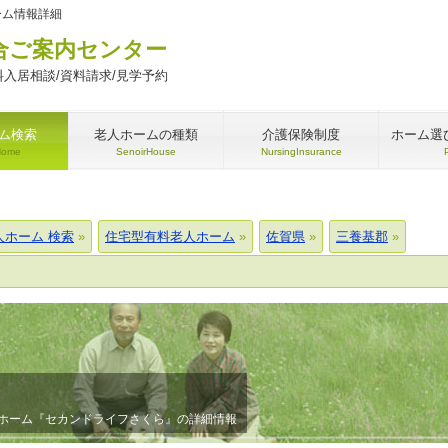
ーム情報詳細
合ご案内センター
入居相談/資料請求/見学予約
ム検索
老人ホームの種類
介護保険制度
ホーム選
Home
SenoirHouse
NursingInsurance
人ホーム 検索
住宅型有料老人ホーム
佐賀県
三養基郡
ホーム『セカンドライフさくら』の詳細情報