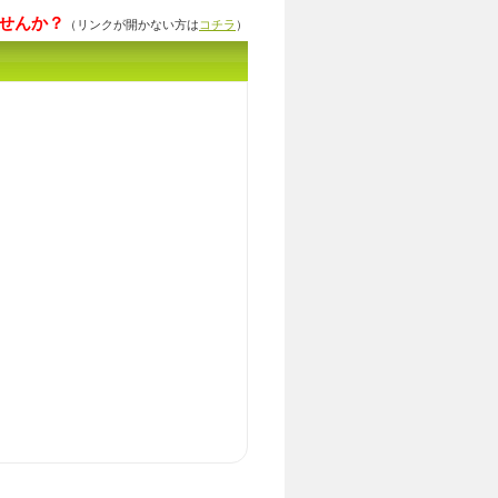
せんか？
（リンクが開かない方は
コチラ
）