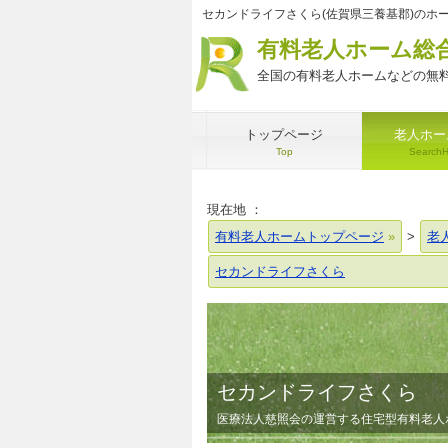
セカンドライフさくら(佐賀県三養基郡)のホ
有料老人ホーム総
全国の有料老人ホームなどの無料
トップページ
老人ホー
Top
Search
現在地 ：
有料老人ホームトップページ
>
老
セカンドライフさくら
セカンドライフさくら
医療法人慈照会の運営する住宅型有料老人