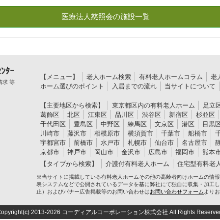
ﾝﾀｰ
【メニュー】
老人ホーム検索
有料老人ホームコラム
老
求 等
ホーム選びのポイント
入居までの流れ
当サイトについて
【主要地区から検索】
東京都区内の有料老人ホーム
足立
葛飾区
北区
江東区
品川区
渋谷区
新宿区
杉並区
千代田区
豊島区
中野区
練馬区
文京区
港区
目黒
川崎市
藤沢市
相模原市
横須賀市
千葉市
船橋市
宇都宮市
前橋市
水戸市
札幌市
仙台市
名古屋市
京都市
神戸市
岡山市
金沢市
広島市
福岡市
熊本
【タイプから検索】
介護付有料老人ホーム
住宅型有料老
※当サイトに掲載している有料老人ホームその他の高齢者向けホームの情報
表システムなどで公開されているデータを基に弊社にて独自に収集・加工し
止）およびバナー広告掲載等のお問い合わせは
お問い合わせフォーム
よりお
opyright(c) 2013-2026 コーディアルコーポレーション株式会社 All Rights Reserve