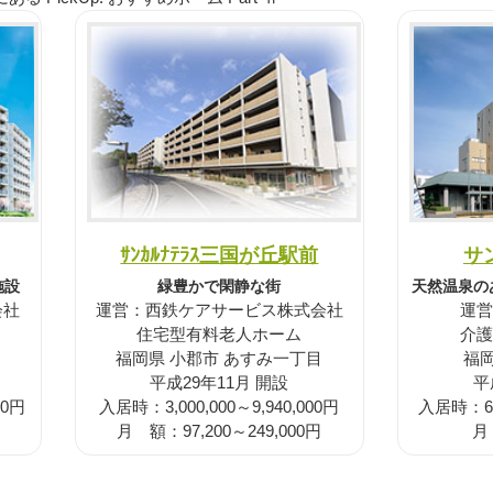
ｻﾝｶﾙﾅﾃﾗｽ三国が丘駅前
サ
緑豊かで閑静な街
施設
天然温泉の
運営：西鉄ケアサービス株式会社
会社
運営
住宅型有料老人ホーム
介護
福岡県 小郡市 あすみ一丁目
福岡
平成29年11月 開設
平
入居時：3,000,000～9,940,000円
00円
入居時：6,6
月 額：97,200～249,000円
月