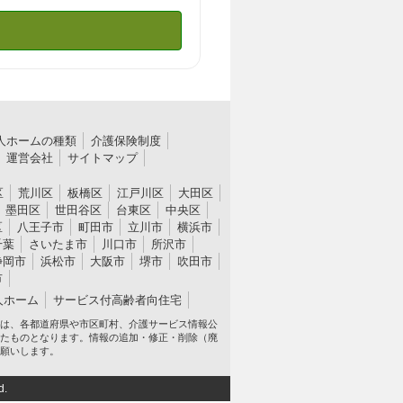
人ホームの種類
介護保険制度
運営会社
サイトマップ
区
荒川区
板橋区
江戸川区
大田区
墨田区
世田谷区
台東区
中央区
区
八王子市
町田市
立川市
横浜市
千葉
さいたま市
川口市
所沢市
静岡市
浜松市
大阪市
堺市
吹田市
市
人ホーム
サービス付高齢者向住宅
は、各都道府県や市区町村、介護サービス情報公
たものとなります。情報の追加・修正・削除（廃
願いします。
d.