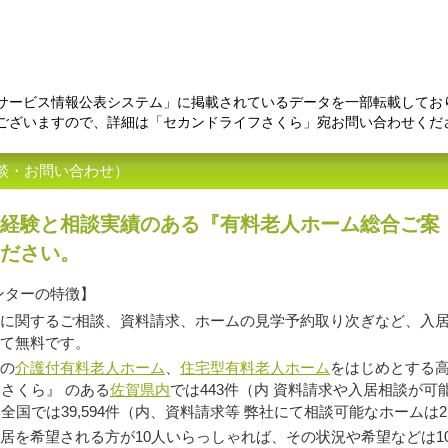
サービス情報公表システム」に掲載されているデータを一部転載してお
ございますので、詳細は「セカンドライフさくら」宛お問い合わせくだ
談・お問い合わせ）
経験と相談実績のある『有料老人ホーム総合ご案
ださい。
ンターの特徴】
に関するご相談、資料請求、ホームの見学予約取り次ぎなど、入
て無料です。
の
介護付有料老人ホーム
、
住宅型有料老人ホーム
をはじめとする高
さくら』 のある
佐賀県内
では443件（内 資料請求や入居相談が可
全国では39,594件（内、資料請求等 弊社にて相談可能なホームは2
を希望される方が10人いらっしゃれば、その状況や希望などは1