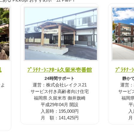
風
ﾌﾟﾗﾁﾅ･ｼﾆｱﾎｰﾑ久留米壱番館
ﾌﾟﾗﾁﾅ
24時間サポート
静か
そよ
運営：株式会社レイクス21
運営：
サービス付き高齢者向け住宅
サービ
福岡県 久留米市 御井旗崎
福岡県
平成29年04月 開設
平
入居時：195,000円
入
月 額：141,425円
月