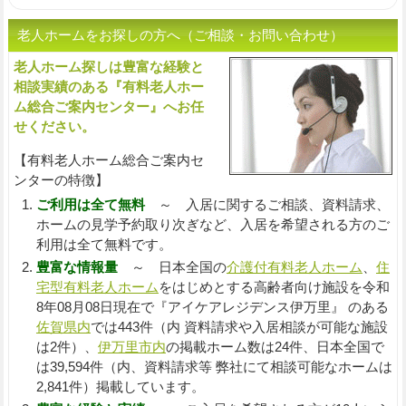
老人ホームをお探しの方へ（ご相談・お問い合わせ）
老人ホーム探しは豊富な経験と
入
相談実績のある『有料老人ホー
ム総合ご案内センター』へお任
せください。
【有料老人ホーム総合ご案内セ
ンターの特徴】
ご利用は全て無料
～ 入居に関するご相談、資料請求、
ホームの見学予約取り次ぎなど、入居を希望される方のご
利用は全て無料です。
豊富な情報量
～ 日本全国の
介護付有料老人ホーム
、
住
宅型有料老人ホーム
をはじめとする高齢者向け施設を令和
8年08月08日現在で『アイケアレジデンス伊万里』 のある
佐賀県内
では443件（内 資料請求や入居相談が可能な施設
は2件）、
伊万里市内
の掲載ホーム数は24件、日本全国で
は39,594件（内、資料請求等 弊社にて相談可能なホームは
2,841件）掲載しています。