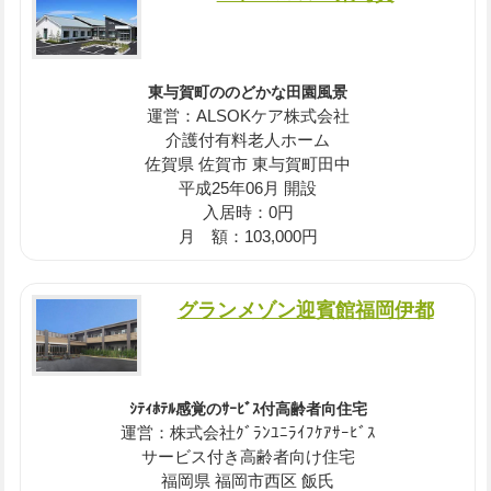
東与賀町ののどかな田園風景
運営：ALSOKケア株式会社
介護付有料老人ホーム
佐賀県 佐賀市 東与賀町田中
平成25年06月 開設
入居時：0円
月 額：103,000円
グランメゾン迎賓館福岡伊都
ｼﾃｨﾎﾃﾙ感覚のｻｰﾋﾞｽ付高齢者向住宅
運営：株式会社ｸﾞﾗﾝﾕﾆﾗｲﾌｹｱｻｰﾋﾞｽ
サービス付き高齢者向け住宅
福岡県 福岡市西区 飯氏