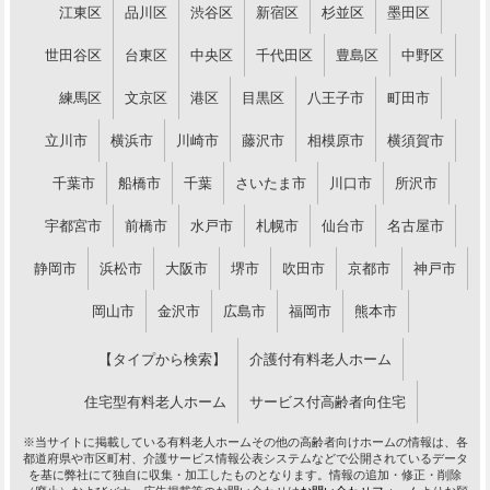
江東区
品川区
渋谷区
新宿区
杉並区
墨田区
世田谷区
台東区
中央区
千代田区
豊島区
中野区
練馬区
文京区
港区
目黒区
八王子市
町田市
立川市
横浜市
川崎市
藤沢市
相模原市
横須賀市
千葉市
船橋市
千葉
さいたま市
川口市
所沢市
宇都宮市
前橋市
水戸市
札幌市
仙台市
名古屋市
静岡市
浜松市
大阪市
堺市
吹田市
京都市
神戸市
岡山市
金沢市
広島市
福岡市
熊本市
【タイプから検索】
介護付有料老人ホーム
住宅型有料老人ホーム
サービス付高齢者向住宅
※当サイトに掲載している有料老人ホームその他の高齢者向けホームの情報は、各
都道府県や市区町村、介護サービス情報公表システムなどで公開されているデータ
を基に弊社にて独自に収集・加工したものとなります。情報の追加・修正・削除