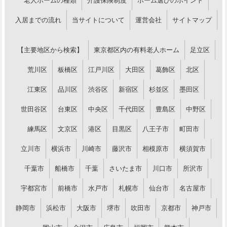
老人ホームの種類
介護保険制度
ホーム選びのポイント
入居までの流れ
当サイトについて
運営会社
サイトマップ
【主要地区から検索】
東京都区内の有料老人ホーム
足立区
荒川区
板橋区
江戸川区
大田区
葛飾区
北区
江東区
品川区
渋谷区
新宿区
杉並区
墨田区
世田谷区
台東区
中央区
千代田区
豊島区
中野区
練馬区
文京区
港区
目黒区
八王子市
町田市
立川市
横浜市
川崎市
藤沢市
相模原市
横須賀市
千葉市
船橋市
千葉
さいたま市
川口市
所沢市
宇都宮市
前橋市
水戸市
札幌市
仙台市
名古屋市
静岡市
浜松市
大阪市
堺市
吹田市
京都市
神戸市