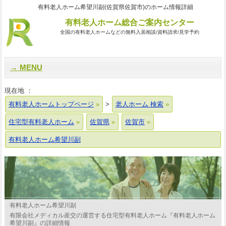
有料老人ホーム希望川副(佐賀県佐賀市)のホーム情報詳細
有料老人ホーム総合ご案内センター
全国の有料老人ホームなどの無料入居相談/資料請求/見学予約
MENU
現在地 ：
有料老人ホームトップページ
>
老人ホーム 検索
住宅型有料老人ホーム
佐賀県
佐賀市
有料老人ホーム希望川副
有料老人ホーム希望川副
有限会社メディカル産交の運営する住宅型有料老人ホーム『有料老人ホーム
希望川副』の詳細情報