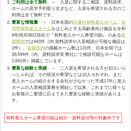
ご利用は全て無料
～ 入居に関するご相談、資料請求、
ホームの見学予約取り次ぎなど、入居を希望される方のご
利用は全て無料です。
豊富な情報量
～ 日本全国の
介護付有料老人ホーム
、
住
宅型有料老人ホーム
をはじめとする高齢者向け施設を令和
8年08月06日現在で『有料老人ホーム希望川副』 のある
佐
賀県内
では443件（内 資料請求や入居相談が可能な施設は
2件）、
佐賀市内
の掲載ホーム数は131件、日本全国では
39,594件（内、資料請求等 弊社にて相談可能なホームは
2,841件）掲載しています。
豊富な経験と実績
～ ご入居を希望される方が10人いら
っしゃれば、その状況や希望などは10人それぞれ。まだ、
老人ホームの紹介をする会社が少なかった平成17年に老人
ホームの入居相談業務を開始して以来、これまでに様々な
お客様のご要望に応えてきた豊富な経験と実績がありま
す。
有料老人ホーム希望川副は紹介・資料送付等の対象外です