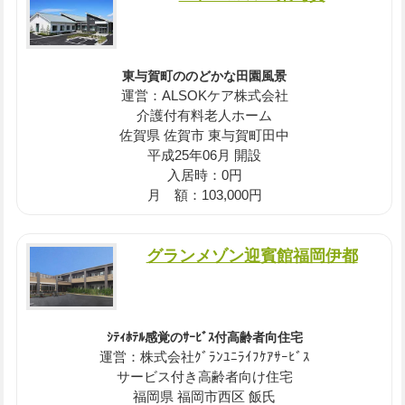
東与賀町ののどかな田園風景
運営：ALSOKケア株式会社
介護付有料老人ホーム
佐賀県 佐賀市 東与賀町田中
平成25年06月 開設
入居時：0円
月 額：103,000円
グランメゾン迎賓館福岡伊都
ｼﾃｨﾎﾃﾙ感覚のｻｰﾋﾞｽ付高齢者向住宅
運営：株式会社ｸﾞﾗﾝﾕﾆﾗｲﾌｹｱｻｰﾋﾞｽ
サービス付き高齢者向け住宅
福岡県 福岡市西区 飯氏