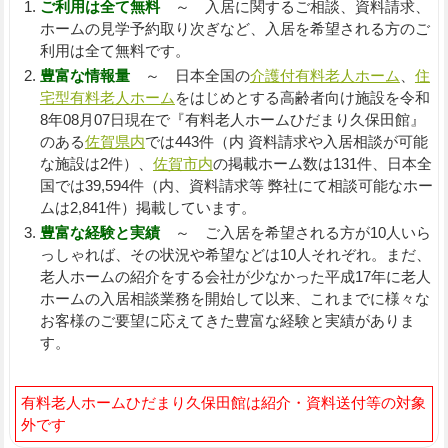
ご利用は全て無料
～ 入居に関するご相談、資料請求、
ホームの見学予約取り次ぎなど、入居を希望される方のご
利用は全て無料です。
豊富な情報量
～ 日本全国の
介護付有料老人ホーム
、
住
宅型有料老人ホーム
をはじめとする高齢者向け施設を令和
8年08月07日現在で『有料老人ホームひだまり久保田館』
のある
佐賀県内
では443件（内 資料請求や入居相談が可能
な施設は2件）、
佐賀市内
の掲載ホーム数は131件、日本全
国では39,594件（内、資料請求等 弊社にて相談可能なホー
ムは2,841件）掲載しています。
豊富な経験と実績
～ ご入居を希望される方が10人いら
っしゃれば、その状況や希望などは10人それぞれ。まだ、
老人ホームの紹介をする会社が少なかった平成17年に老人
ホームの入居相談業務を開始して以来、これまでに様々な
お客様のご要望に応えてきた豊富な経験と実績がありま
す。
有料老人ホームひだまり久保田館は紹介・資料送付等の対象
外です