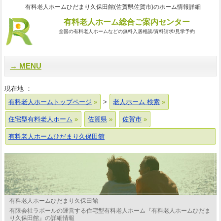
有料老人ホームひだまり久保田館(佐賀県佐賀市)のホーム情報詳細
有料老人ホーム総合ご案内センター
全国の有料老人ホームなどの無料入居相談/資料請求/見学予約
MENU
現在地 ：
有料老人ホームトップページ
>
老人ホーム 検索
住宅型有料老人ホーム
佐賀県
佐賀市
有料老人ホームひだまり久保田館
有料老人ホームひだまり久保田館
有限会社ラポールの運営する住宅型有料老人ホーム『有料老人ホームひだま
り久保田館』の詳細情報