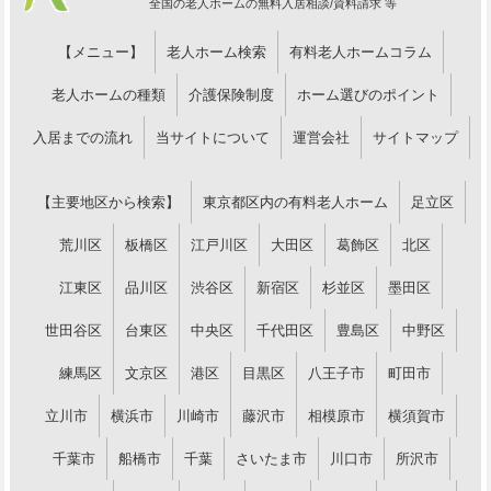
全国の老人ホームの無料入居相談/資料請求 等
【メニュー】
老人ホーム検索
有料老人ホームコラム
老人ホームの種類
介護保険制度
ホーム選びのポイント
入居までの流れ
当サイトについて
運営会社
サイトマップ
【主要地区から検索】
東京都区内の有料老人ホーム
足立区
荒川区
板橋区
江戸川区
大田区
葛飾区
北区
江東区
品川区
渋谷区
新宿区
杉並区
墨田区
世田谷区
台東区
中央区
千代田区
豊島区
中野区
練馬区
文京区
港区
目黒区
八王子市
町田市
立川市
横浜市
川崎市
藤沢市
相模原市
横須賀市
千葉市
船橋市
千葉
さいたま市
川口市
所沢市