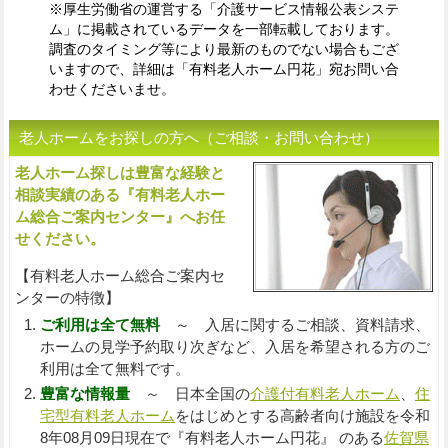
※厚生労働省の運営する「介護サービス情報公表システ
ム」に掲載されているデータを一部転載しております。
調査のタイミング等により最新のものでない場合もござ
いますので、詳細は「有料老人ホーム円花」宛お問い合
わせくださいませ。
老人ホームをお探しの方へ（ご相談・お問い合わせ）
老人ホーム探しは豊富な経験と
入
相談実績のある『有料老人ホー
ム総合ご案内センター』へお任
せください。
【有料老人ホーム総合ご案内セ
ンターの特徴】
ご利用は全て無料
～ 入居に関するご相談、資料請求、
ホームの見学予約取り次ぎなど、入居を希望される方のご
利用は全て無料です。
豊富な情報量
～ 日本全国の
介護付有料老人ホーム
、
住
宅型有料老人ホーム
をはじめとする高齢者向け施設を令和
8年08月09日現在で『有料老人ホーム円花』 のある
佐賀県