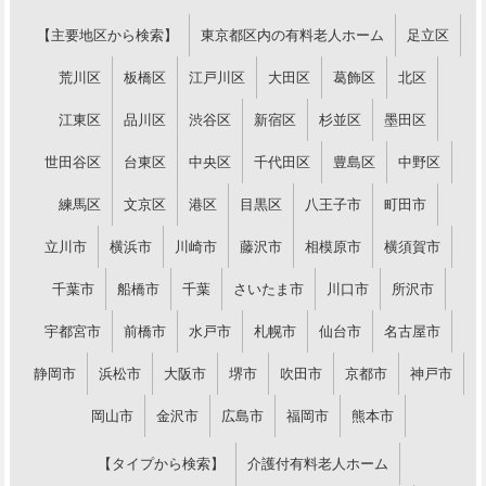
【主要地区から検索】
東京都区内の有料老人ホーム
足立区
荒川区
板橋区
江戸川区
大田区
葛飾区
北区
江東区
品川区
渋谷区
新宿区
杉並区
墨田区
世田谷区
台東区
中央区
千代田区
豊島区
中野区
練馬区
文京区
港区
目黒区
八王子市
町田市
立川市
横浜市
川崎市
藤沢市
相模原市
横須賀市
千葉市
船橋市
千葉
さいたま市
川口市
所沢市
宇都宮市
前橋市
水戸市
札幌市
仙台市
名古屋市
静岡市
浜松市
大阪市
堺市
吹田市
京都市
神戸市
岡山市
金沢市
広島市
福岡市
熊本市
【タイプから検索】
介護付有料老人ホーム