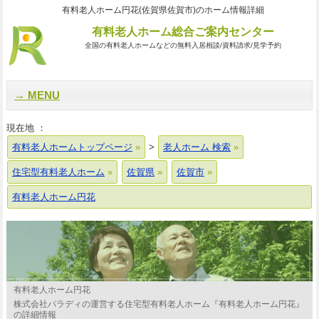
有料老人ホーム円花(佐賀県佐賀市)のホーム情報詳細
有料老人ホーム総合ご案内センター
全国の有料老人ホームなどの無料入居相談/資料請求/見学予約
MENU
現在地 ：
有料老人ホームトップページ
>
老人ホーム 検索
住宅型有料老人ホーム
佐賀県
佐賀市
有料老人ホーム円花
有料老人ホーム円花
株式会社パラディの運営する住宅型有料老人ホーム『有料老人ホーム円花』
の詳細情報