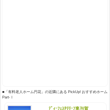
■「有料老人ホーム円花」の近隣にある PickUp! おすすめホーム
Part-Ⅰ
ﾃﾞｨｰﾌｪｽﾀﾘﾘｰﾌ東与賀