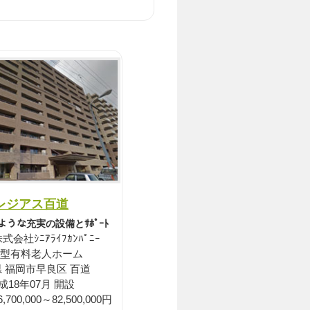
レジアス百道
のような充実の設備とｻﾎﾟｰﾄ
会社ｼﾆｱﾗｲﾌｶﾝﾊﾟﾆｰ
型有料老人ホーム
 福岡市早良区 百道
成18年07月 開設
00,000～82,500,000円