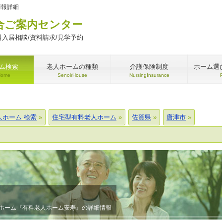
情報詳細
合ご案内センター
入居相談/資料請求/見学予約
ム検索
老人ホームの種類
介護保険制度
ホーム選
Home
SenoirHouse
NursingInsurance
人ホーム 検索
住宅型有料老人ホーム
佐賀県
唐津市
ホーム『有料老人ホーム安寿』の詳細情報