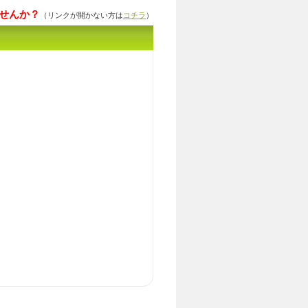
せんか？
（リンクが開かない方は
コチラ
）