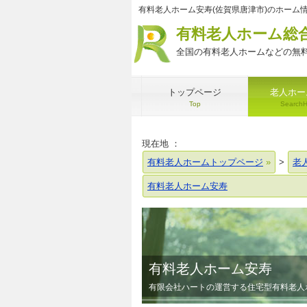
有料老人ホーム安寿(佐賀県唐津市)のホーム
有料老人ホーム総
全国の有料老人ホームなどの無料
トップページ
老人ホー
Top
Search
現在地 ：
有料老人ホームトップページ
>
老
有料老人ホーム安寿
有料老人ホーム安寿
有限会社ハートの運営する住宅型有料老人