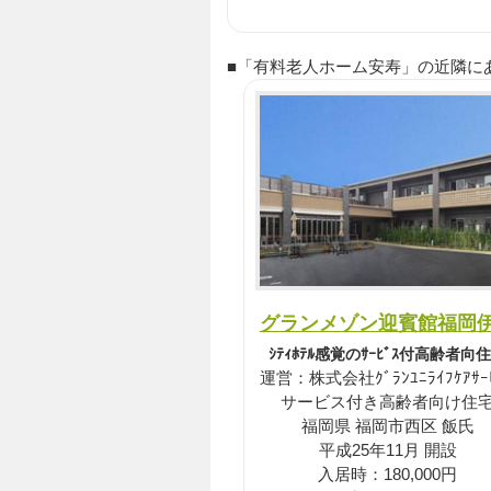
■「有料老人ホーム安寿」の近隣にある P
グランメゾン迎賓館福岡
ｼﾃｨﾎﾃﾙ感覚のｻｰﾋﾞｽ付高齢者向
運営：株式会社ｸﾞﾗﾝﾕﾆﾗｲﾌｹｱｻｰ
サービス付き高齢者向け住
福岡県 福岡市西区 飯氏
平成25年11月 開設
入居時：180,000円