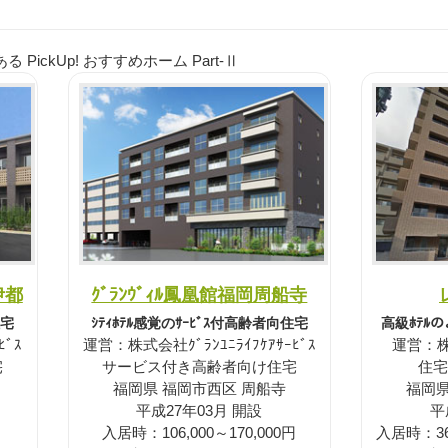
ickUp! おすすめホーム Part-Ⅱ
伊都
ｸﾞﾗﾝｳﾞｨﾙ鳳凰館福岡周船寺
住宅
ｼﾃｨﾎﾃﾙ感覚のｻｰﾋﾞｽ付高齢者向住宅
高級ﾎﾃﾙ
ﾋﾞｽ
運営：株式会社ｸﾞﾗﾝﾕﾆﾗｲﾌｹｱｻｰﾋﾞｽ
運営：株式
宅
サービス付き高齢者向け住宅
住宅
福岡県 福岡市西区 周船寺
福岡県
平成27年03月 開設
平
入居時：106,000～170,000円
入居時：36,7