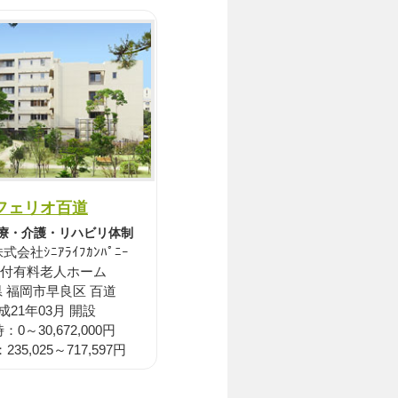
フェリオ百道
療・介護・リハビリ体制
会社ｼﾆｱﾗｲﾌｶﾝﾊﾟﾆｰ
付有料老人ホーム
 福岡市早良区 百道
成21年03月 開設
0～30,672,000円
35,025～717,597円