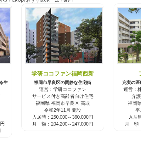
学研ココファン福岡西新
る生
福岡市早良区の閑静な住宅街
充実の医
運営：学研ココファン
運営：株式
フ
サービス付き高齢者向け住宅
介護
福岡県 福岡市早良区 高取
福岡県
令和2年11月 開設
平
入居時：250,000～360,000円
入居時：
0円
月 額：204,200～247,000円
月 額：2
円