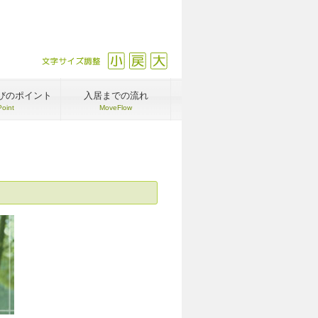
文字サイズ調整
縮小
戻す
拡大
びのポイント
入居までの流れ
Point
MoveFlow