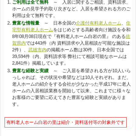
ご利用は全て無料
～ 入居に関するご相談、資料請求、
ホームの見学予約取り次ぎなど、入居を希望される方のご
利用は全て無料です。
豊富な情報量
～ 日本全国の
介護付有料老人ホーム
、
住
宅型有料老人ホーム
をはじめとする高齢者向け施設を令和
8年08月08日現在で『有料老人ホーム白岩の里』 のある
佐
賀県内
では443件（内 資料請求や入居相談が可能な施設は
2件）、
武雄市内
の掲載ホーム数は30件、日本全国では
39,594件（内、資料請求等 弊社にて相談可能なホームは
2,841件）掲載しています。
豊富な経験と実績
～ ご入居を希望される方が10人いら
っしゃれば、その状況や希望などは10人それぞれ。まだ、
老人ホームの紹介をする会社が少なかった平成17年に老人
ホームの入居相談業務を開始して以来、これまでに様々な
お客様のご要望に応えてきた豊富な経験と実績がありま
す。
有料老人ホーム白岩の里は紹介・資料送付等の対象外です