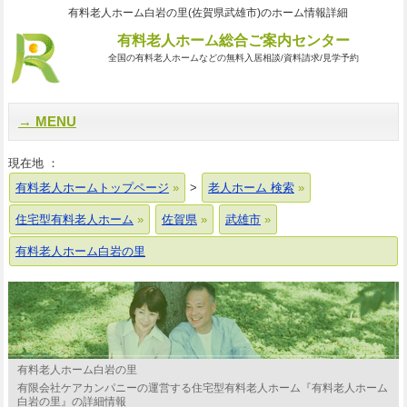
有料老人ホーム白岩の里(佐賀県武雄市)のホーム情報詳細
有料老人ホーム総合ご案内センター
全国の有料老人ホームなどの無料入居相談/資料請求/見学予約
MENU
現在地 ：
有料老人ホームトップページ
>
老人ホーム 検索
住宅型有料老人ホーム
佐賀県
武雄市
有料老人ホーム白岩の里
有料老人ホーム白岩の里
有限会社ケアカンパニーの運営する住宅型有料老人ホーム『有料老人ホーム
白岩の里』の詳細情報