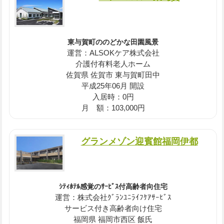
東与賀町ののどかな田園風景
運営：ALSOKケア株式会社
介護付有料老人ホーム
佐賀県 佐賀市 東与賀町田中
平成25年06月 開設
入居時：0円
月 額：103,000円
グランメゾン迎賓館福岡伊都
ｼﾃｨﾎﾃﾙ感覚のｻｰﾋﾞｽ付高齢者向住宅
運営：株式会社ｸﾞﾗﾝﾕﾆﾗｲﾌｹｱｻｰﾋﾞｽ
サービス付き高齢者向け住宅
福岡県 福岡市西区 飯氏