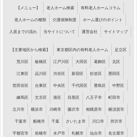
【メニュー】
老人ホーム検索
有料老人ホームコラム
老人ホームの種類
介護保険制度
ホーム選びのポイント
入居までの流れ
当サイトについて
運営会社
サイトマップ
【主要地区から検索】
東京都区内の有料老人ホーム
足立区
荒川区
板橋区
江戸川区
大田区
葛飾区
北区
江東区
品川区
渋谷区
新宿区
杉並区
墨田区
世田谷区
台東区
中央区
千代田区
豊島区
中野区
練馬区
文京区
港区
目黒区
八王子市
町田市
立川市
横浜市
川崎市
藤沢市
相模原市
横須賀市
千葉市
船橋市
千葉
さいたま市
川口市
所沢市
宇都宮市
前橋市
水戸市
札幌市
仙台市
名古屋市