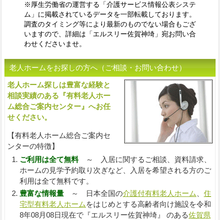
※厚生労働省の運営する「介護サービス情報公表システ
ム」に掲載されているデータを一部転載しております。
調査のタイミング等により最新のものでない場合もござ
いますので、詳細は「エルスリー佐賀神埼」宛お問い合
わせくださいませ。
老人ホームをお探しの方へ（ご相談・お問い合わせ）
老人ホーム探しは豊富な経験と
入
相談実績のある『有料老人ホー
ム総合ご案内センター』へお任
せください。
【有料老人ホーム総合ご案内セ
ンターの特徴】
ご利用は全て無料
～ 入居に関するご相談、資料請求、
ホームの見学予約取り次ぎなど、入居を希望される方のご
利用は全て無料です。
豊富な情報量
～ 日本全国の
介護付有料老人ホーム
、
住
宅型有料老人ホーム
をはじめとする高齢者向け施設を令和
8年08月08日現在で『エルスリー佐賀神埼』 のある
佐賀県