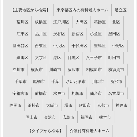
【主要地区から検索】
東京都区内の有料老人ホーム
足立区
荒川区
板橋区
江戸川区
大田区
葛飾区
北区
江東区
品川区
渋谷区
新宿区
杉並区
墨田区
世田谷区
台東区
中央区
千代田区
豊島区
中野区
練馬区
文京区
港区
目黒区
八王子市
町田市
立川市
横浜市
川崎市
藤沢市
相模原市
横須賀市
千葉市
船橋市
千葉
さいたま市
川口市
所沢市
宇都宮市
前橋市
水戸市
札幌市
仙台市
名古屋市
静岡市
浜松市
大阪市
堺市
吹田市
京都市
神戸市
岡山市
金沢市
広島市
福岡市
熊本市
【タイプから検索】
介護付有料老人ホーム