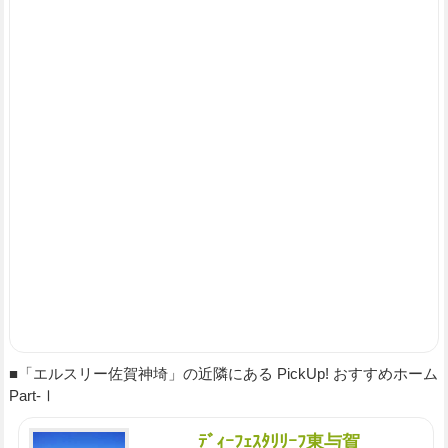
■「エルスリー佐賀神埼」の近隣にある PickUp! おすすめホーム
Part-Ⅰ
ﾃﾞｨｰﾌｪｽﾀﾘﾘｰﾌ東与賀