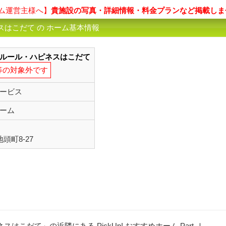
ム運営主様へ】
貴施設の写真・詳細情報・料金プランなど掲載しま
はこだて の ホーム基本情報
ルール・ハピネスはこだて
等の対象外です
ービス
ーム
頭町8-27
こだて」の近隣にある PickUp! おすすめホーム Part-Ⅰ