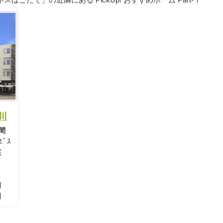
の川
間
ﾋﾞｽ
宅
円
円