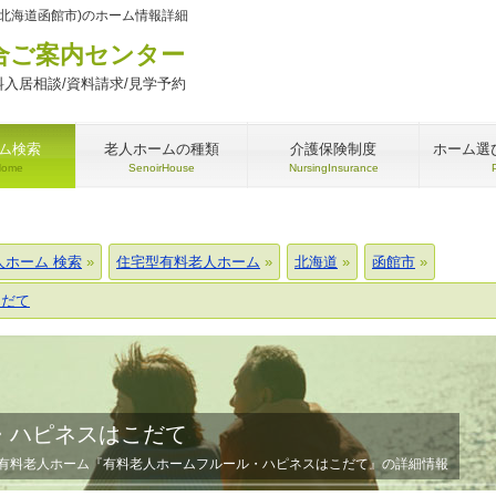
北海道函館市)のホーム情報詳細
合ご案内センター
入居相談/資料請求/見学予約
ム検索
老人ホームの種類
介護保険制度
ホーム選
Home
SenoirHouse
NursingInsurance
人ホーム 検索
住宅型有料老人ホーム
北海道
函館市
こだて
・ハピネスはこだて
有料老人ホーム『有料老人ホームフルール・ハピネスはこだて』の詳細情報