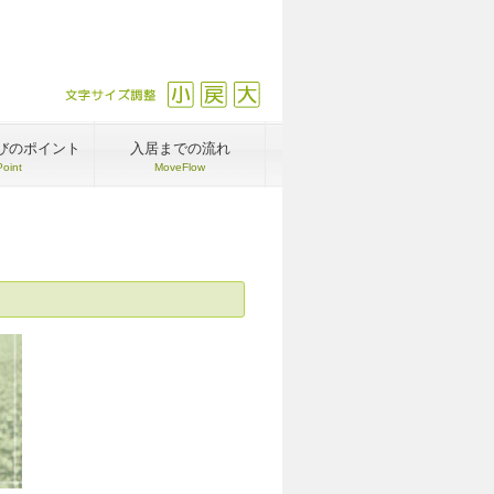
文字サイズ調整
縮小
戻す
拡大
びのポイント
入居までの流れ
Point
MoveFlow