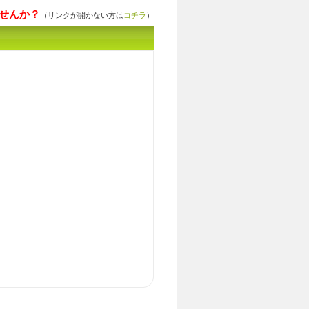
せんか？
（リンクが開かない方は
コチラ
）