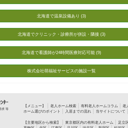
ﾝﾀｰ
【メニュー】
老人ホーム検索
有料老人ホームコラム
老
求 等
ホーム選びのポイント
入居までの流れ
当サイトについて
【主要地区から検索】
東京都区内の有料老人ホーム
足立
葛飾区
北区
江東区
品川区
渋谷区
新宿区
杉並区