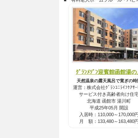
ｸﾞﾗﾝﾒｿﾞﾝ迎賓館函館湯
天然温泉の露天風呂で寛ぎの時
運営：株式会社ｸﾞﾗﾝﾕﾆﾗｲﾌｹｱｻｰ
サービス付き高齢者向け住
北海道 函館市 湯川町
平成25年05月 開設
入居時：110,000～170,000
月 額：133,480～163,480