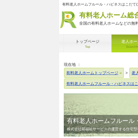
有料老人ホームフルール・ハピネスはこだて(
有料老人ホーム総
全国の有料老人ホームなどの無料
トップページ
老人ホー
Top
Search
現在地 ：
有料老人ホームトップページ
>
老
有料老人ホームフルール・ハピネスは
有料老人ホームフルール
株式会社萌福祉サービスの運営する住宅型