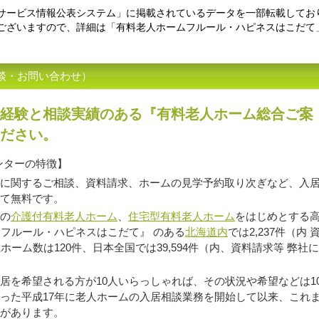
サービス情報公表システム」に掲載されているデータを一部転載してお
ございますので、詳細は「有料老人ホームフルール・ハピネスはこだて
談・お問い合わせ）
経験と相談実績のある『有料老人ホーム総合ご案
ださい。
ンターの特徴】
に関するご相談、資料請求、ホームの見学予約取り次ぎなど、入
て無料です。
の
介護付有料老人ホーム
、
住宅型有料老人ホーム
をはじめとする高
ムフルール・ハピネスはこだて』 のある
北海道内
では2,237件（
ホーム数は120件、日本全国では39,594件（内、資料請求等 弊社に
を希望される方が10人いらっしゃれば、その状況や希望などは1
った平成17年に老人ホームの入居相談業務を開始して以来、これ
があります。