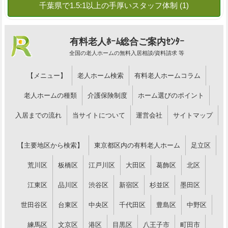
有料老人ﾎｰﾑ総合ご案内ｾﾝﾀｰ
全国の老人ホームの無料入居相談/資料請求 等
【メニュー】
老人ホーム検索
有料老人ホームコラム
老人ホームの種類
介護保険制度
ホーム選びのポイント
入居までの流れ
当サイトについて
運営会社
サイトマップ
【主要地区から検索】
東京都区内の有料老人ホーム
足立区
荒川区
板橋区
江戸川区
大田区
葛飾区
北区
江東区
品川区
渋谷区
新宿区
杉並区
墨田区
世田谷区
台東区
中央区
千代田区
豊島区
中野区
練馬区
文京区
港区
目黒区
八王子市
町田市