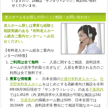
いますので、詳細は「サンタヴィレッジ」宛お問い合わ
せくださいませ。
老人ホームをお探しの方へ（ご相談・お問い合わせ）
老人ホーム探しは豊富な経験と
入
相談実績のある『有料老人ホー
ム総合ご案内センター』へお任
せください。
【有料老人ホーム総合ご案内セ
ンターの特徴】
ご利用は全て無料
～ 入居に関するご相談、資料請求、
ホームの見学予約取り次ぎなど、入居を希望される方のご
利用は全て無料です。
豊富な情報量
～ 日本全国の
介護付有料老人ホーム
、
住
宅型有料老人ホーム
をはじめとする高齢者向け施設を令和
8年08月08日現在で『サンタヴィレッジ』 のある
千葉県内
では1,451件（内 資料請求や入居相談が可能な施設は242
件）、
市原市内
の掲載ホーム数は50件、日本全国では
39,594件（内、資料請求等 弊社にて相談可能なホームは