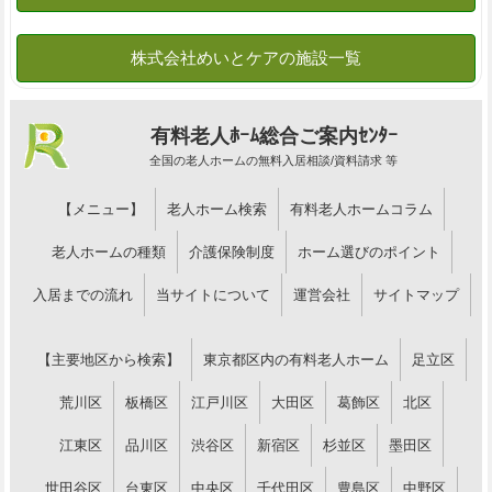
有料老人ﾎｰﾑ総合ご案内ｾﾝﾀｰ
全国の老人ホームの無料入居相談/資料請求 等
【メニュー】
老人ホーム検索
有料老人ホームコラム
老人ホームの種類
介護保険制度
ホーム選びのポイント
入居までの流れ
当サイトについて
運営会社
サイトマップ
【主要地区から検索】
東京都区内の有料老人ホーム
足立区
荒川区
板橋区
江戸川区
大田区
葛飾区
北区
江東区
品川区
渋谷区
新宿区
杉並区
墨田区
世田谷区
台東区
中央区
千代田区
豊島区
中野区