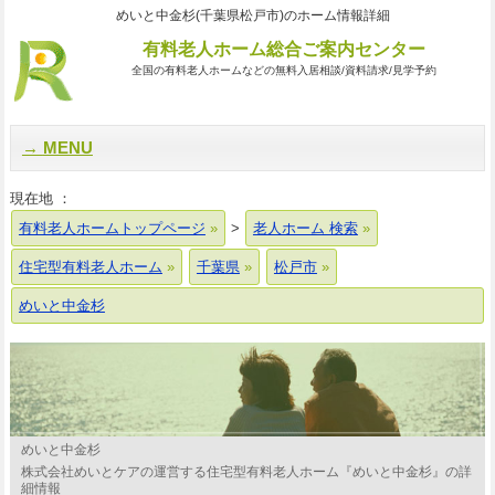
めいと中金杉(千葉県松戸市)のホーム情報詳細
有料老人ホーム総合ご案内センター
全国の有料老人ホームなどの無料入居相談/資料請求/見学予約
MENU
現在地 ：
有料老人ホームトップページ
>
老人ホーム 検索
住宅型有料老人ホーム
千葉県
松戸市
めいと中金杉
めいと中金杉
株式会社めいとケアの運営する住宅型有料老人ホーム『めいと中金杉』の詳
細情報