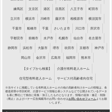
練馬区
文京区
港区
目黒区
八王子市
町田市
立川市
横浜市
川崎市
藤沢市
相模原市
横須賀市
千葉市
船橋市
千葉
さいたま市
川口市
所沢市
宇都宮市
前橋市
水戸市
札幌市
仙台市
名古屋市
静岡市
浜松市
大阪市
堺市
吹田市
京都市
神戸市
岡山市
金沢市
広島市
福岡市
熊本市
【タイプから検索】
介護付有料老人ホーム
住宅型有料老人ホーム
サービス付高齢者向住宅
※当サイトに掲載している有料老人ホームその他の高齢者向けホームの情報は、各
都道府県や市区町村、介護サービス情報公表システムなどで公開されているデータ
を基に弊社にて独自に収集・加工したものとなります。情報の追加・修正・削除
（廃止）およびバナー広告掲載等のお問い合わせは
お問い合わせフォーム
よりお願
いします。