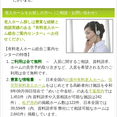
ださいませ。
老人ホームをお探しの方へ（ご相談・お問い合わせ）
老人ホーム探しは豊富な経験と
入
相談実績のある『有料老人ホー
ム総合ご案内センター』へお任
せください。
【有料老人ホーム総合ご案内セ
ンターの特徴】
ご利用は全て無料
～ 入居に関するご相談、資料請求、
ホームの見学予約取り次ぎなど、入居を希望される方のご
利用は全て無料です。
豊富な情報量
～ 日本全国の
介護付有料老人ホーム
、
住
宅型有料老人ホーム
をはじめとする高齢者向け施設を令和
8年08月08日現在で『めいと中金杉』 のある
千葉県内
では
1,451件（内 資料請求や入居相談が可能な施設は242
件）、
松戸市内
の掲載ホーム数は122件、日本全国では
39,594件（内、資料請求等 弊社にて相談可能なホームは
2,841件）掲載しています。