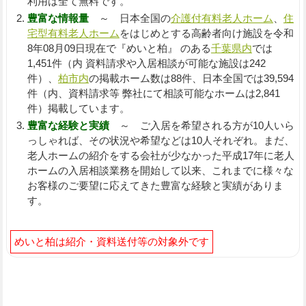
利用は全て無料です。
豊富な情報量
～ 日本全国の
介護付有料老人ホーム
、
住
宅型有料老人ホーム
をはじめとする高齢者向け施設を令和
8年08月09日現在で『めいと柏』 のある
千葉県内
では
1,451件（内 資料請求や入居相談が可能な施設は242
件）、
柏市内
の掲載ホーム数は88件、日本全国では39,594
件（内、資料請求等 弊社にて相談可能なホームは2,841
件）掲載しています。
豊富な経験と実績
～ ご入居を希望される方が10人いら
っしゃれば、その状況や希望などは10人それぞれ。まだ、
老人ホームの紹介をする会社が少なかった平成17年に老人
ホームの入居相談業務を開始して以来、これまでに様々な
お客様のご要望に応えてきた豊富な経験と実績がありま
す。
めいと柏は紹介・資料送付等の対象外です