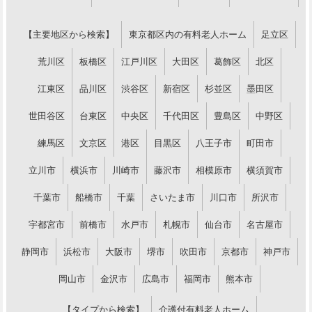
【主要地区から検索】
東京都区内の有料老人ホーム
足立区
荒川区
板橋区
江戸川区
大田区
葛飾区
北区
江東区
品川区
渋谷区
新宿区
杉並区
墨田区
世田谷区
台東区
中央区
千代田区
豊島区
中野区
練馬区
文京区
港区
目黒区
八王子市
町田市
立川市
横浜市
川崎市
藤沢市
相模原市
横須賀市
千葉市
船橋市
千葉
さいたま市
川口市
所沢市
宇都宮市
前橋市
水戸市
札幌市
仙台市
名古屋市
静岡市
浜松市
大阪市
堺市
吹田市
京都市
神戸市
岡山市
金沢市
広島市
福岡市
熊本市
【タイプから検索】
介護付有料老人ホーム