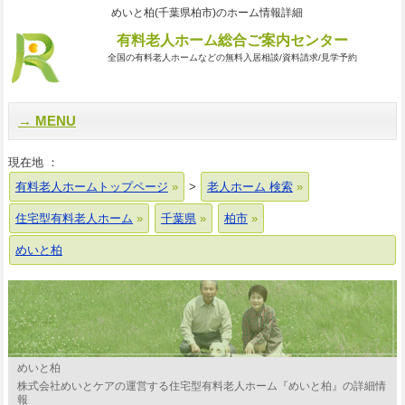
めいと柏(千葉県柏市)のホーム情報詳細
有料老人ホーム総合ご案内センター
全国の有料老人ホームなどの無料入居相談/資料請求/見学予約
MENU
現在地 ：
有料老人ホームトップページ
>
老人ホーム 検索
住宅型有料老人ホーム
千葉県
柏市
めいと柏
めいと柏
株式会社めいとケアの運営する住宅型有料老人ホーム『めいと柏』の詳細情
報