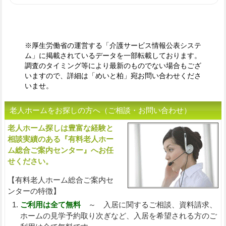
※厚生労働省の運営する「介護サービス情報公表システ
ム」に掲載されているデータを一部転載しております。
調査のタイミング等により最新のものでない場合もござ
いますので、詳細は「めいと柏」宛お問い合わせくださ
いませ。
老人ホームをお探しの方へ（ご相談・お問い合わせ）
老人ホーム探しは豊富な経験と
入
相談実績のある『有料老人ホー
ム総合ご案内センター』へお任
せください。
【有料老人ホーム総合ご案内セ
ンターの特徴】
ご利用は全て無料
～ 入居に関するご相談、資料請求、
ホームの見学予約取り次ぎなど、入居を希望される方のご