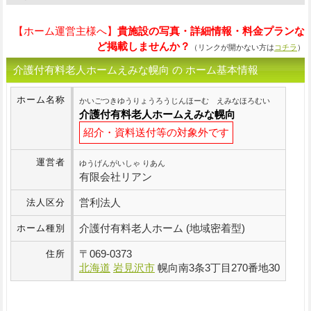
【ホーム運営主様へ】
貴施設の写真・詳細情報・料金プランな
ど掲載しませんか？
（リンクが開かない方は
コチラ
）
介護付有料老人ホームえみな幌向 の ホーム基本情報
ホーム名称
かいごつきゆうりょうろうじんほーむ えみなほろむい
介護付有料老人ホームえみな幌向
紹介・資料送付等の対象外です
運営者
ゆうげんがいしゃ りあん
有限会社リアン
営利法人
法人区分
介護付有料老人ホーム (地域密着型)
ホーム種別
〒
069-0373
住所
北海道
岩見沢市
幌向南3条3丁目270番地30