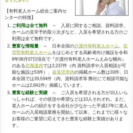
【有料老人ホーム総合ご案内セ
ンターの特徴】
ご利用は全て無料
～ 入居に関するご相談、資料請求、
ホームの見学予約取り次ぎなど、入居を希望される方のご
利用は全て無料です。
豊富な情報量
～ 日本全国の
介護付有料老人ホーム
、
住
宅型有料老人ホーム
をはじめとする高齢者向け施設を令和
8年08月07日現在で『介護付有料老人ホームえみな幌向』
のある
北海道内
では2,237件（内 資料請求や入居相談が可
能な施設は53件）、
岩見沢市内
の掲載ホーム数は33件、日
本全国では39,594件（内、資料請求等 弊社にて相談可能な
ホームは2,841件）掲載しています。
豊富な経験と実績
～ ご入居を希望される方が10人いら
っしゃれば、その状況や希望などは10人それぞれ。まだ、
老人ホームの紹介をする会社が少なかった平成17年に老人
ホームの入居相談業務を開始して以来、これまでに様々な
お客様のご要望に応えてきた豊富な経験と実績がありま
す。