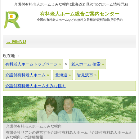
介護付有料老人ホームえみな幌向(北海道岩見沢市)のホーム情報詳細
有料老人ホーム総合ご案内センター
全国の有料老人ホームなどの無料入居相談/資料請求/見学予約
MENU
現在地 ：
有料老人ホームトップページ
>
老人ホーム 検索
介護付有料老人ホーム
北海道
岩見沢市
介護付有料老人ホームえみな幌向
介護付有料老人ホームえみな幌向
有限会社リアンの運営する介護付有料老人ホーム『介護付有料老人ホームえ
みな幌向』の詳細情報