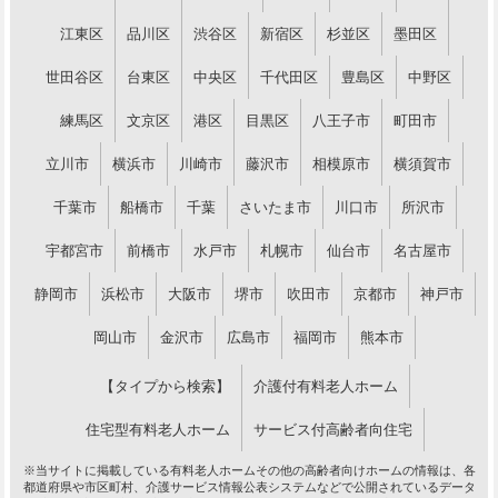
江東区
品川区
渋谷区
新宿区
杉並区
墨田区
世田谷区
台東区
中央区
千代田区
豊島区
中野区
練馬区
文京区
港区
目黒区
八王子市
町田市
立川市
横浜市
川崎市
藤沢市
相模原市
横須賀市
千葉市
船橋市
千葉
さいたま市
川口市
所沢市
宇都宮市
前橋市
水戸市
札幌市
仙台市
名古屋市
静岡市
浜松市
大阪市
堺市
吹田市
京都市
神戸市
岡山市
金沢市
広島市
福岡市
熊本市
【タイプから検索】
介護付有料老人ホーム
住宅型有料老人ホーム
サービス付高齢者向住宅
※当サイトに掲載している有料老人ホームその他の高齢者向けホームの情報は、各
都道府県や市区町村、介護サービス情報公表システムなどで公開されているデータ