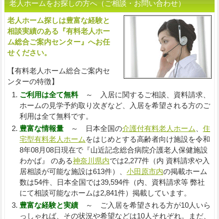
老人ホームをお探しの方へ（ご相談・お問い合わせ）
老人ホーム探しは豊富な経験と
入
相談実績のある『有料老人ホー
ム総合ご案内センター』へお任
せください。
【有料老人ホーム総合ご案内セ
ンターの特徴】
ご利用は全て無料
～ 入居に関するご相談、資料請求、
ホームの見学予約取り次ぎなど、入居を希望される方のご
利用は全て無料です。
豊富な情報量
～ 日本全国の
介護付有料老人ホーム
、
住
宅型有料老人ホーム
をはじめとする高齢者向け施設を令和
8年08月08日現在で『山近記念総合病院介護老人保健施設
わかば』 のある
神奈川県内
では2,277件（内 資料請求や入
居相談が可能な施設は613件）、
小田原市内
の掲載ホーム
数は54件、日本全国では39,594件（内、資料請求等 弊社
にて相談可能なホームは2,841件）掲載しています。
豊富な経験と実績
～ ご入居を希望される方が10人いら
っしゃれば、その状況や希望などは10人それぞれ。まだ、