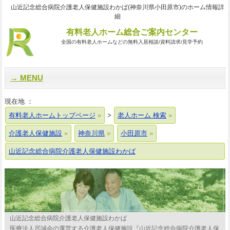
山近記念総合病院介護老人保健施設わかば(神奈川県小田原市)のホーム情報詳
細
有料老人ホーム総合ご案内センター
全国の有料老人ホームなどの無料入居相談/資料請求/見学予約
MENU
現在地 ：
有料老人ホームトップページ
>
老人ホーム 検索
介護老人保健施設
神奈川県
小田原市
山近記念総合病院介護老人保健施設わかば
山近記念総合病院介護老人保健施設わかば
医療法人尽誠会の運営する介護老人保健施設『山近記念総合病院介護老人保