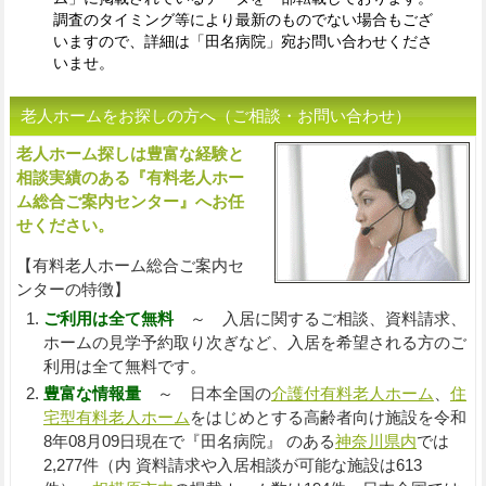
調査のタイミング等により最新のものでない場合もござ
いますので、詳細は「田名病院」宛お問い合わせくださ
いませ。
老人ホームをお探しの方へ（ご相談・お問い合わせ）
老人ホーム探しは豊富な経験と
入
相談実績のある『有料老人ホー
ム総合ご案内センター』へお任
せください。
【有料老人ホーム総合ご案内セ
ンターの特徴】
ご利用は全て無料
～ 入居に関するご相談、資料請求、
ホームの見学予約取り次ぎなど、入居を希望される方のご
利用は全て無料です。
豊富な情報量
～ 日本全国の
介護付有料老人ホーム
、
住
宅型有料老人ホーム
をはじめとする高齢者向け施設を令和
8年08月09日現在で『田名病院』 のある
神奈川県内
では
2,277件（内 資料請求や入居相談が可能な施設は613