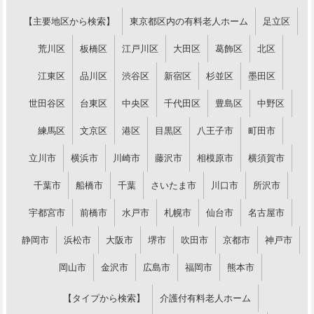
【主要地区から検索】
東京都区内の有料老人ホーム
足立区
荒川区
板橋区
江戸川区
大田区
葛飾区
北区
江東区
品川区
渋谷区
新宿区
杉並区
墨田区
世田谷区
台東区
中央区
千代田区
豊島区
中野区
練馬区
文京区
港区
目黒区
八王子市
町田市
立川市
横浜市
川崎市
藤沢市
相模原市
横須賀市
千葉市
船橋市
千葉
さいたま市
川口市
所沢市
宇都宮市
前橋市
水戸市
札幌市
仙台市
名古屋市
静岡市
浜松市
大阪市
堺市
吹田市
京都市
神戸市
岡山市
金沢市
広島市
福岡市
熊本市
【タイプから検索】
介護付有料老人ホーム