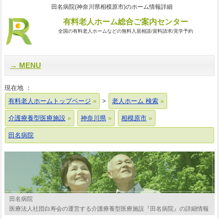
田名病院(神奈川県相模原市)のホーム情報詳細
有料老人ホーム総合ご案内センター
全国の有料老人ホームなどの無料入居相談/資料請求/見学予約
MENU
現在地 ：
有料老人ホームトップページ
>
老人ホーム 検索
介護療養型医療施設
神奈川県
相模原市
田名病院
田名病院
医療法人社団白寿会の運営する介護療養型医療施設『田名病院』の詳細情報