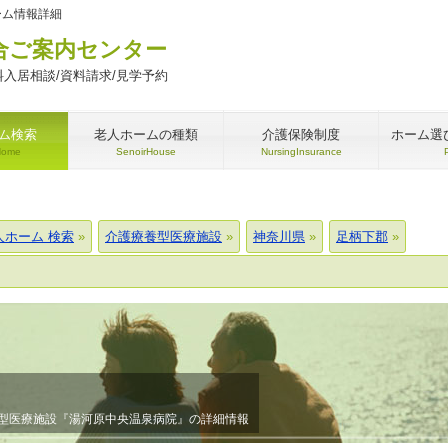
ーム情報詳細
合ご案内センター
入居相談/資料請求/見学予約
ム検索
老人ホームの種類
介護保険制度
ホーム選
Home
SenoirHouse
NursingInsurance
人ホーム 検索
介護療養型医療施設
神奈川県
足柄下郡
型医療施設『湯河原中央温泉病院』の詳細情報