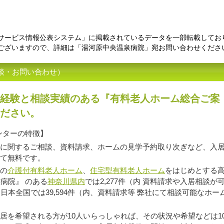
サービス情報公表システム」に掲載されているデータを一部転載してお
ございますので、詳細は「湯河原中央温泉病院」宛お問い合わせくださ
談・お問い合わせ）
経験と相談実績のある『有料老人ホーム総合ご案
ださい。
ンターの特徴】
に関するご相談、資料請求、ホームの見学予約取り次ぎなど、入
て無料です。
の
介護付有料老人ホーム
、
住宅型有料老人ホーム
をはじめとする高
病院』 のある
神奈川県内
では2,277件（内 資料請求や入居相談が
日本全国では39,594件（内、資料請求等 弊社にて相談可能なホーム
を希望される方が10人いらっしゃれば、その状況や希望などは1