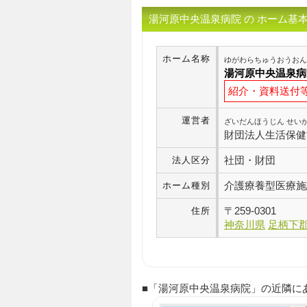
湯河原中央温泉病院 の ホーム基
ホーム名称
ゆがわらちゅうおうおん
湯河原中央温泉病
紹介・資料送付
運営者
ざいだんほうじん せい
財団法人生活保健
社団・財団
法人区分
介護療養型医療施
ホーム種別
〒
259-0301
住所
神奈川県
足柄下
■「湯河原中央温泉病院」の近隣にある P