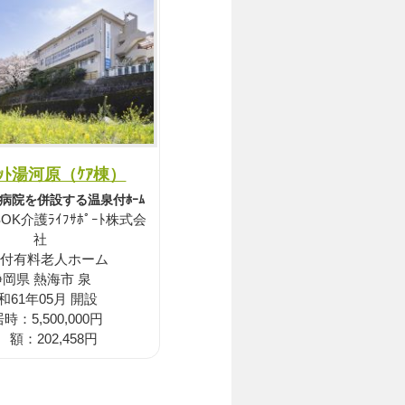
ｻﾐｯﾄ湯河原（ｹｱ棟）
病院を併設する温泉付ﾎｰﾑ
OK介護ﾗｲﾌｻﾎﾟｰﾄ株式会
社
付有料老人ホーム
静岡県 熱海市 泉
和61年05月 開設
時：5,500,000円
 額：202,458円