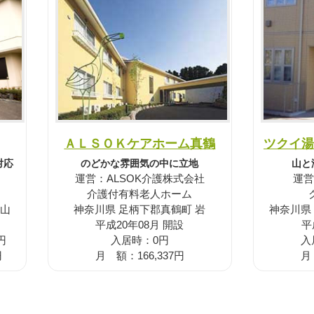
ＡＬＳＯＫケアホーム真鶴
ツクイ湯
対応
のどかな雰囲気の中に立地
山と
運営：ALSOK介護株式会社
運営
介護付有料老人ホーム
向山
神奈川県 足柄下郡真鶴町 岩
神奈川県
平成20年08月 開設
平
円
入居時：0円
入
円
月 額：166,337円
月