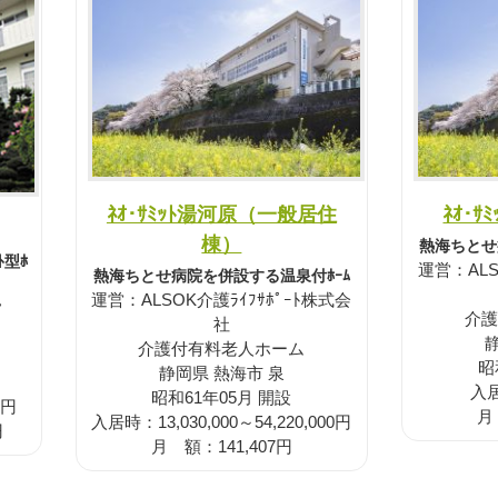
ﾈｵ･ｻﾐｯﾄ湯河原（一般居住
ﾈｵ･
棟）
熱海ちとせ
ﾄ型ﾎ
運営：ALS
熱海ちとせ病院を併設する温泉付ﾎｰﾑ
運営：ALSOK介護ﾗｲﾌｻﾎﾟｰﾄ株式会
フ
介護
社
介護付有料老人ホーム
昭
静岡県 熱海市 泉
入居
昭和61年05月 開設
0円
月
入居時：13,030,000～54,220,000円
円
月 額：141,407円