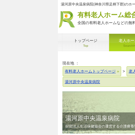
湯河原中央温泉病院(神奈川県足柄下郡)のホ
有料老人ホーム総
全国の有料老人ホームなどの無料
トップページ
老人ホー
Top
Search
現在地 ：
有料老人ホームトップページ
>
老
湯河原中央温泉病院
湯河原中央温泉病院
財団法人生活保健協会の運営する介護療養