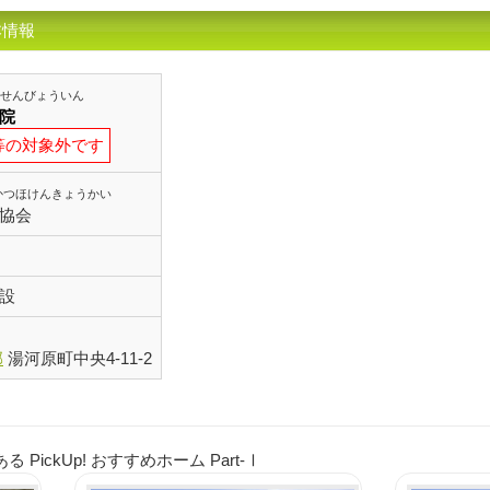
本情報
せんびょういん
院
等の対象外です
かつほけんきょうかい
協会
設
郡
湯河原町中央4-11-2
ickUp! おすすめホーム Part-Ⅰ