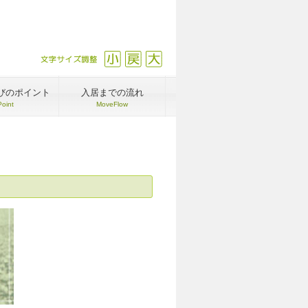
文字サイズ調整
縮小
戻す
拡大
びのポイント
入居までの流れ
Point
MoveFlow