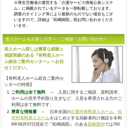
※厚生労働省の運営する「介護サービス情報公表システ
ム」に掲載されているデータを一部転載しております。
調査のタイミング等により最新のものでない場合もござ
いますので、詳細は「松嶋病院」宛お問い合わせくださ
いませ。
老人ホームをお探しの方へ（ご相談・お問い合わせ）
老人ホーム探しは豊富な経験と
入
相談実績のある『有料老人ホー
ム総合ご案内センター』へお任
せください。
【有料老人ホーム総合ご案内セ
ンターの特徴】
ご利用は全て無料
～ 入居に関するご相談、資料請求、
ホームの見学予約取り次ぎなど、入居を希望される方のご
利用は全て無料です。
豊富な情報量
～ 日本全国の
介護付有料老人ホーム
、
住
宅型有料老人ホーム
をはじめとする高齢者向け施設を令和
8年08月07日現在で『松嶋病院』 のある
長崎県内
では760