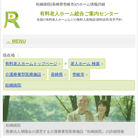
松嶋病院(長崎県壱岐市)のホーム情報詳細
有料老人ホーム総合ご案内センター
全国の有料老人ホームなどの無料入居相談/資料請求/見学予約
MENU
現在地 ：
有料老人ホームトップページ
>
老人ホーム 検索
介護療養型医療施設
長崎県
壱岐市
松嶋病院
松嶋病院
医療法人潮陽会の運営する介護療養型医療施設『松嶋病院』の詳細情報