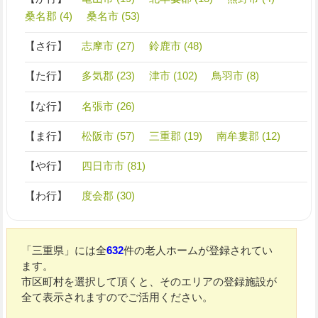
桑名郡 (4)
桑名市 (53)
【さ行】
志摩市 (27)
鈴鹿市 (48)
【た行】
多気郡 (23)
津市 (102)
鳥羽市 (8)
【な行】
名張市 (26)
【ま行】
松阪市 (57)
三重郡 (19)
南牟婁郡 (12)
【や行】
四日市市 (81)
【わ行】
度会郡 (30)
「三重県」には全
632
件の老人ホームが登録されてい
ます。
市区町村を選択して頂くと、そのエリアの登録施設が
全て表示されますのでご活用ください。