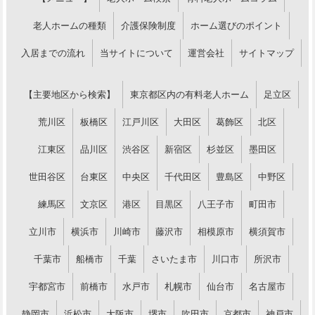
老人ホームの種類
介護保険制度
ホーム選びのポイント
入居までの流れ
当サイトについて
運営会社
サイトマップ
【主要地区から検索】
東京都区内の有料老人ホーム
足立区
荒川区
板橋区
江戸川区
大田区
葛飾区
北区
江東区
品川区
渋谷区
新宿区
杉並区
墨田区
世田谷区
台東区
中央区
千代田区
豊島区
中野区
練馬区
文京区
港区
目黒区
八王子市
町田市
立川市
横浜市
川崎市
藤沢市
相模原市
横須賀市
千葉市
船橋市
千葉
さいたま市
川口市
所沢市
宇都宮市
前橋市
水戸市
札幌市
仙台市
名古屋市
静岡市
浜松市
大阪市
堺市
吹田市
京都市
神戸市