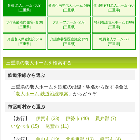
各種 老人ホーム (632)
介護付有料老人ホーム (49)
住宅型有料老人ホーム (98)
[三重県]
[三重県]
[三重県]
サ付高齢者向住宅 他 (8)
グループホーム (209)
特別養護老人ホーム (166)
[三重県]
[三重県]
[三重県]
介護老人保健施設 (73)
介護療養型医療施設 (22)
軽費老人ホーム (7)
[三重県]
[三重県]
[三重県]
三重県の老人ホームを検索する
鉄道沿線から選ぶ
三重県の老人ホームを鉄道の沿線・駅名から探す場合は
「
老人ホーム 鉄道沿線検索
」からどうぞ
市区町村から選ぶ
【あ行】
伊賀市 (33)
伊勢市 (40)
員弁郡 (7)
いなべ市 (15)
尾鷲市 (11)
【か行】
亀山市 (19)
北牟婁郡 (13)
熊野市 (4)