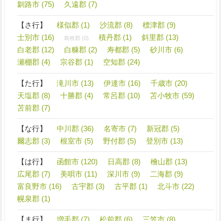
釧路市 (75)
久遠郡 (7)
【さ行】
様似郡 (1)
沙流郡 (8)
標津郡 (9)
士別市 (16)
積丹郡 (1)
斜里郡 (13)
島牧郡 (0)
白老郡 (12)
白糠郡 (2)
寿都郡 (5)
砂川市 (6)
瀬棚郡 (4)
宗谷郡 (1)
空知郡 (24)
【た行】
滝川市 (13)
伊達市 (16)
千歳市 (20)
天塩郡 (8)
十勝郡 (4)
常呂郡 (10)
苫小牧市 (59)
苫前郡 (7)
【な行】
中川郡 (36)
名寄市 (7)
新冠郡 (5)
爾志郡 (3)
根室市 (5)
野付郡 (5)
登別市 (13)
【は行】
函館市 (120)
日高郡 (8)
檜山郡 (13)
広尾郡 (7)
美唄市 (11)
深川市 (9)
二海郡 (9)
富良野市 (16)
古宇郡 (3)
古平郡 (1)
北斗市 (22)
幌泉郡 (1)
【ま行】
増毛郡 (7)
松前郡 (6)
三笠市 (8)