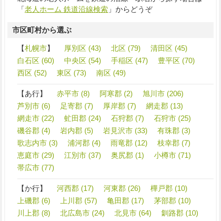
「
老人ホーム 鉄道沿線検索
」からどうぞ
市区町村から選ぶ
【
札幌市
】
厚別区 (43)
北区 (79)
清田区 (45)
白石区 (60)
中央区 (54)
手稲区 (47)
豊平区 (70)
西区 (52)
東区 (73)
南区 (49)
【あ行】
赤平市 (8)
阿寒郡 (2)
旭川市 (206)
芦別市 (6)
足寄郡 (7)
厚岸郡 (7)
網走郡 (13)
網走市 (22)
虻田郡 (24)
石狩郡 (7)
石狩市 (25)
磯谷郡 (4)
岩内郡 (5)
岩見沢市 (33)
有珠郡 (3)
歌志内市 (3)
浦河郡 (4)
雨竜郡 (12)
枝幸郡 (7)
恵庭市 (29)
江別市 (37)
奥尻郡 (1)
小樽市 (71)
帯広市 (77)
【か行】
河西郡 (17)
河東郡 (26)
樺戸郡 (10)
上磯郡 (6)
上川郡 (57)
亀田郡 (17)
茅部郡 (10)
川上郡 (8)
北広島市 (24)
北見市 (64)
釧路郡 (10)