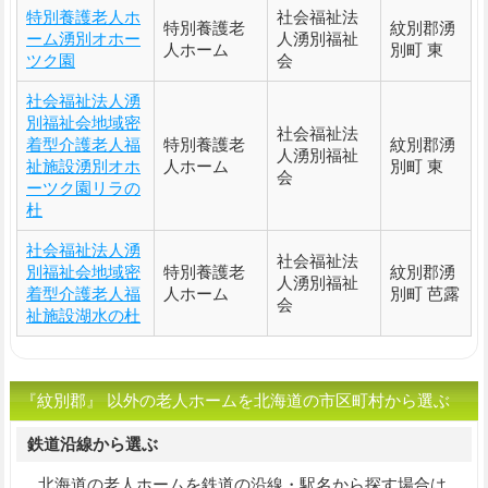
特別養護老人ホ
社会福祉法
特別養護老
紋別郡湧
ーム湧別オホー
人湧別福祉
人ホーム
別町 東
ツク園
会
社会福祉法人湧
別福祉会地域密
社会福祉法
着型介護老人福
特別養護老
紋別郡湧
人湧別福祉
祉施設湧別オホ
人ホーム
別町 東
会
ーツク園リラの
杜
社会福祉法人湧
社会福祉法
別福祉会地域密
特別養護老
紋別郡湧
人湧別福祉
着型介護老人福
人ホーム
別町 芭露
会
祉施設湖水の杜
『紋別郡』 以外の老人ホームを北海道の市区町村から選ぶ
鉄道沿線から選ぶ
北海道の老人ホームを鉄道の沿線・駅名から探す場合は