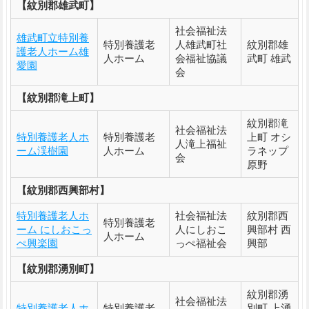
【紋別郡雄武町】
社会福祉法
雄武町立特別養
特別養護老
人雄武町社
紋別郡雄
護老人ホーム雄
人ホーム
会福祉協議
武町 雄武
愛園
会
【紋別郡滝上町】
紋別郡滝
社会福祉法
特別養護老人ホ
特別養護老
上町 オシ
人滝上福祉
ーム渓樹園
人ホーム
ラネップ
会
原野
【紋別郡西興部村】
特別養護老人ホ
社会福祉法
紋別郡西
特別養護老
ーム にしおこっ
人にしおこ
興部村 西
人ホーム
ぺ興楽園
っぺ福祉会
興部
【紋別郡湧別町】
紋別郡湧
社会福祉法
特別養護老人ホ
特別養護老
別町 上湧