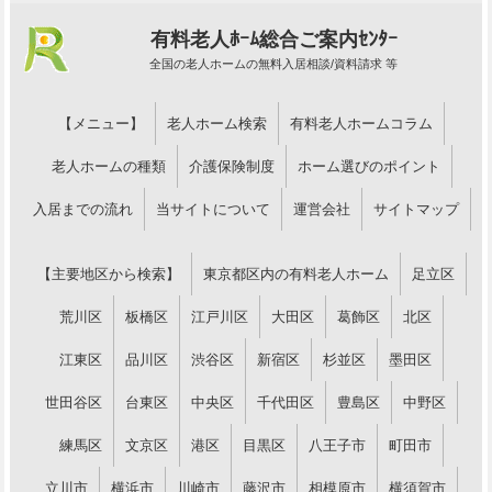
有料老人ﾎｰﾑ総合ご案内ｾﾝﾀｰ
全国の老人ホームの無料入居相談/資料請求 等
【メニュー】
老人ホーム検索
有料老人ホームコラム
老人ホームの種類
介護保険制度
ホーム選びのポイント
入居までの流れ
当サイトについて
運営会社
サイトマップ
【主要地区から検索】
東京都区内の有料老人ホーム
足立区
荒川区
板橋区
江戸川区
大田区
葛飾区
北区
江東区
品川区
渋谷区
新宿区
杉並区
墨田区
世田谷区
台東区
中央区
千代田区
豊島区
中野区
練馬区
文京区
港区
目黒区
八王子市
町田市
立川市
横浜市
川崎市
藤沢市
相模原市
横須賀市