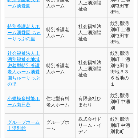
人上湧別福
ーム湧愛園
人ホーム
別屯田市
祉会
街地
紋別郡湧
特別養護老人ホ
社会福祉法
特別養護老
別町 上湧
ーム湧愛園 ちゅ
人上湧別福
人ホーム
別屯田市
ーりっぷの里
祉会
街地
社会福祉法人上
紋別郡湧
湧別福祉会地域
別町 上湧
社会福祉法
密着型特別養護
特別養護老
別屯田市
人上湧別福
老人ホーム湧愛
人ホーム
街地３３
祉会
園ちゅーりっぷ
６番地の
の里
１
紋別郡湧
小規模多機能ホ
住宅型有料
有限会社ひ
別町 中湧
ーム向日葵
老人ホーム
まわり
別
株式会社ド
紋別郡湧
グループホーム
グループホ
リーム・イ
別町 中湧
上湧別館
ーム
デア
別北町