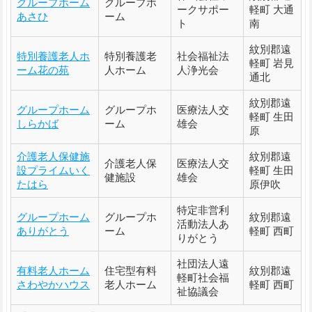
グループホーム
グループホ
ークサポー
軽町 大通
あさひ
ーム
ト
南
紋別郡遠
特別養護老人ホ
特別養護老
社会福祉法
軽町 岩見
ーム花の苑
人ホーム
人浄光会
通北
紋別郡遠
グループホーム
グループホ
医療法人交
軽町 生田
しらかば
ーム
雄会
原
介護老人保健施
紋別郡遠
介護老人保
医療法人交
設プライムいく
軽町 生田
健施設
雄会
たはら
原伊吹
特定非営利
グループホーム
グループホ
紋別郡遠
活動法人あ
ありがとう
ーム
軽町 西町
りがとう
社団法人遠
有料老人ホーム
住宅型有料
紋別郡遠
軽町社会福
さわやかハウス
老人ホーム
軽町 西町
祉協議会