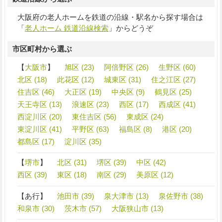
大阪府の老人ホームを鉄道の沿線・駅名から探す場合は
「
老人ホーム 鉄道沿線検索
」からどうぞ
市区町村から選ぶ
【
大阪市
】
旭区 (23)
阿倍野区 (26)
生野区 (60)
北区 (18)
此花区 (12)
城東区 (31)
住之江区 (27)
住吉区 (46)
大正区 (19)
中央区 (9)
鶴見区 (25)
天王寺区 (13)
浪速区 (23)
西区 (17)
西成区 (41)
西淀川区 (20)
東住吉区 (56)
東成区 (24)
東淀川区 (41)
平野区 (63)
福島区 (8)
港区 (20)
都島区 (17)
淀川区 (35)
【
堺市
】
北区 (31)
堺区 (39)
中区 (42)
西区 (39)
東区 (18)
南区 (29)
美原区 (12)
【あ行】
池田市 (39)
泉大津市 (13)
泉佐野市 (38)
和泉市 (30)
茨木市 (57)
大阪狭山市 (13)