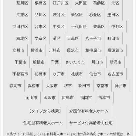
荒川区
板橋区
江戸川区
大田区
葛飾区
北区
江東区
品川区
渋谷区
新宿区
杉並区
墨田区
世田谷区
台東区
中央区
千代田区
豊島区
中野区
練馬区
文京区
港区
目黒区
八王子市
町田市
立川市
横浜市
川崎市
藤沢市
相模原市
横須賀市
千葉市
船橋市
千葉
さいたま市
川口市
所沢市
宇都宮市
前橋市
水戸市
札幌市
仙台市
名古屋市
静岡市
浜松市
大阪市
堺市
吹田市
京都市
神戸市
岡山市
金沢市
広島市
福岡市
熊本市
【タイプから検索】
介護付有料老人ホーム
住宅型有料老人ホーム
サービス付高齢者向住宅
※当サイトに掲載している有料老人ホームその他の高齢者向けホームの情報は、各