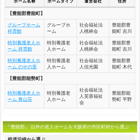
ホーム名称
ホームタイプ
運営会社
住所
【豊能郡豊能町】
グループホーム
グループホ
社会福祉法
豊能郡豊
祥雲館
ーム
人桃林会
能町 吉川
特別養護老人ホ
特別養護老
社会福祉法
豊能郡豊
ーム 祥雲館
人ホーム
人桃林会
能町 吉川
特別養護老人ホ
特別養護老
社会福祉法
豊能郡豊
ーム のせの里
人ホーム
人信光園
能町 木代
【豊能郡能勢町】
社会福祉法
特別養護老人ホ
特別養護老
豊能郡能
人芙蓉福祉
ーム 青山荘
人ホーム
勢町 平野
会
『豊能郡』 以外の老人ホームを大阪府の市区町村から選ぶ
鉄道沿線から選ぶ