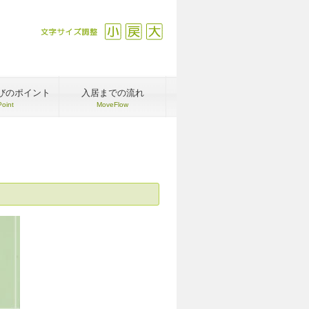
文字サイズ調整
縮小
戻す
拡大
びのポイント
入居までの流れ
Point
MoveFlow