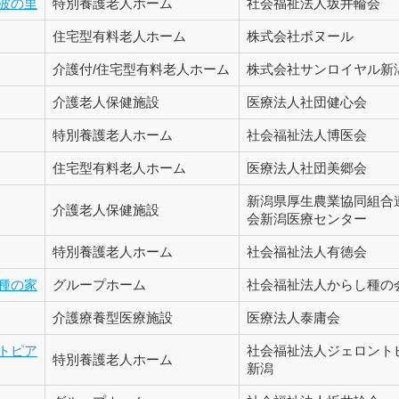
波の里
特別養護老人ホーム
社会福祉法人坂井輪会
住宅型有料老人ホーム
株式会社ボヌール
介護付/住宅型有料老人ホーム
株式会社サンロイヤル新
介護老人保健施設
医療法人社団健心会
特別養護老人ホーム
社会福祉法人博医会
住宅型有料老人ホーム
医療法人社団美郷会
新潟県厚生農業協同組合
介護老人保健施設
会新潟医療センター
特別養護老人ホーム
社会福祉法人有徳会
種の家
グループホーム
社会福祉法人からし種の
介護療養型医療施設
医療法人泰庸会
トピア
社会福祉法人ジェロント
特別養護老人ホーム
新潟