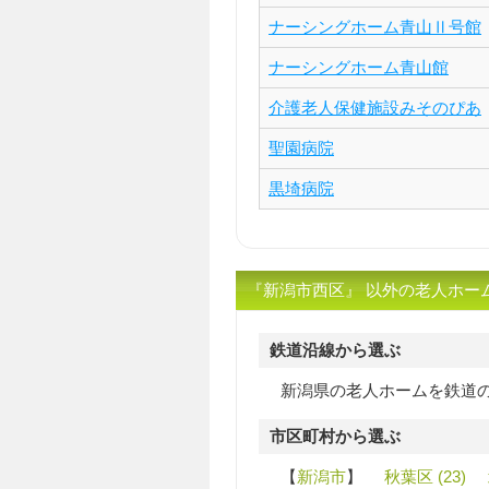
ナーシングホーム青山Ⅱ号館
ナーシングホーム青山館
介護老人保健施設みそのぴあ
聖園病院
黒埼病院
『新潟市西区』 以外の老人ホー
鉄道沿線から選ぶ
新潟県の老人ホームを鉄道
市区町村から選ぶ
【
新潟市
】
秋葉区 (23)