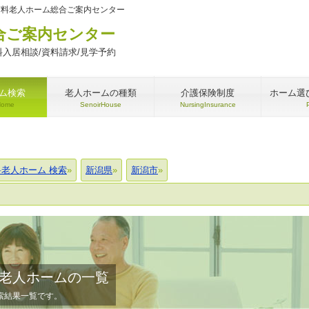
有料老人ホーム総合ご案内センター
合ご案内センター
入居相談/資料請求/見学予約
ム検索
老人ホームの種類
介護保険制度
ホーム選
Home
SenoirHouse
NursingInsurance
料老人ホーム 検索
新潟県
新潟市
老人ホームの一覧
索結果一覧です。