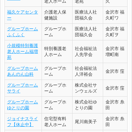
老人ホーム
老苑
久
福久ケアセンタ
介護老人保
医療法人社
金沢市 福
ー
健施設
団福久会
久町ワ
グループホーム
グループホ
医療法人社
金沢市 福
ふくふく
ーム
団福久会
久町ヲ
小規模特別養護
特別養護老
社会福祉法
金沢市 福
老人ホーム福増
人ホーム
人先学会
増町南
苑
グループホーム
グループホ
社会福祉法
金沢市 窪
あんのん山科
ーム
人洋裕会
グループホーム
グループホ
株式会社サ
金沢市 窪
サライ
ーム
ンウェルズ
グループホーム
グループホ
株式会社ゆ
金沢市 糸
ゆとりの園
ーム
とりの園
田
ジョイナスライ
住宅型有料
金沢市 糸
尾川南美子
フ【休止中】
老人ホーム
田