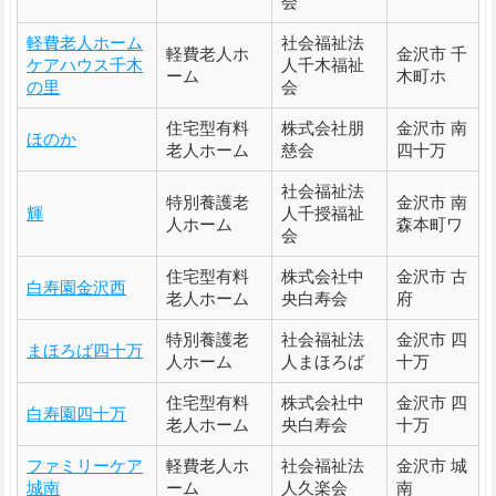
会
軽費老人ホーム
社会福祉法
軽費老人ホ
金沢市 千
ケアハウス千木
人千木福祉
ーム
木町ホ
の里
会
住宅型有料
株式会社朋
金沢市 南
ほのか
老人ホーム
慈会
四十万
社会福祉法
特別養護老
金沢市 南
輝
人千授福祉
人ホーム
森本町ワ
会
住宅型有料
株式会社中
金沢市 古
白寿園金沢西
老人ホーム
央白寿会
府
特別養護老
社会福祉法
金沢市 四
まほろば四十万
人ホーム
人まほろば
十万
住宅型有料
株式会社中
金沢市 四
白寿園四十万
老人ホーム
央白寿会
十万
ファミリーケア
軽費老人ホ
社会福祉法
金沢市 城
城南
ーム
人久楽会
南