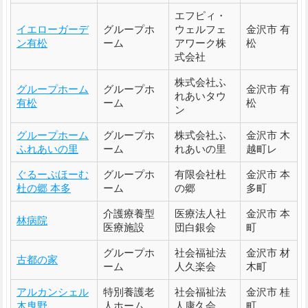
エフピィ・
イエローガーデ
グループホ
ウェルフェ
金沢市 有
ン有松
ーム
アワーク株
松
式会社
株式会社ふ
グループホーム
グループホ
金沢市 有
れあいタウ
有松
ーム
松
ン
グループホーム
グループホ
株式会社ふ
金沢市 木
ふれあいの里
ーム
れあいの里
越町レ
ぐるーぷほーむ
グループホ
有限会社杜
金沢市 本
杜の郷 本多
ーム
の郷
多町
介護療養型
医療法人社
金沢市 本
林病院
医療施設
団白銀会
町
グループホ
社会福祉法
金沢市 材
古都の家
ーム
人久楽会
木町
アルカンシェル
特別養護老
社会福祉法
金沢市 桂
木曳野
人ホーム
人康久会
町