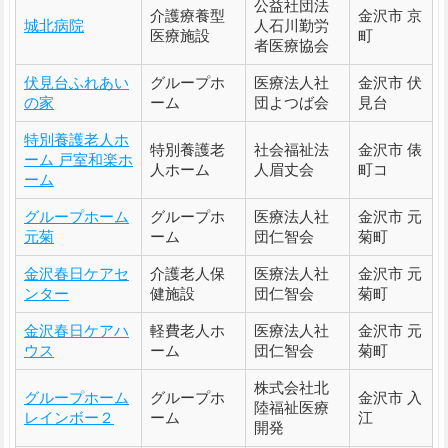
公益社団法
介護療養型
金沢市 京
城北病院
人石川勤労
医療施設
町
者医療協会
伏見台ふれあい
グループホ
医療法人社
金沢市 伏
の家
ーム
団よつば会
見台
特別養護老人ホ
特別養護老
社会福祉法
金沢市 俵
ーム 戸室和楽ホ
人ホーム
人眉丈会
町コ
ーム
グループホーム
グループホ
医療法人社
金沢市 元
元菊
ーム
団仁智会
菊町
金沢春日ケアセ
介護老人保
医療法人社
金沢市 元
ンター
健施設
団仁智会
菊町
金沢春日ケアハ
軽費老人ホ
医療法人社
金沢市 元
ウス
ーム
団仁智会
菊町
株式会社北
グループホーム
グループホ
金沢市 入
陸福祉医療
レインボー２
ーム
江
開発