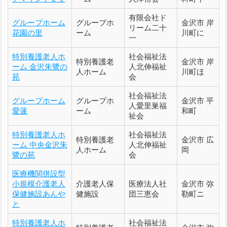
有限会社ド
グループホーム
グループホ
金沢市 岸
リーム二十
花園の里
ーム
川町に
一
特別養護老人ホ
社会福祉法
特別養護老
金沢市 岸
ーム 金沢朱鷺の
人北伸福祉
人ホーム
川町ほ
苑
会
社会福祉法
グループホーム
グループホ
金沢市 平
人愛里巣福
愛蓮
ーム
和町
祉会
特別養護老人ホ
社会福祉法
特別養護老
金沢市 広
ーム 中央金沢朱
人北伸福祉
人ホーム
岡
鷺の苑
会
医療機関併設型
小規模介護老人
介護老人保
医療法人社
金沢市 弥
保健施設あんや
健施設
団三恵会
勒町ニ
と
特別養護老人ホ
社会福祉法