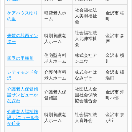
社会福祉法
ケアハウスゆり
軽費老人ホ
金沢市 桂
人美羽福祉
の里
ーム
町
会
社会福祉法
朱鷺の苑西イン
特別養護老
金沢市 森
人北伸福祉
ター
人ホーム
戸
会
住宅型有料
株式会社ア
金沢市 横
四季の里横川
老人ホーム
ンユウ
川
シティモンド金
介護付有料
株式会社は
金沢市 橋
沢
老人ホーム
なみずき
場町
介護老人保健施
社団法人全
介護老人保
金沢市 沖
設サンビューか
国社会保険
健施設
町ハ部
なざわ
協会連合会
介護老人福祉施
特別養護老
社会福祉法
金沢市 泉
設 ボニュール泉
人ホーム
人喜峰会
が丘
が丘苑