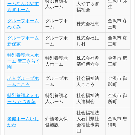
特別養護老
金沢市 弥
ームなんぶやす
人やすらぎ
人ホーム
生
らぎホーム
福祉会
グループホーム
グループホ
金沢市 彦
株式会社恵
めぐみ
ーム
三町
グループホーム
グループホ
株式会社に
金沢市 彦
新保家
ーム
し村
三町
特別養護老人ホ
特別養護老
株式会社希
金沢市 彦
ーム 彦三きらく
人ホーム
清軒傳六会
三町
園
老人グループホ
グループホ
社会福祉法
金沢市 御
ームこころ
ーム
人こころ
影町
特別養護老人ホ
特別養護老
社会福祉法
金沢市 御
ーム たつき苑
人ホーム
人達樹会
所町
社会福祉法
老健ホームいし
介護老人保
人石川県社
金沢市 忠
かわ
健施設
会福祉事業
縄町
団