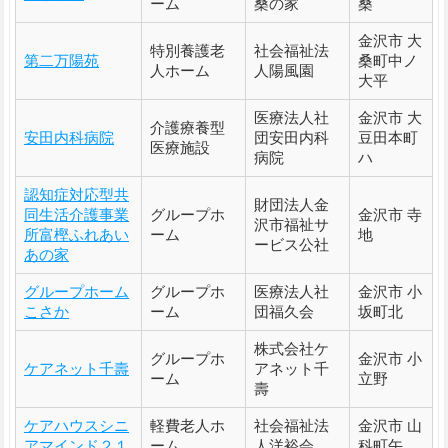
ーム
桑の家
桑
金沢市 大
特別養護老
社会福祉法
第二万陽苑
桑町中ノ
人ホーム
人陽風園
大平
医療法人社
金沢市 大
介護療養型
安田内科病院
団安田内科
豆田本町
医療施設
病院
ハ
認知症対応型共
財団法人金
同生活介護事業
グループホ
金沢市 寺
沢市福祉サ
所富樫ふれあい
ーム
地
ービス公社
あの家
グループホーム
グループホ
医療法人社
金沢市 小
こさか
ーム
団福久会
坂町北
株式会社ケ
グループホ
金沢市 小
ケアネット千壽
アネット千
ーム
立野
壽
ケアハウスシニ
軽費老人ホ
社会福祉法
金沢市 山
アマインド２１
ーム
人洋裕会
科町午