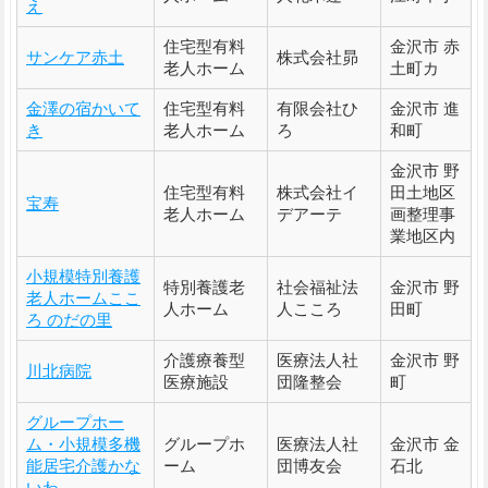
え
住宅型有料
金沢市 赤
サンケア赤土
株式会社昴
老人ホーム
土町カ
金澤の宿かいて
住宅型有料
有限会社ひ
金沢市 進
き
老人ホーム
ろ
和町
金沢市 野
住宅型有料
株式会社イ
田土地区
宝寿
老人ホーム
デアーテ
画整理事
業地区内
小規模特別養護
特別養護老
社会福祉法
金沢市 野
老人ホームここ
人ホーム
人こころ
田町
ろ のだの里
介護療養型
医療法人社
金沢市 野
川北病院
医療施設
団隆整会
町
グループホー
ム・小規模多機
グループホ
医療法人社
金沢市 金
能居宅介護かな
ーム
団博友会
石北
いわ