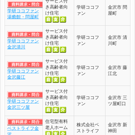
サービス付
き高齢者向
学研ココフ
金沢市 問
学研ココファン
け住宅
ァン
屋町
湯癒館・問屋町
サービス付
き高齢者向
学研ココフ
金沢市 清
学研ココファン
け住宅
ァン
川町
金沢清川
サービス付
き高齢者向
学研ココフ
金沢市 藤
学研ココファン
け住宅
ァン
江北
金沢藤江
サービス付
き高齢者向
学研ココフ
金沢市 三
学研ココファン
け住宅
ァン
ツ屋町口
金沢三ツ屋
住宅型有料
株式会社ベ
金沢市 新
老人ホーム
ベストライフ金
ストライフ
神田
沢