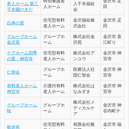
特別養護老
金沢市 疋
老人ホーム 第三
人千木福祉
人ホーム
田
千木園ひきだ
会
住宅型有料
金沢福祉株
金沢市 疋
白寿の里
老人ホーム
式会社
田
グループホーム
グループホ
株式会社金
金沢市 直
金沢苑
ーム
沢苑
江町り
ケアホーム四季
住宅型有料
株式会社ア
金沢市 神
の里・神宮寺
老人ホーム
ンユウ
宮寺
グループホ
医療法人社
金沢市 神
仁智会
ーム
団仁智会
宮寺
有料老人ホーム
介護付有料
株式会社は
金沢市 神
神宮寺
老人ホーム
なみずき
宮寺
株式会社メ
グループホーム
グループホ
金沢市 神
ディカルケ
暁
ーム
谷内町チ
ア
住宅型有料
有限会社敬
金沢市 福
敬老苑