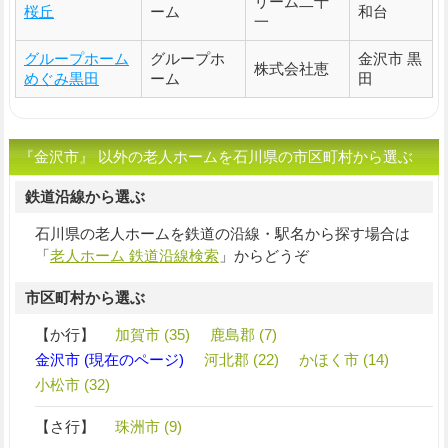
リーム二十
桜丘
ーム
和台
一
グループホーム
グループホ
金沢市 黒
株式会社恵
めぐみ黒田
ーム
田
『金沢市』 以外の老人ホームを石川県の市区町村から選ぶ
鉄道沿線から選ぶ
石川県の老人ホームを鉄道の沿線・駅名から探す場合は
「
老人ホーム 鉄道沿線検索
」からどうぞ
市区町村から選ぶ
【か行】
加賀市 (35)
鹿島郡 (7)
金沢市 (現在のページ)
河北郡 (22)
かほく市 (14)
小松市 (32)
【さ行】
珠洲市 (9)