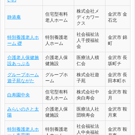
株式会社メ
住宅型有料
金沢市 金
静港庵
ディカワー
老人ホーム
石北
クス
社会福祉法
特別養護老人ホ
特別養護老
金沢市 錦
人千授福祉
ーム 礎
人ホーム
町
会
介護老人保健施
介護老人保
医療法人積
金沢市 長
設あっぷる
健施設
仁会
坂町チ
グループホーム
グループホ
株式会社遊
金沢市 長
遊子苑ながた
ーム
子苑
田本町ホ
住宅型有料
株式会社中
金沢市 鞍
白寿園中央
老人ホーム
央白寿会
月
みらいのさと太
介護老人保
医療法人社
金沢市 鞍
陽
健施設
団映寿会
月東
社会福祉法
特別養護老人ホ
特別養護老
金沢市 鞍
人中央福祉