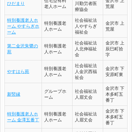
住宅型有料
金沢市 上
ひだまり
川勤労者医
老人ホーム
荒屋
療協会
特別養護老人ホ
社会福祉法
特別養護老
金沢市 上
ーム やすらぎホ
人やすらぎ
人ホーム
荒屋
ーム
福祉会
社会福祉法
金沢市 上
第二金沢朱鷺の
特別養護老
人北伸福祉
辰巳町拾
苑
人ホーム
会
字
社会福祉法
特別養護老
金沢市 下
やすはら苑
人金沢西福
人ホーム
安原町東
祉会
金沢市 下
グループホ
社会福祉法
新竪縁
本多町五
ーム
人眉丈会
番丁
金沢市 下
特別養護老人ホ
特別養護老
社会福祉法
本多町五
ーム 金澤五番丁
人ホーム
人眉丈会
番丁