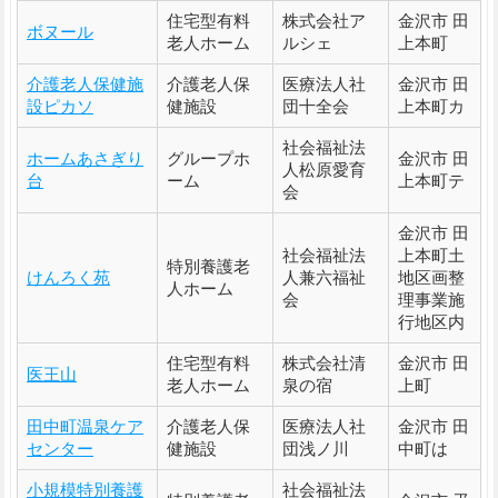
住宅型有料
株式会社ア
金沢市 田
ボヌール
老人ホーム
ルシェ
上本町
介護老人保健施
介護老人保
医療法人社
金沢市 田
設ピカソ
健施設
団十全会
上本町カ
社会福祉法
ホームあさぎり
グループホ
金沢市 田
人松原愛育
台
ーム
上本町テ
会
金沢市 田
社会福祉法
上本町土
特別養護老
けんろく苑
人兼六福祉
地区画整
人ホーム
会
理事業施
行地区内
住宅型有料
株式会社清
金沢市 田
医王山
老人ホーム
泉の宿
上町
田中町温泉ケア
介護老人保
医療法人社
金沢市 田
センター
健施設
団浅ノ川
中町は
小規模特別養護
社会福祉法