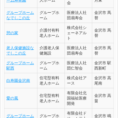
ーム寿晃園
人ホーム
月東
会
グループホーム
グループホ
医療法人社
金沢市 馬
なでしこの丘
ーム
団扇寿会
替
株式会社シ
介護付有料
金沢市 馬
憩の家
ェーネアル
老人ホーム
替
ト
老人保健施設な
介護老人保
医療法人社
金沢市 馬
でしこの丘
健施設
団扇寿会
替
グループホーム
グループホ
医療法人社
金沢市 駅
駅西
ーム
団仁智会
西新町
住宅型有料
株式会社ア
金沢市 高
白寿園金沢南
老人ホーム
ース
尾南
有限会社北
住宅型有料
金沢市 高
愛の風
国福祉医療
老人ホーム
畠
開発
有限会社ド
グループホーム
グループホ
金沢市 鳴