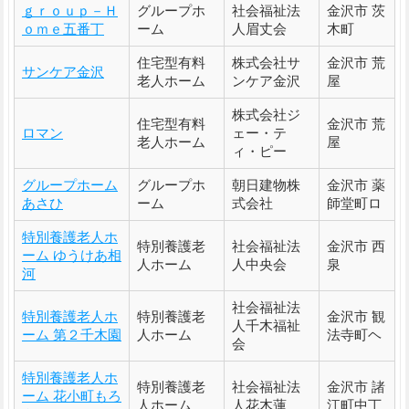
ｇｒｏｕｐ－Ｈ
グループホ
社会福祉法
金沢市 茨
ｏｍｅ五番丁
ーム
人眉丈会
木町
住宅型有料
株式会社サ
金沢市 荒
サンケア金沢
老人ホーム
ンケア金沢
屋
株式会社ジ
住宅型有料
金沢市 荒
ロマン
ェー・テ
老人ホーム
屋
ィ・ピー
グループホーム
グループホ
朝日建物株
金沢市 薬
あさひ
ーム
式会社
師堂町ロ
特別養護老人ホ
特別養護老
社会福祉法
金沢市 西
ーム ゆうけあ相
人ホーム
人中央会
泉
河
社会福祉法
特別養護老人ホ
特別養護老
金沢市 観
人千木福祉
ーム 第２千木園
人ホーム
法寺町ヘ
会
特別養護老人ホ
特別養護老
社会福祉法
金沢市 諸
ーム 花小町もろ
人ホーム
人花木蓮
江町中丁