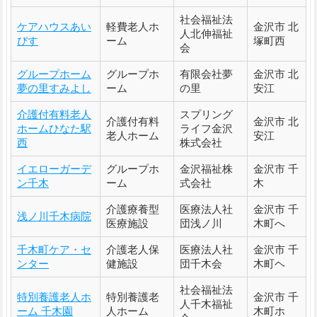
社会福祉法
ケアハウスあい
軽費老人ホ
金沢市 北
人北伸福祉
びす
ーム
塚町西
会
グループホーム
グループホ
有限会社夢
金沢市 北
夢の里すみよし
ーム
の里
安江
介護付有料老人
スプリング
介護付有料
金沢市 北
ホームひなた駅
ライフ金沢
老人ホーム
安江
西
株式会社
イエローガーデ
グループホ
金沢福祉株
金沢市 千
ン千木
ーム
式会社
木
介護療養型
医療法人社
金沢市 千
浅ノ川千木病院
医療施設
団浅ノ川
木町へ
千木町ケア・セ
介護老人保
医療法人社
金沢市 千
ンター
健施設
団千木会
木町ヘ
社会福祉法
特別養護老人ホ
特別養護老
金沢市 千
人千木福祉
ーム 千木園
人ホーム
木町ホ