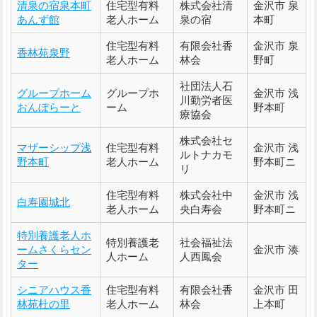
清泉の宿泉本町
住宅型有料
株式会社清
金沢市 泉
あんず館
老人ホーム
泉の宿
本町
住宅型有料
有限会社香
金沢市 泉
香林苑泉野
老人ホーム
林会
野町
社団法人石
グループホーム
グループホ
金沢市 浅
川勤労者医
おんぼらーと
ーム
野本町
療協会
株式会社セ
マザーシップ浅
住宅型有料
金沢市 浅
ルトナカモ
野本町
老人ホーム
野本町ニ
リ
住宅型有料
株式会社中
金沢市 浅
白寿園城北
老人ホーム
央白寿会
野本町ニ
特別養護老人ホ
特別養護老
社会福祉法
ームさくらセン
金沢市 湊
人ホーム
人西鳳会
ター
シニアハウス香
住宅型有料
有限会社香
金沢市 田
林苑杜の里
老人ホーム
林会
上本町