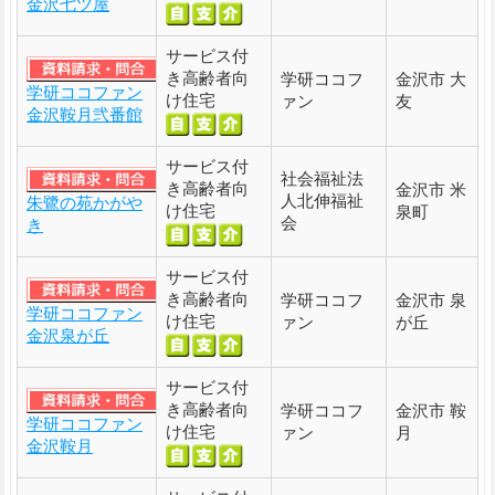
金沢七ツ屋
サービス付
き高齢者向
学研ココフ
金沢市 大
学研ココファン
け住宅
ァン
友
金沢鞍月弐番館
サービス付
社会福祉法
き高齢者向
金沢市 米
人北伸福祉
朱鷺の苑かがや
け住宅
泉町
会
き
サービス付
き高齢者向
学研ココフ
金沢市 泉
学研ココファン
け住宅
ァン
が丘
金沢泉が丘
サービス付
き高齢者向
学研ココフ
金沢市 鞍
学研ココファン
け住宅
ァン
月
金沢鞍月