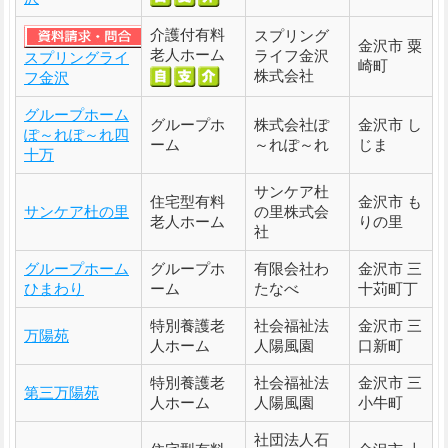
介護付有料
スプリング
金沢市 粟
老人ホーム
ライフ金沢
スプリングライ
崎町
株式会社
フ金沢
グループホーム
グループホ
株式会社ぽ
金沢市 し
ぽ～れぽ～れ四
ーム
～れぽ～れ
じま
十万
サンケア杜
住宅型有料
金沢市 も
サンケア杜の里
の里株式会
老人ホーム
りの里
社
グループホーム
グループホ
有限会社わ
金沢市 三
ひまわり
ーム
たなべ
十苅町丁
特別養護老
社会福祉法
金沢市 三
万陽苑
人ホーム
人陽風園
口新町
特別養護老
社会福祉法
金沢市 三
第三万陽苑
人ホーム
人陽風園
小牛町
社団法人石