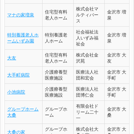
株式会社マ
住宅型有料
金沢市 増
マナの家増泉
ルティバー
老人ホーム
泉
ス
社会福祉法
特別養護老人ホ
特別養護老
金沢市 増
人いずみ福
ームいずみ園
人ホーム
泉
祉会
住宅型有料
株式会社金
金沢市 大
大友
老人ホーム
沢苑
友
介護療養型
医療法人社
金沢市 大
大手町病院
医療施設
団和宏会
手町
介護療養型
医療法人社
金沢市 大
小池病院
医療施設
団博仁会
手町
有限会社ド
グループホーム
グループホ
金沢市 大
リーム二十
大桑
ーム
桑
一
グループホ
株式会社大
金沢市 大
大桑の家