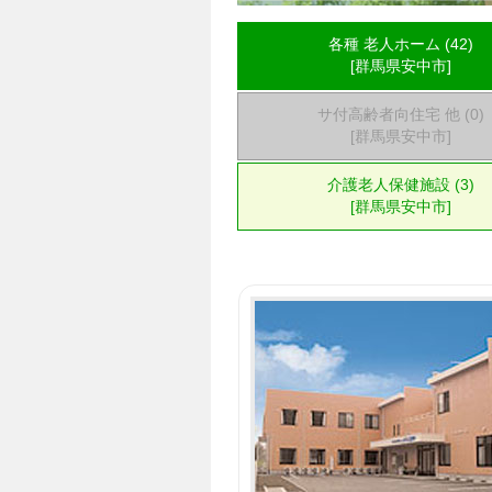
各種 老人ホーム (42)
[群馬県安中市]
サ付高齢者向住宅 他 (0)
[群馬県安中市]
介護老人保健施設 (3)
[群馬県安中市]