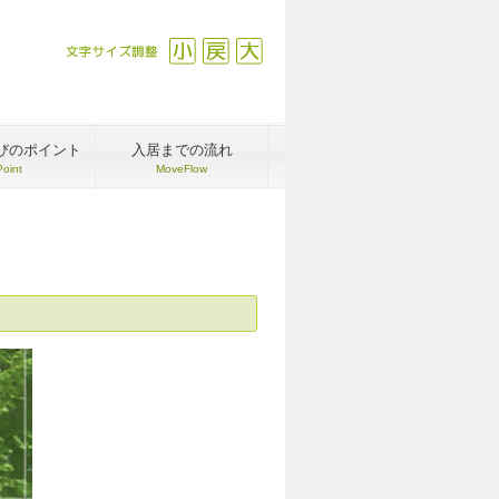
文字サイズ調整
縮小
戻す
拡大
びのポイント
入居までの流れ
Point
MoveFlow