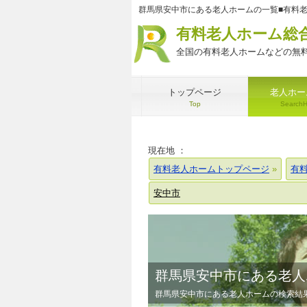
群馬県安中市にある老人ホームの一覧■有料
有料老人ホーム総
全国の有料老人ホームなどの無料
トップページ
老人ホー
Top
Search
現在地 ：
有料老人ホームトップページ
有
安中市
群馬県安中市にある老人
群馬県安中市にある老人ホームの検索結