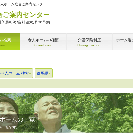
老人ホーム総合ご案内センター
合ご案内センター
入居相談/資料請求/見学予約
ム検索
老人ホームの種類
介護保険制度
ホーム選
Home
SenoirHouse
NursingInsurance
料老人ホーム 検索
群馬県
ホームの一覧
果一覧です。