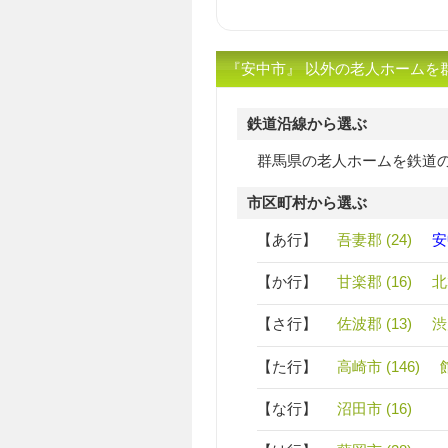
『安中市』 以外の老人ホームを
鉄道沿線から選ぶ
群馬県の老人ホームを鉄道
市区町村から選ぶ
【あ行】
吾妻郡 (24)
安
【か行】
甘楽郡 (16)
北
【さ行】
佐波郡 (13)
渋
【た行】
高崎市 (146)
【な行】
沼田市 (16)