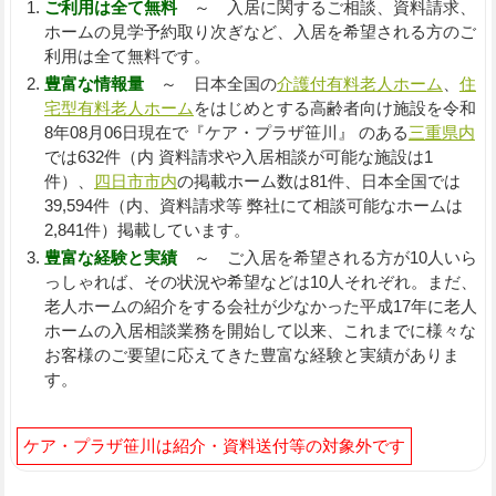
ご利用は全て無料
～ 入居に関するご相談、資料請求、
ホームの見学予約取り次ぎなど、入居を希望される方のご
利用は全て無料です。
豊富な情報量
～ 日本全国の
介護付有料老人ホーム
、
住
宅型有料老人ホーム
をはじめとする高齢者向け施設を令和
8年08月06日現在で『ケア・プラザ笹川』 のある
三重県内
では632件（内 資料請求や入居相談が可能な施設は1
件）、
四日市市内
の掲載ホーム数は81件、日本全国では
39,594件（内、資料請求等 弊社にて相談可能なホームは
2,841件）掲載しています。
豊富な経験と実績
～ ご入居を希望される方が10人いら
っしゃれば、その状況や希望などは10人それぞれ。まだ、
老人ホームの紹介をする会社が少なかった平成17年に老人
ホームの入居相談業務を開始して以来、これまでに様々な
お客様のご要望に応えてきた豊富な経験と実績がありま
す。
ケア・プラザ笹川は紹介・資料送付等の対象外です