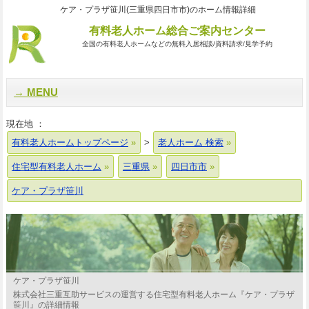
ケア・プラザ笹川(三重県四日市市)のホーム情報詳細
有料老人ホーム総合ご案内センター
全国の有料老人ホームなどの無料入居相談/資料請求/見学予約
MENU
現在地 ：
有料老人ホームトップページ
>
老人ホーム 検索
住宅型有料老人ホーム
三重県
四日市市
ケア・プラザ笹川
ケア・プラザ笹川
株式会社三重互助サービスの運営する住宅型有料老人ホーム『ケア・プラザ
笹川』の詳細情報