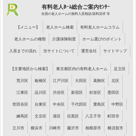
有料老人ﾎｰﾑ総合ご案内ｾﾝﾀｰ
全国の老人ホームの無料入居相談/資料請求 等
【メニュー】
老人ホーム検索
有料老人ホームコラム
老人ホームの種類
介護保険制度
ホーム選びのポイント
入居までの流れ
当サイトについて
運営会社
サイトマップ
【主要地区から検索】
東京都区内の有料老人ホーム
足立区
荒川区
板橋区
江戸川区
大田区
葛飾区
北区
江東区
品川区
渋谷区
新宿区
杉並区
墨田区
世田谷区
台東区
中央区
千代田区
豊島区
中野区
練馬区
文京区
港区
目黒区
八王子市
町田市
立川市
横浜市
川崎市
藤沢市
相模原市
横須賀市