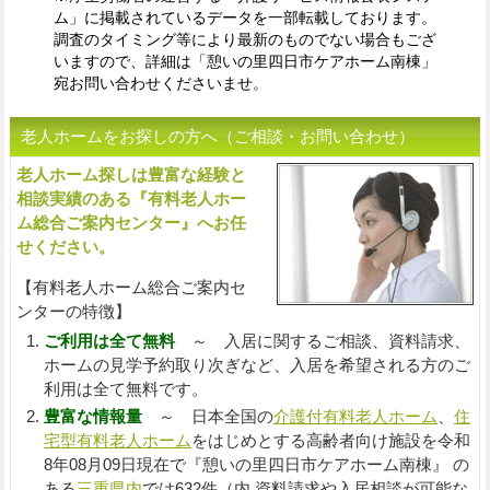
ム」に掲載されているデータを一部転載しております。
調査のタイミング等により最新のものでない場合もござ
いますので、詳細は「憩いの里四日市ケアホーム南棟」
宛お問い合わせくださいませ。
老人ホームをお探しの方へ（ご相談・お問い合わせ）
老人ホーム探しは豊富な経験と
入
相談実績のある『有料老人ホー
ム総合ご案内センター』へお任
せください。
【有料老人ホーム総合ご案内セ
ンターの特徴】
ご利用は全て無料
～ 入居に関するご相談、資料請求、
ホームの見学予約取り次ぎなど、入居を希望される方のご
利用は全て無料です。
豊富な情報量
～ 日本全国の
介護付有料老人ホーム
、
住
宅型有料老人ホーム
をはじめとする高齢者向け施設を令和
8年08月09日現在で『憩いの里四日市ケアホーム南棟』 の
ある
三重県内
では632件（内 資料請求や入居相談が可能な