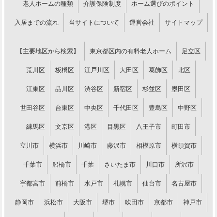
老人ホームの種類
介護保険制度
ホーム選びのポイント
入居までの流れ
当サイトについて
運営会社
サイトマップ
【主要地区から検索】
東京都区内の有料老人ホーム
足立区
荒川区
板橋区
江戸川区
大田区
葛飾区
北区
江東区
品川区
渋谷区
新宿区
杉並区
墨田区
世田谷区
台東区
中央区
千代田区
豊島区
中野区
練馬区
文京区
港区
目黒区
八王子市
町田市
立川市
横浜市
川崎市
藤沢市
相模原市
横須賀市
千葉市
船橋市
千葉
さいたま市
川口市
所沢市
宇都宮市
前橋市
水戸市
札幌市
仙台市
名古屋市
静岡市
浜松市
大阪市
堺市
吹田市
京都市
神戸市