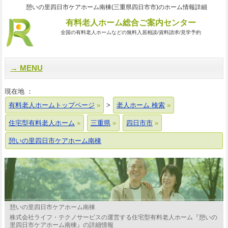
憩いの里四日市ケアホーム南棟(三重県四日市市)のホーム情報詳細
有料老人ホーム総合ご案内センター
全国の有料老人ホームなどの無料入居相談/資料請求/見学予約
MENU
現在地 ：
有料老人ホームトップページ
>
老人ホーム 検索
住宅型有料老人ホーム
三重県
四日市市
憩いの里四日市ケアホーム南棟
憩いの里四日市ケアホーム南棟
株式会社ライフ・テクノサービスの運営する住宅型有料老人ホーム『憩いの
里四日市ケアホーム南棟』の詳細情報