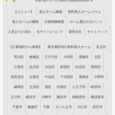
全国の老人ホームの無料入居相談/資料請求 等
【メニュー】
老人ホーム検索
有料老人ホームコラム
老人ホームの種類
介護保険制度
ホーム選びのポイント
入居までの流れ
当サイトについて
運営会社
サイトマップ
【主要地区から検索】
東京都区内の有料老人ホーム
足立区
荒川区
板橋区
江戸川区
大田区
葛飾区
北区
江東区
品川区
渋谷区
新宿区
杉並区
墨田区
世田谷区
台東区
中央区
千代田区
豊島区
中野区
練馬区
文京区
港区
目黒区
八王子市
町田市
立川市
横浜市
川崎市
藤沢市
相模原市
横須賀市
千葉市
船橋市
千葉
さいたま市
川口市
所沢市