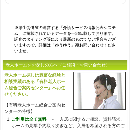
※厚生労働省の運営する「介護サービス情報公表システ
ム」に掲載されているデータを一部転載しております。
調査のタイミング等により最新のものでない場合もござ
いますので、詳細は「ゆうゆう」宛お問い合わせくださ
いませ。
老人ホームをお探しの方へ（ご相談・お問い合わせ）
老人ホーム探しは豊富な経験と
入
相談実績のある『有料老人ホー
ム総合ご案内センター』へお任
せください。
【有料老人ホーム総合ご案内セ
ンターの特徴】
ご利用は全て無料
～ 入居に関するご相談、資料請求、
ホームの見学予約取り次ぎなど、入居を希望される方のご