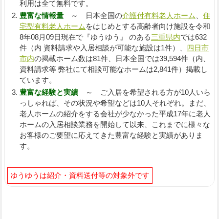
利用は全て無料です。
豊富な情報量
～ 日本全国の
介護付有料老人ホーム
、
住
宅型有料老人ホーム
をはじめとする高齢者向け施設を令和
8年08月09日現在で『ゆうゆう』 のある
三重県内
では632
件（内 資料請求や入居相談が可能な施設は1件）、
四日市
市内
の掲載ホーム数は81件、日本全国では39,594件（内、
資料請求等 弊社にて相談可能なホームは2,841件）掲載し
ています。
豊富な経験と実績
～ ご入居を希望される方が10人いら
っしゃれば、その状況や希望などは10人それぞれ。まだ、
老人ホームの紹介をする会社が少なかった平成17年に老人
ホームの入居相談業務を開始して以来、これまでに様々な
お客様のご要望に応えてきた豊富な経験と実績がありま
す。
ゆうゆうは紹介・資料送付等の対象外です