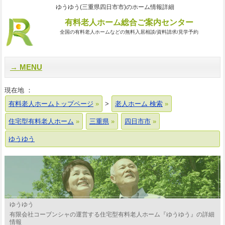
ゆうゆう(三重県四日市市)のホーム情報詳細
有料老人ホーム総合ご案内センター
全国の有料老人ホームなどの無料入居相談/資料請求/見学予約
MENU
現在地 ：
有料老人ホームトップページ
>
老人ホーム 検索
住宅型有料老人ホーム
三重県
四日市市
ゆうゆう
ゆうゆう
有限会社コーブンシャの運営する住宅型有料老人ホーム『ゆうゆう』の詳細
情報