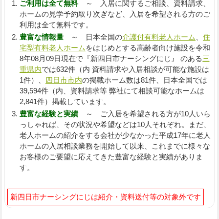
ご利用は全て無料
～ 入居に関するご相談、資料請求、
ホームの見学予約取り次ぎなど、入居を希望される方のご
利用は全て無料です。
豊富な情報量
～ 日本全国の
介護付有料老人ホーム
、
住
宅型有料老人ホーム
をはじめとする高齢者向け施設を令和
8年08月09日現在で『新四日市ナーシングにじ』 のある
三
重県内
では632件（内 資料請求や入居相談が可能な施設は
1件）、
四日市市内
の掲載ホーム数は81件、日本全国では
39,594件（内、資料請求等 弊社にて相談可能なホームは
2,841件）掲載しています。
豊富な経験と実績
～ ご入居を希望される方が10人いら
っしゃれば、その状況や希望などは10人それぞれ。まだ、
老人ホームの紹介をする会社が少なかった平成17年に老人
ホームの入居相談業務を開始して以来、これまでに様々な
お客様のご要望に応えてきた豊富な経験と実績がありま
す。
新四日市ナーシングにじは紹介・資料送付等の対象外です