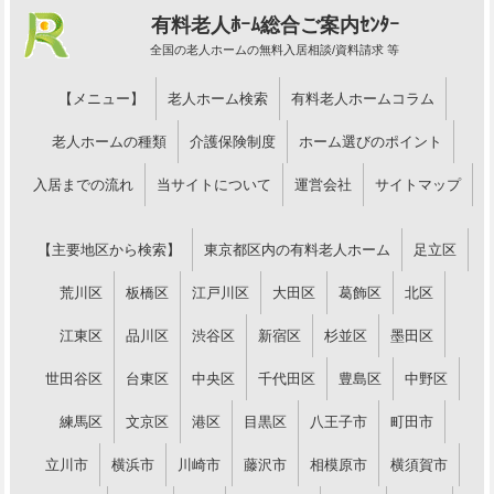
有料老人ﾎｰﾑ総合ご案内ｾﾝﾀｰ
全国の老人ホームの無料入居相談/資料請求 等
【メニュー】
老人ホーム検索
有料老人ホームコラム
老人ホームの種類
介護保険制度
ホーム選びのポイント
入居までの流れ
当サイトについて
運営会社
サイトマップ
【主要地区から検索】
東京都区内の有料老人ホーム
足立区
荒川区
板橋区
江戸川区
大田区
葛飾区
北区
江東区
品川区
渋谷区
新宿区
杉並区
墨田区
世田谷区
台東区
中央区
千代田区
豊島区
中野区
練馬区
文京区
港区
目黒区
八王子市
町田市
立川市
横浜市
川崎市
藤沢市
相模原市
横須賀市