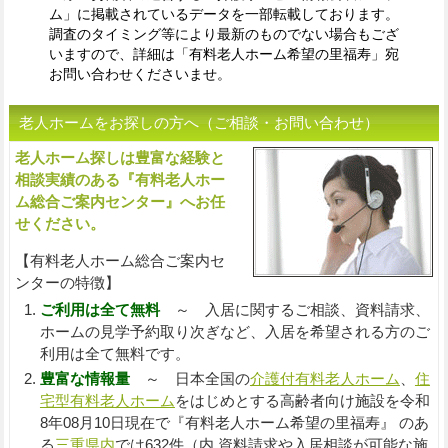
ム」に掲載されているデータを一部転載しております。
調査のタイミング等により最新のものでない場合もござ
いますので、詳細は「有料老人ホーム希望の里福寿」宛
お問い合わせくださいませ。
老人ホームをお探しの方へ（ご相談・お問い合わせ）
老人ホーム探しは豊富な経験と
入
相談実績のある『有料老人ホー
ム総合ご案内センター』へお任
せください。
【有料老人ホーム総合ご案内セ
ンターの特徴】
ご利用は全て無料
～ 入居に関するご相談、資料請求、
ホームの見学予約取り次ぎなど、入居を希望される方のご
利用は全て無料です。
豊富な情報量
～ 日本全国の
介護付有料老人ホーム
、
住
宅型有料老人ホーム
をはじめとする高齢者向け施設を令和
8年08月10日現在で『有料老人ホーム希望の里福寿』 のあ
る
三重県内
では632件（内 資料請求や入居相談が可能な施