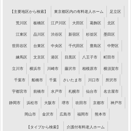
【主要地区から検索】
東京都区内の有料老人ホーム
足立区
荒川区
板橋区
江戸川区
大田区
葛飾区
北区
江東区
品川区
渋谷区
新宿区
杉並区
墨田区
世田谷区
台東区
中央区
千代田区
豊島区
中野区
練馬区
文京区
港区
目黒区
八王子市
町田市
立川市
横浜市
川崎市
藤沢市
相模原市
横須賀市
千葉市
船橋市
千葉
さいたま市
川口市
所沢市
宇都宮市
前橋市
水戸市
札幌市
仙台市
名古屋市
静岡市
浜松市
大阪市
堺市
吹田市
京都市
神戸市
岡山市
金沢市
広島市
福岡市
熊本市
【タイプから検索】
介護付有料老人ホーム