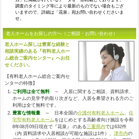
調査のタイミング等により最新のものでない場合もござ
いますので、詳細は「花泉」宛お問い合わせくださいま
せ。
老人ホームをお探しの方へ（ご相談・お問い合わせ）
老人ホーム探しは豊富な経験と
入
相談実績のある『有料老人ホー
ム総合ご案内センター』へお任
せください。
【有料老人ホーム総合ご案内セ
ンターの特徴】
ご利用は全て無料
～ 入居に関するご相談、資料請求、
ホームの見学予約取り次ぎなど、入居を希望される方のご
利用は全て無料です。
豊富な情報量
～ 日本全国の
介護付有料老人ホーム
、
住
宅型有料老人ホーム
をはじめとする高齢者向け施設を令和
8年08月09日現在で『花泉』 のある
三重県内
では632件
（内 資料請求や入居相談が可能な施設は1件）、
津市内
の