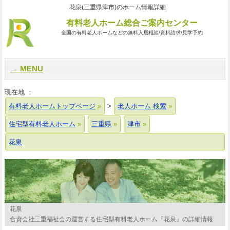
花泉(三重県津市)のホーム情報詳細
有料老人ホーム総合ご案内センター
全国の有料老人ホームなどの無料入居相談/資料請求/見学予約
MENU
現在地 ：
有料老人ホームトップページ
>
老人ホーム 検索
住宅型有料老人ホーム
三重県
津市
花泉
花泉
合資会社三重福祉会の運営する住宅型有料老人ホーム『花泉』の詳細情報