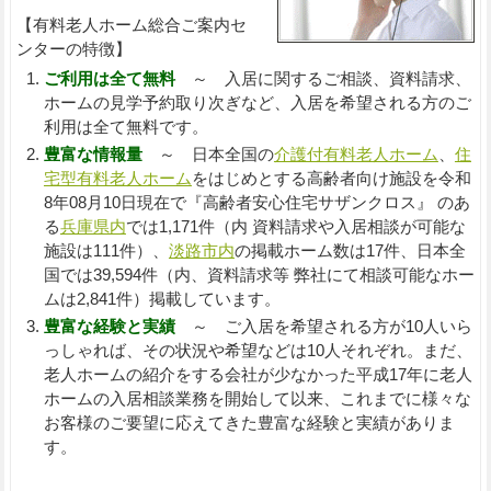
【有料老人ホーム総合ご案内セ
ンターの特徴】
ご利用は全て無料
～ 入居に関するご相談、資料請求、
ホームの見学予約取り次ぎなど、入居を希望される方のご
利用は全て無料です。
豊富な情報量
～ 日本全国の
介護付有料老人ホーム
、
住
宅型有料老人ホーム
をはじめとする高齢者向け施設を令和
8年08月10日現在で『高齢者安心住宅サザンクロス』 のあ
る
兵庫県内
では1,171件（内 資料請求や入居相談が可能な
施設は111件）、
淡路市内
の掲載ホーム数は17件、日本全
国では39,594件（内、資料請求等 弊社にて相談可能なホー
ムは2,841件）掲載しています。
豊富な経験と実績
～ ご入居を希望される方が10人いら
っしゃれば、その状況や希望などは10人それぞれ。まだ、
老人ホームの紹介をする会社が少なかった平成17年に老人
ホームの入居相談業務を開始して以来、これまでに様々な
お客様のご要望に応えてきた豊富な経験と実績がありま
す。