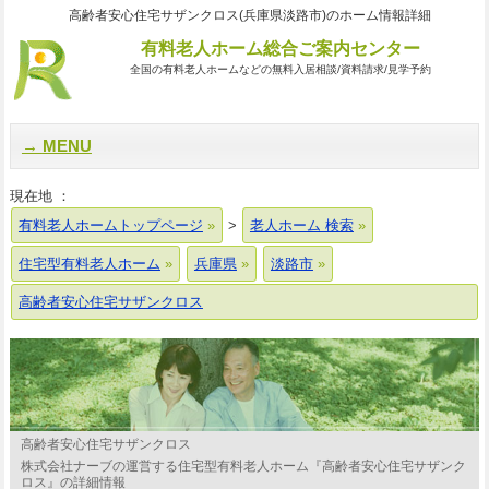
高齢者安心住宅サザンクロス(兵庫県淡路市)のホーム情報詳細
有料老人ホーム総合ご案内センター
全国の有料老人ホームなどの無料入居相談/資料請求/見学予約
MENU
現在地 ：
有料老人ホームトップページ
>
老人ホーム 検索
住宅型有料老人ホーム
兵庫県
淡路市
高齢者安心住宅サザンクロス
高齢者安心住宅サザンクロス
株式会社ナーブの運営する住宅型有料老人ホーム『高齢者安心住宅サザンク
ロス』の詳細情報