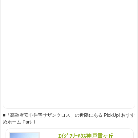
■「高齢者安心住宅サザンクロス」の近隣にある PickUp! おすす
めホーム Part-Ⅰ
ｴｲｼﾞﾌﾘｰﾊｳｽ神戸霞ヶ丘