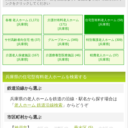
ンクをクリックしてください
各種 老人ホーム (1,171)
介護付有料老人ホーム
住宅型有料老人ホーム (58)
[兵庫県]
(171)
[兵庫県]
[兵庫県]
サ付高齢者向住宅 他 (37)
グループホーム (345)
特別養護老人ホーム (309)
[兵庫県]
[兵庫県]
[兵庫県]
介護老人保健施設 (167)
介護療養型医療施設 (46)
軽費老人ホーム (37)
[兵庫県]
[兵庫県]
[兵庫県]
兵庫県の住宅型有料老人ホームを検索する
鉄道沿線から選ぶ
兵庫県の老人ホームを鉄道の沿線・駅名から探す場合は
「
老人ホーム 鉄道沿線検索
」からどうぞ
市区町村から選ぶ
【
神戸市
】
垂水区 (5)
北区 (0)
須磨区 (0)
中央区 (0)