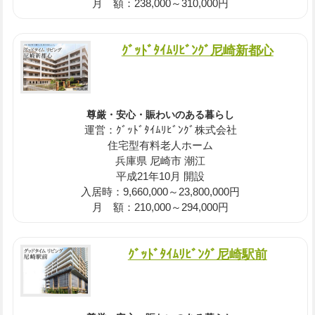
月 額：238,000～310,000円
ｸﾞｯﾄﾞﾀｲﾑﾘﾋﾞﾝｸﾞ尼崎新都心
尊厳・安心・賑わいのある暮らし
運営：ｸﾞｯﾄﾞﾀｲﾑﾘﾋﾞﾝｸﾞ株式会社
住宅型有料老人ホーム
兵庫県 尼崎市 潮江
平成21年10月 開設
入居時：9,660,000～23,800,000円
月 額：210,000～294,000円
ｸﾞｯﾄﾞﾀｲﾑﾘﾋﾞﾝｸﾞ尼崎駅前