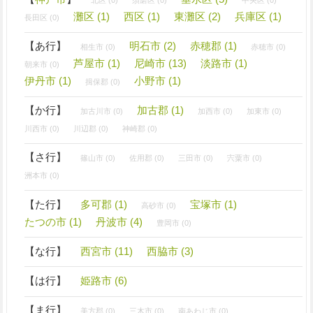
灘区 (1)
西区 (1)
東灘区 (2)
兵庫区 (1)
長田区 (0)
【あ行】
明石市 (2)
赤穂郡 (1)
相生市 (0)
赤穂市 (0)
芦屋市 (1)
尼崎市 (13)
淡路市 (1)
朝来市 (0)
伊丹市 (1)
小野市 (1)
揖保郡 (0)
【か行】
加古郡 (1)
加古川市 (0)
加西市 (0)
加東市 (0)
川西市 (0)
川辺郡 (0)
神崎郡 (0)
【さ行】
篠山市 (0)
佐用郡 (0)
三田市 (0)
宍粟市 (0)
洲本市 (0)
【た行】
多可郡 (1)
宝塚市 (1)
高砂市 (0)
たつの市 (1)
丹波市 (4)
豊岡市 (0)
【な行】
西宮市 (11)
西脇市 (3)
【は行】
姫路市 (6)
【ま行】
美方郡 (0)
三木市 (0)
南あわじ市 (0)