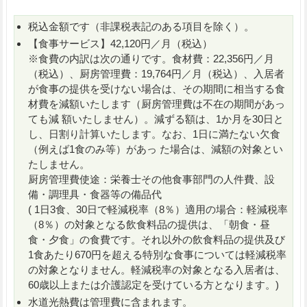
税込金額です（非課税表記のある項目を除く）。
【食事サービス】42,120円／月（税込）
※食費の内訳は次の通りです。食材費：22,356円／月
（税込）、厨房管理費：19,764円／月（税込）、入居者
が食事の提供を受けない場合は、その期間に相当する食
材費を減額いたします（厨房管理費は不在の期間があっ
ても減 額いたしません）。減ずる額は、1か月を30日と
し、日割り計算いたします。なお、1日に満たない欠食
（例えば1食のみ等）があっ た場合は、減額の対象とい
たしません。
厨房管理費使途：栄養士その他食事部門の人件費、設
備・調理具・食器等の備品代
( 1日3食、30日で軽減税率（8％）適用の場合：軽減税率
（8％）の対象となる飲食料品の提供は、「朝食・昼
食・夕食」の食費です。それ以外の飲食料品の提供及び
1食あたり670円を超える特別な食事については軽減税率
の対象となりません。軽減税率の対象となる入居者は、
60歳以上または介護認定を受けている方となります。)
水道光熱費は管理費に含まれます。