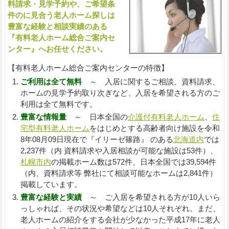
料請求・見学予約や、ご希望条
件のに見合う老人ホーム探しは
豊富な経験と相談実績のある
『有料老人ホーム総合ご案内セ
ンター』へお任せください。
【有料老人ホーム総合ご案内センターの特徴】
ご利用は全て無料
～ 入居に関するご相談、資料請求、
ホームの見学予約取り次ぎなど、入居を希望される方のご
利用は全て無料です。
豊富な情報量
～ 日本全国の
介護付有料老人ホーム
、
住
宅型有料老人ホーム
をはじめとする高齢者向け施設を令和
8年08月09日現在で『イリーゼ篠路』 のある
北海道内
では
2,237件（内 資料請求や入居相談が可能な施設は53件）、
札幌市内
の掲載ホーム数は572件、日本全国では39,594件
（内、資料請求等 弊社にて相談可能なホームは2,841件）
掲載しています。
豊富な経験と実績
～ ご入居を希望される方が10人いら
っしゃれば、その状況や希望などは10人それぞれ。まだ、
老人ホームの紹介をする会社が少なかった平成17年に老人