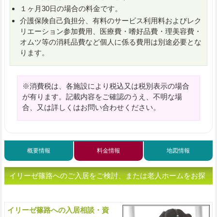
１ヶ月30日の場合の料金です。
介護保険自己負担分、有料のサービス利用料およびレク
リエーション参加費用、医療費・嗜好品費・理美容費・
オムツ等の消耗品費など個人に係る費用は別途必要とな
ります。
※消費税は、各施設により税込又は税別表示の場合
が有ります。記載内容をご確認のうえ、不明な場
合、又は詳しくはお問い合わせください。
概要情報
料金情報
地図情報
イリーゼ篠路へのご入居をご検討、または老人ホームをお探
しの方へ（ご相談・お問い合わせ）
イリーゼ篠路への入居相談・資
入