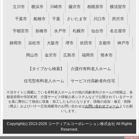
立川市
横浜市
川崎市
藤沢市
相模原市
横須賀市
千葉市
船橋市
千葉
さいたま市
川口市
所沢市
宇都宮市
前橋市
水戸市
札幌市
仙台市
名古屋市
静岡市
浜松市
大阪市
堺市
吹田市
京都市
神戸市
岡山市
金沢市
広島市
福岡市
熊本市
【タイプから検索】
介護付有料老人ホーム
住宅型有料老人ホーム
サービス付高齢者向住宅
※当サイトに掲載している有料老人ホームその他の高齢者向けホームの情報は、各
都道府県や市区町村、介護サービス情報公表システムなどで公開されているデータ
を基に弊社にて独自に収集・加工したものとなります。情報の追加・修正・削除
（廃止）およびバナー広告掲載等のお問い合わせは
お問い合わせフォーム
よりお願
いします。
Copyright(c) 2013-2026 コーディアルコーポレーション株式会社 All Rights
Reserved.