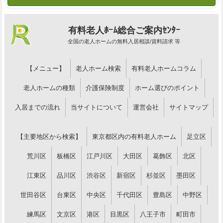
有料老人ﾎｰﾑ総合ご案内ｾﾝﾀｰ
全国の老人ホームの無料入居相談/資料請求 等
【メニュー】
老人ホーム検索
有料老人ホームコラム
老人ホームの種類
介護保険制度
ホーム選びのポイント
入居までの流れ
当サイトについて
運営会社
サイトマップ
【主要地区から検索】
東京都区内の有料老人ホーム
足立区
荒川区
板橋区
江戸川区
大田区
葛飾区
北区
江東区
品川区
渋谷区
新宿区
杉並区
墨田区
世田谷区
台東区
中央区
千代田区
豊島区
中野区
練馬区
文京区
港区
目黒区
八王子市
町田市