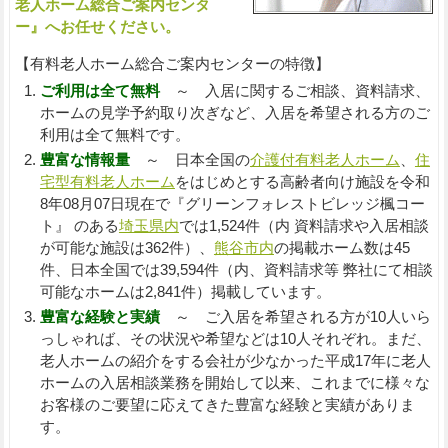
老人ホーム総合ご案内センタ
ー』へお任せください。
【有料老人ホーム総合ご案内センターの特徴】
ご利用は全て無料
～ 入居に関するご相談、資料請求、
ホームの見学予約取り次ぎなど、入居を希望される方のご
利用は全て無料です。
豊富な情報量
～ 日本全国の
介護付有料老人ホーム
、
住
宅型有料老人ホーム
をはじめとする高齢者向け施設を令和
8年08月07日現在で『グリーンフォレストビレッジ楓コー
ト』 のある
埼玉県内
では1,524件（内 資料請求や入居相談
が可能な施設は362件）、
熊谷市内
の掲載ホーム数は45
件、日本全国では39,594件（内、資料請求等 弊社にて相談
可能なホームは2,841件）掲載しています。
豊富な経験と実績
～ ご入居を希望される方が10人いら
っしゃれば、その状況や希望などは10人それぞれ。まだ、
老人ホームの紹介をする会社が少なかった平成17年に老人
ホームの入居相談業務を開始して以来、これまでに様々な
お客様のご要望に応えてきた豊富な経験と実績がありま
す。