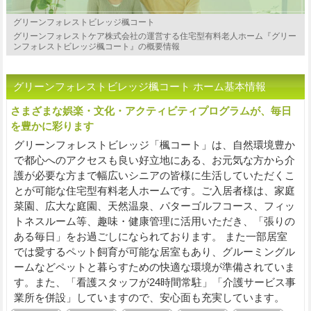
グリーンフォレストビレッジ楓コート
グリーンフォレストケア株式会社の運営する住宅型有料老人ホーム『グリー
ンフォレストビレッジ楓コート』の概要情報
グリーンフォレストビレッジ楓コート ホーム基本情報
さまざまな娯楽・文化・アクティビティプログラムが、毎日
を豊かに彩ります
グリーンフォレストビレッジ「楓コート」は、自然環境豊か
で都心へのアクセスも良い好立地にある、お元気な方から介
護が必要な方まで幅広いシニアの皆様に生活していただくこ
とが可能な住宅型有料老人ホームです。ご入居者様は、家庭
菜園、広大な庭園、天然温泉、パターゴルフコース、フィッ
トネスルーム等、趣味・健康管理に活用いただき、「張りの
ある毎日」をお過ごしになられております。 また一部居室
では愛するペット飼育が可能な居室もあり、グルーミングル
ームなどペットと暮らすための快適な環境が準備されていま
す。また、「看護スタッフが24時間常駐」「介護サービス事
業所を併設」していますので、安心面も充実しています。