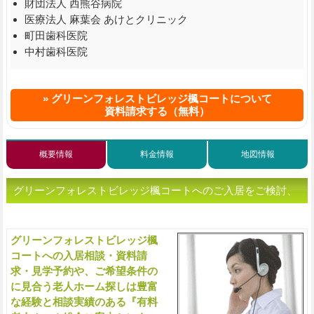
財団法人 西熊谷病院
医療法人 麻葉会 あけとクリニック
町田歯科医院
中村歯科医院
グリーンフォレストビレッジ楓コートについて
資料請求する（無料）
概要情報
料金情報
地図情報
グリーンフォレストビレッジ楓コートへのご入居をご検討、
または老人ホームをお探しの方へ（ご相談・お問い合わせ）
グリーンフォレストビレッジ楓
入
コートへの入居相談・資料請
求・見学予約や、ご希望条件の
に見合う老人ホーム探しは豊富
な経験と相談実績のある『有料