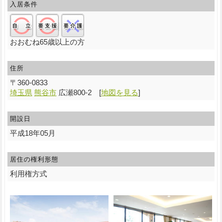
入居条件
自立:○/要支援:○/要介護:×
おおむね65歳以上の方
住所
〒
360-0833
埼玉県
熊谷市
広瀬800-2
[
地図を見る
]
開設日
平成18年05月
居住の権利形態
利用権方式