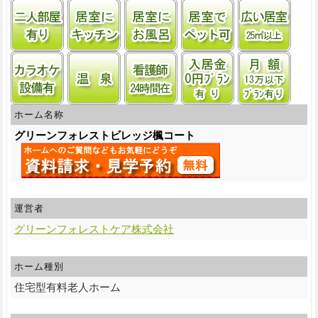
二人部屋あり
居室にキッチンあり
居室に風呂あり
ペット飼育可
居室
カラオケ設備
温泉
看護師24時間常駐
入居金0円プラン
月額
ホーム名称
グリーンフォレストビレッジ楓コート
運営者
グリーンフォレストケア株式会社
ホーム種別
住宅型有料老人ホーム