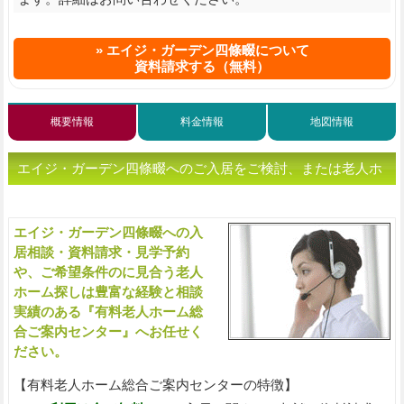
エイジ・ガーデン四條畷について
資料請求する（無料）
概要情報
料金情報
地図情報
エイジ・ガーデン四條畷へのご入居をご検討、または老人ホ
ームをお探しの方へ（ご相談・お問い合わせ）
エイジ・ガーデン四條畷への入
入
居相談・資料請求・見学予約
や、ご希望条件のに見合う老人
ホーム探しは豊富な経験と相談
実績のある『有料老人ホーム総
合ご案内センター』へお任せく
ださい。
【有料老人ホーム総合ご案内センターの特徴】