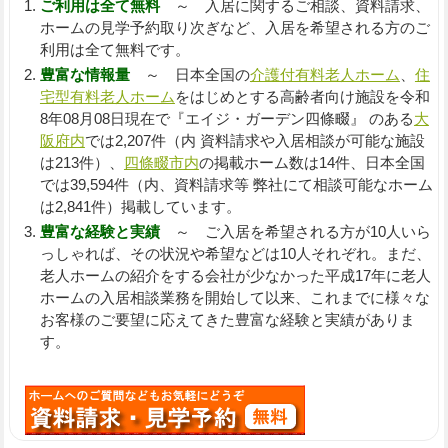
ご利用は全て無料
～ 入居に関するご相談、資料請求、
ホームの見学予約取り次ぎなど、入居を希望される方のご
利用は全て無料です。
豊富な情報量
～ 日本全国の
介護付有料老人ホーム
、
住
宅型有料老人ホーム
をはじめとする高齢者向け施設を令和
8年08月08日現在で『エイジ・ガーデン四條畷』 のある
大
阪府内
では2,207件（内 資料請求や入居相談が可能な施設
は213件）、
四條畷市内
の掲載ホーム数は14件、日本全国
では39,594件（内、資料請求等 弊社にて相談可能なホーム
は2,841件）掲載しています。
豊富な経験と実績
～ ご入居を希望される方が10人いら
っしゃれば、その状況や希望などは10人それぞれ。まだ、
老人ホームの紹介をする会社が少なかった平成17年に老人
ホームの入居相談業務を開始して以来、これまでに様々な
お客様のご要望に応えてきた豊富な経験と実績がありま
す。