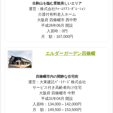
生駒山を臨む景観美しいエリア
運営：株式会社ﾁｬｰﾑｹｱｺｰﾎﾟﾚｰｼｮﾝ
介護付有料老人ホーム
大阪府 四條畷市 西中野
平成26年06月 開設
入居時：0円
月 額：167,000円
エルダーガーデン四條畷
四條畷市内の閑静な住宅街
運営：大東建託ﾊﾟｰﾄﾅｰｽﾞ株式会社
サービス付き高齢者向け住宅
大阪府 四條畷市 中野
平成31年04月 開設
入居時：134,000～142,000円
月 額：149,500～153,500円