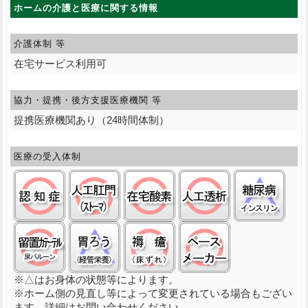
ホームの介護と医療に関する情報
介護体制 等
在宅サービス利用可
協力・提携・後方支援
医療機関 等
提携医療機関あり（24時間体制）
医療の受入体制
認知症:○
ストーマ(人工肛門):○
在宅酸素:○
人工透析:○
糖尿
留置カテーテル(尿バルーン):○
経管栄養(胃ろう):△
褥瘡（床ずれ）:○
ペースメーカ:○
※△はお身体の状態等によります。
※ホーム側の見直し等によって変更されている場合もござい
ます。詳細はお問い合わせください。