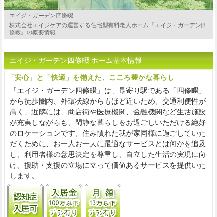
エイジ・ガーデン四條畷
株式会社エイジケアの運営する住宅型有料老人ホーム『エイジ・ガーデン四
條畷』の概要情報
エイジ・ガーデン四條畷 ホーム基本情報
「安心」と「快適」を備えた、こころ豊かな暮らし
「エイジ・ガーデン四條畷」は、最寄り駅である「四條畷」
から徒歩圏内、外環状線からもほど近いため、交通利便性が
高く、近隣には、商店街や医療機関、金融機関など生活施設
が充実しながらも、閑静な暮らしをお過ごしいただける絶好
のロケーションです。住み慣れた我が家同様に過ごしていた
だくために、お一人お一人に最適なサービスとは何かを追及
し、利用者様の意思決定を尊重し、自立した生活の実現に向
け、援助・支援の立場に立って価値あるサービスを提供いた
します。
認知症受け入れ可
入居金100万円以下プランあり
月額13万円以下プランあり