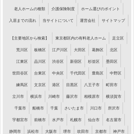
老人ホームの種類
介護保険制度
ホーム選びのポイント
入居までの流れ
当サイトについて
運営会社
サイトマップ
【主要地区から検索】
東京都区内の有料老人ホーム
足立区
荒川区
板橋区
江戸川区
大田区
葛飾区
北区
江東区
品川区
渋谷区
新宿区
杉並区
墨田区
世田谷区
台東区
中央区
千代田区
豊島区
中野区
練馬区
文京区
港区
目黒区
八王子市
町田市
立川市
横浜市
川崎市
藤沢市
相模原市
横須賀市
千葉市
船橋市
千葉
さいたま市
川口市
所沢市
宇都宮市
前橋市
水戸市
札幌市
仙台市
名古屋市
静岡市
浜松市
大阪市
堺市
吹田市
京都市
神戸市