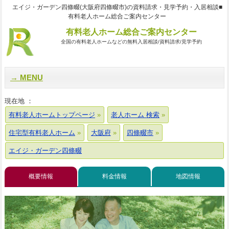
エイジ・ガーデン四條畷(大阪府四條畷市)の資料請求・見学予約・入居相談■
有料老人ホーム総合ご案内センター
有料老人ホーム総合ご案内センター
全国の有料老人ホームなどの無料入居相談/資料請求/見学予約
MENU
現在地 ：
有料老人ホームトップページ
老人ホーム 検索
住宅型有料老人ホーム
大阪府
四條畷市
エイジ・ガーデン四條畷
概要情報
料金情報
地図情報