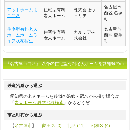
名古屋市
アットホームま
住宅型有料
株式会社ヴ
西区 名塚
ごころ
老人ホーム
ェリテ
町
住宅型有料老人
名古屋市
住宅型有料
カルミア株
ホームホームラ
西区 稲生
老人ホーム
式会社
イフ咲花稲生
町
『名古屋市西区』 以外の住宅型有料老人ホームを愛知県の市
区町村から選ぶ
鉄道沿線から選ぶ
愛知県の老人ホームを鉄道の沿線・駅名から探す場合は
「
老人ホーム 鉄道沿線検索
」からどうぞ
市区町村から選ぶ
【
名古屋市
】
熱田区 (3)
北区 (11)
昭和区 (4)