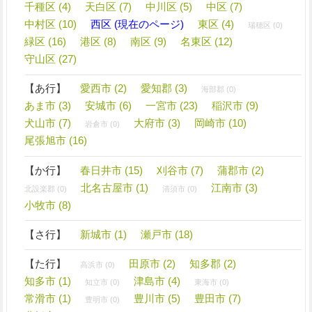
千種区 (4)
天白区 (7)
中川区 (5)
中区 (7)
中村区 (10)
西区 (現在のページ)
東区 (4)
瑞穂区 (0)
緑区 (16)
港区 (8)
南区 (9)
名東区 (12)
守山区 (27)
【あ行】
愛西市 (2)
愛知郡 (3)
海部郡 (0)
あま市 (3)
安城市 (6)
一宮市 (23)
稲沢市 (9)
犬山市 (7)
大府市 (3)
岡崎市 (10)
岩倉市 (0)
尾張旭市 (16)
【か行】
春日井市 (15)
刈谷市 (7)
蒲郡市 (2)
北名古屋市 (1)
江南市 (3)
北設楽郡 (0)
清須市 (0)
小牧市 (8)
【さ行】
新城市 (1)
瀬戸市 (18)
【た行】
田原市 (2)
知多郡 (2)
高浜市 (0)
知多市 (1)
津島市 (4)
知立市 (0)
東海市 (0)
常滑市 (1)
豊川市 (5)
豊田市 (7)
豊明市 (0)