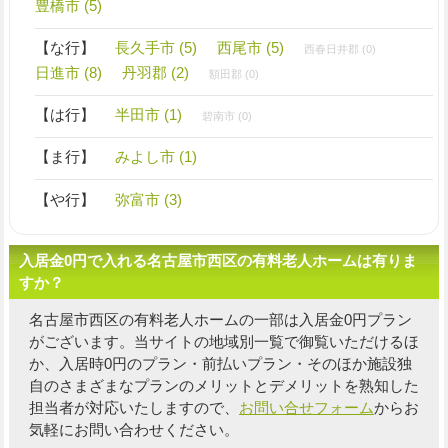
豊橋市 (5)
【な行】
長久手市 (5)
西尾市 (5)
西春日井郡 (0)
日進市 (8)
丹羽郡 (2)
額田郡 (0)
【は行】
半田市 (1)
碧南市 (0)
【ま行】
みよし市 (1)
【や行】
弥富市 (3)
入居金0円で入れる名古屋市西区の有料老人ホームは有りま
すか？
名古屋市西区の有料老人ホームの一部は入居金0円プラン
がございます。当サイトの地域別一覧で御覧いただけるほ
か、入居時0円のプラン・前払いプラン・そのほか施設独
自の
さまざまなプランのメリットとデメリットを熟知した
担当者
が対応いたしますので、
お問い合せフォーム
からお
気軽にお問い合わせください。