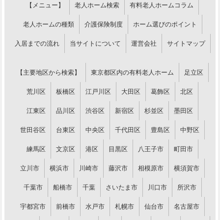
【メニュー】
老人ホーム検索
有料老人ホームコラム
老人ホームの種類
介護保険制度
ホーム選びのポイント
入居までの流れ
当サイトについて
運営会社
サイトマップ
【主要地区から検索】
東京都区内の有料老人ホーム
足立区
荒川区
板橋区
江戸川区
大田区
葛飾区
北区
江東区
品川区
渋谷区
新宿区
杉並区
墨田区
世田谷区
台東区
中央区
千代田区
豊島区
中野区
練馬区
文京区
港区
目黒区
八王子市
町田市
立川市
横浜市
川崎市
藤沢市
相模原市
横須賀市
千葉市
船橋市
千葉
さいたま市
川口市
所沢市
宇都宮市
前橋市
水戸市
札幌市
仙台市
名古屋市