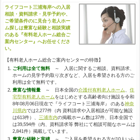
ライフコート三浦海岸への入居
入
相談・資料請求・見学予約や、
ご希望条件のに見合う老人ホー
ム探しは豊富な経験と相談実績
のある『有料老人ホーム総合ご
案内センター』へお任せくださ
い。
【有料老人ホーム総合ご案内センターの特徴】
ご利用は全て無料
～ 入居に関するご相談、資料請求、
ホームの見学予約取り次ぎなど、入居を希望される方のご
利用は全て無料です。
豊富な情報量
～ 日本全国の
介護付有料老人ホーム
、
住
宅型有料老人ホーム
をはじめとする高齢者向け施設を令和
8年08月06日現在で『ライフコート三浦海岸』 のある
神奈
川県内
では2,277件（内 資料請求や入居相談が可能な施設
は613件）、
三浦市内
の掲載ホーム数は37件、日本全国で
は39,594件（内、資料請求等 弊社にて相談可能なホームは
2,841件）掲載しています。
豊富な経験と実績
～ ご入居を希望される方が10人いら