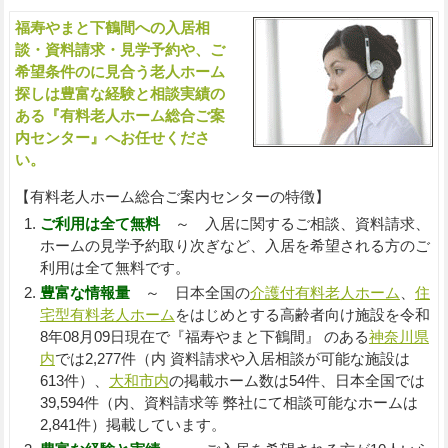
福寿やまと下鶴間への入居相
入
談・資料請求・見学予約や、ご
希望条件のに見合う老人ホーム
探しは豊富な経験と相談実績の
ある『有料老人ホーム総合ご案
内センター』へお任せくださ
い。
【有料老人ホーム総合ご案内センターの特徴】
ご利用は全て無料
～ 入居に関するご相談、資料請求、
ホームの見学予約取り次ぎなど、入居を希望される方のご
利用は全て無料です。
豊富な情報量
～ 日本全国の
介護付有料老人ホーム
、
住
宅型有料老人ホーム
をはじめとする高齢者向け施設を令和
8年08月09日現在で『福寿やまと下鶴間』 のある
神奈川県
内
では2,277件（内 資料請求や入居相談が可能な施設は
613件）、
大和市内
の掲載ホーム数は54件、日本全国では
39,594件（内、資料請求等 弊社にて相談可能なホームは
2,841件）掲載しています。