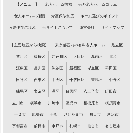
【メニュー】
老人ホーム検索
有料老人ホームコラム
老人ホームの種類
介護保険制度
ホーム選びのポイント
入居までの流れ
当サイトについて
運営会社
サイトマップ
【主要地区から検索】
東京都区内の有料老人ホーム
足立区
荒川区
板橋区
江戸川区
大田区
葛飾区
北区
江東区
品川区
渋谷区
新宿区
杉並区
墨田区
世田谷区
台東区
中央区
千代田区
豊島区
中野区
練馬区
文京区
港区
目黒区
八王子市
町田市
立川市
横浜市
川崎市
藤沢市
相模原市
横須賀市
千葉市
船橋市
千葉
さいたま市
川口市
所沢市
宇都宮市
前橋市
水戸市
札幌市
仙台市
名古屋市