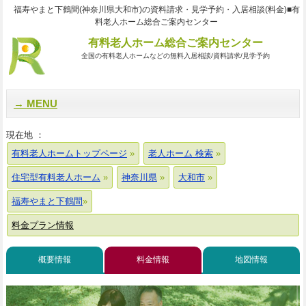
福寿やまと下鶴間(神奈川県大和市)の資料請求・見学予約・入居相談(料金)■有
料老人ホーム総合ご案内センター
有料老人ホーム総合ご案内センター
全国の有料老人ホームなどの無料入居相談/資料請求/見学予約
MENU
現在地 ：
有料老人ホームトップページ
老人ホーム 検索
住宅型有料老人ホーム
神奈川県
大和市
福寿やまと下鶴間
料金プラン情報
概要情報
料金情報
地図情報