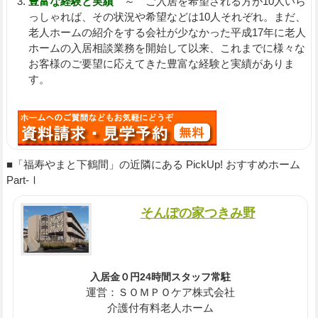
豊富な経験と実績
～ ご入居を希望される方が10人いら
っしゃれば、その状況や希望などは10人それぞれ。まだ、
老人ホームの紹介をする会社が少なかった平成17年に老人
ホームの入居相談業務を開始して以来、これまでに様々な
お客様のご要望に応えてきた豊富な経験と実績がありま
す。
■「福寿やまと下鶴間」の近隣にある PickUp! おすすめホーム
Part-Ⅰ
そんぽの家つきみ野
入居金０円24時間スタッフ常駐
運営：ＳＯＭＰＯケア株式会社
介護付有料老人ホーム