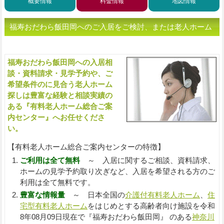
概要情報
料金情報
地図情報
福寿おだわら飯田岡へのご入居をご検討、または老人ホーム
をお探しの方へ（ご相談・お問い合わせ）
福寿おだわら飯田岡への入居相
入
談・資料請求・見学予約や、ご
希望条件のに見合う老人ホーム
探しは豊富な経験と相談実績の
ある『有料老人ホーム総合ご案
内センター』へお任せくださ
い。
【有料老人ホーム総合ご案内センターの特徴】
ご利用は全て無料
～ 入居に関するご相談、資料請求、
ホームの見学予約取り次ぎなど、入居を希望される方のご
利用は全て無料です。
豊富な情報量
～ 日本全国の
介護付有料老人ホーム
、
住
宅型有料老人ホーム
をはじめとする高齢者向け施設を令和
8年08月09日現在で『福寿おだわら飯田岡』 のある
神奈川