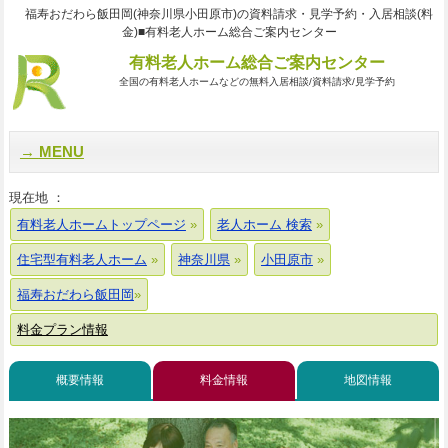
福寿おだわら飯田岡(神奈川県小田原市)の資料請求・見学予約・入居相談(料
金)■有料老人ホーム総合ご案内センター
有料老人ホーム総合ご案内センター
全国の有料老人ホームなどの無料入居相談/資料請求/見学予約
MENU
現在地 ：
有料老人ホームトップページ
老人ホーム 検索
住宅型有料老人ホーム
神奈川県
小田原市
福寿おだわら飯田岡
料金プラン情報
概要情報
料金情報
地図情報