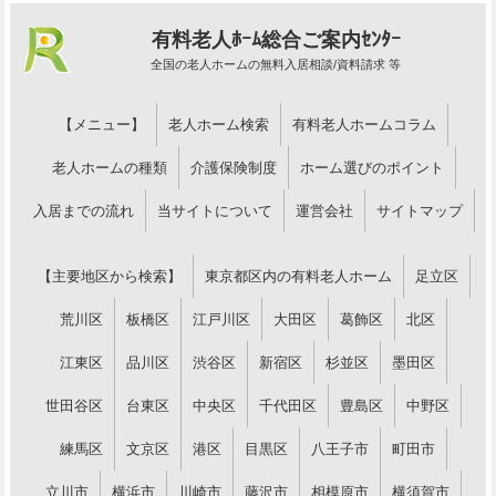
有料老人ﾎｰﾑ総合ご案内ｾﾝﾀｰ
全国の老人ホームの無料入居相談/資料請求 等
【メニュー】
老人ホーム検索
有料老人ホームコラム
老人ホームの種類
介護保険制度
ホーム選びのポイント
入居までの流れ
当サイトについて
運営会社
サイトマップ
【主要地区から検索】
東京都区内の有料老人ホーム
足立区
荒川区
板橋区
江戸川区
大田区
葛飾区
北区
江東区
品川区
渋谷区
新宿区
杉並区
墨田区
世田谷区
台東区
中央区
千代田区
豊島区
中野区
練馬区
文京区
港区
目黒区
八王子市
町田市
立川市
横浜市
川崎市
藤沢市
相模原市
横須賀市