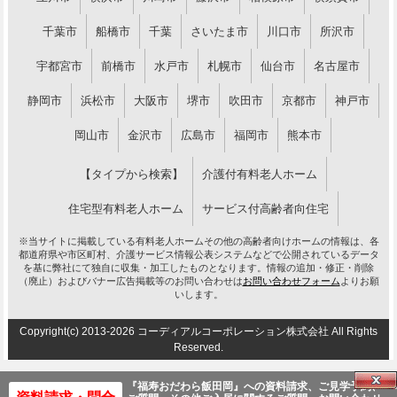
千葉市
船橋市
千葉
さいたま市
川口市
所沢市
宇都宮市
前橋市
水戸市
札幌市
仙台市
名古屋市
静岡市
浜松市
大阪市
堺市
吹田市
京都市
神戸市
岡山市
金沢市
広島市
福岡市
熊本市
【タイプから検索】
介護付有料老人ホーム
住宅型有料老人ホーム
サービス付高齢者向住宅
※当サイトに掲載している有料老人ホームその他の高齢者向けホームの情報は、各
都道府県や市区町村、介護サービス情報公表システムなどで公開されているデータ
を基に弊社にて独自に収集・加工したものとなります。情報の追加・修正・削除
（廃止）およびバナー広告掲載等のお問い合わせは
お問い合わせフォーム
よりお願
いします。
Copyright(c) 2013-2026 コーディアルコーポレーション株式会社 All Rights
Reserved.
『福寿おだわら飯田岡』への資料
請求、ご見学予約、