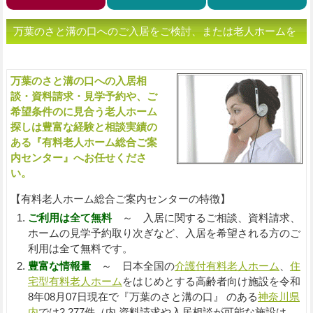
万葉のさと溝の口へのご入居をご検討、または老人ホームを
お探しの方へ（ご相談・お問い合わせ）
万葉のさと溝の口への入居相
入
談・資料請求・見学予約や、ご
希望条件のに見合う老人ホーム
探しは豊富な経験と相談実績の
ある『有料老人ホーム総合ご案
内センター』へお任せくださ
い。
【有料老人ホーム総合ご案内センターの特徴】
ご利用は全て無料
～ 入居に関するご相談、資料請求、
ホームの見学予約取り次ぎなど、入居を希望される方のご
利用は全て無料です。
豊富な情報量
～ 日本全国の
介護付有料老人ホーム
、
住
宅型有料老人ホーム
をはじめとする高齢者向け施設を令和
8年08月07日現在で『万葉のさと溝の口』 のある
神奈川県
内
では2,277件（内 資料請求や入居相談が可能な施設は