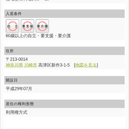
入居条件
自立:○/要支援:○/要介護:○
60歳以上の自立・要支援・要介護
住所
〒
213-0014
神奈川県
川崎市
高津区新作3-1-5
[
地図を見る
]
開設日
平成29年07月
居住の権利形態
利用権方式