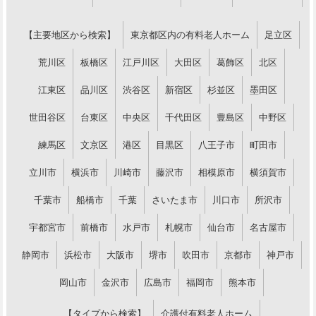
【主要地区から検索】
東京都区内の有料老人ホーム
足立区
荒川区
板橋区
江戸川区
大田区
葛飾区
北区
江東区
品川区
渋谷区
新宿区
杉並区
墨田区
世田谷区
台東区
中央区
千代田区
豊島区
中野区
練馬区
文京区
港区
目黒区
八王子市
町田市
立川市
横浜市
川崎市
藤沢市
相模原市
横須賀市
千葉市
船橋市
千葉
さいたま市
川口市
所沢市
宇都宮市
前橋市
水戸市
札幌市
仙台市
名古屋市
静岡市
浜松市
大阪市
堺市
吹田市
京都市
神戸市
岡山市
金沢市
広島市
福岡市
熊本市
【タイプから検索】
介護付有料老人ホーム