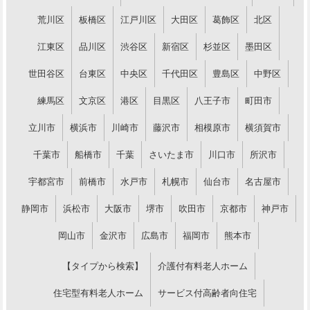
荒川区
板橋区
江戸川区
大田区
葛飾区
北区
江東区
品川区
渋谷区
新宿区
杉並区
墨田区
世田谷区
台東区
中央区
千代田区
豊島区
中野区
練馬区
文京区
港区
目黒区
八王子市
町田市
立川市
横浜市
川崎市
藤沢市
相模原市
横須賀市
千葉市
船橋市
千葉
さいたま市
川口市
所沢市
宇都宮市
前橋市
水戸市
札幌市
仙台市
名古屋市
静岡市
浜松市
大阪市
堺市
吹田市
京都市
神戸市
岡山市
金沢市
広島市
福岡市
熊本市
【タイプから検索】
介護付有料老人ホーム
住宅型有料老人ホーム
サービス付高齢者向住宅