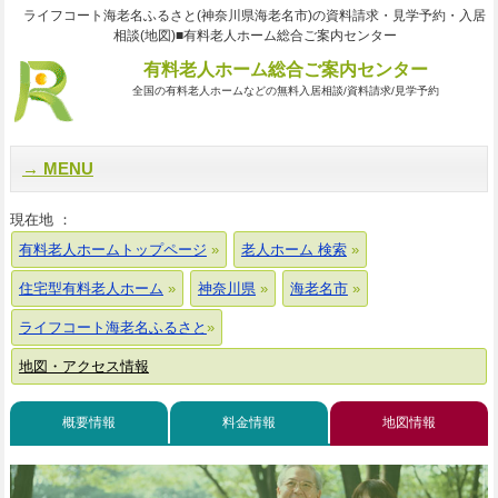
ライフコート海老名ふるさと(神奈川県海老名市)の資料請求・見学予約・入居
相談(地図)■有料老人ホーム総合ご案内センター
有料老人ホーム総合ご案内センター
全国の有料老人ホームなどの無料入居相談/資料請求/見学予約
MENU
現在地 ：
有料老人ホームトップページ
老人ホーム 検索
住宅型有料老人ホーム
神奈川県
海老名市
ライフコート海老名ふるさと
地図・アクセス情報
概要情報
料金情報
地図情報