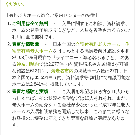
ください。
【有料老人ホーム総合ご案内センターの特徴】
ご利用は全て無料
～ 入居に関するご相談、資料請求、
ホームの見学予約取り次ぎなど、入居を希望される方のご
利用は全て無料です。
豊富な情報量
～ 日本全国の
介護付有料老人ホーム
、
住
宅型有料老人ホーム
をはじめとする高齢者向け施設を令和
8年08月08日現在で『ライフコート海老名ふるさと』 のあ
る
神奈川県内
では2,277件（内 資料請求や入居相談が可能
な施設は613件）、
海老名市内
の掲載ホーム数は27件、日
本全国では39,594件（内、資料請求等 弊社にて相談可能な
ホームは2,841件）掲載しています。
豊富な経験と実績
～ ご入居を希望される方が10人いら
っしゃれば、その状況や希望などは10人それぞれ。まだ、
老人ホームの紹介をする会社が少なかった平成17年に老人
ホームの入居相談業務を開始して以来、これまでに様々な
お客様のご要望に応えてきた豊富な経験と実績がありま
す。