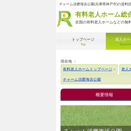
チャーム須磨海浜公園(兵庫県神戸市)の資料
有料老人ホーム総
全国の有料老人ホームなどの無料
トップページ
老人ホー
Top
Search
現在地 ：
有料老人ホームトップページ
老人
チャーム須磨海浜公園
概要情報