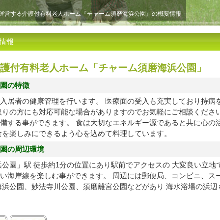
運営する介護付有料老人ホーム『チャーム須磨海浜公園』の概要情報
情報
護付有料老人ホーム「チャーム須磨海浜公園」
園の特徴
入居者の健康管理を行います。 医療面の受入も充実しており持病
取りの方にも対応可能な場合がありますのでお気軽にご相談ください
備する事ができます。 食は大切なエネルギー源であると共に心の
食を楽しみにできるよう心を込めて料理しています。
園の周辺環境
浜公園」駅 徒歩約1分の位置にあり駅前でアクセスの 大変良い立地
い海岸線を楽しむ事ができます。 周辺には郵便局、コンビニ、ス
海浜公園、妙法寺川公園、須磨離宮公園などがあり 海水浴場の浜辺