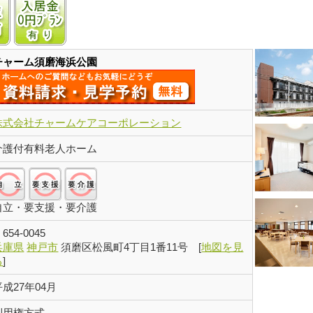
ッチンあり
認知症受け入れ可
入居金0円プランあり
チャーム須磨海浜公園
株式会社チャームケアコーポレーション
介護付有料老人ホーム
自立:○/要支援:○/要介護:○
自立・要支援・要介護
〒
654-0045
兵庫県
神戸市
須磨区松風町4丁目1番11号
[
地図を見
る
]
平成27年04月
利用権方式