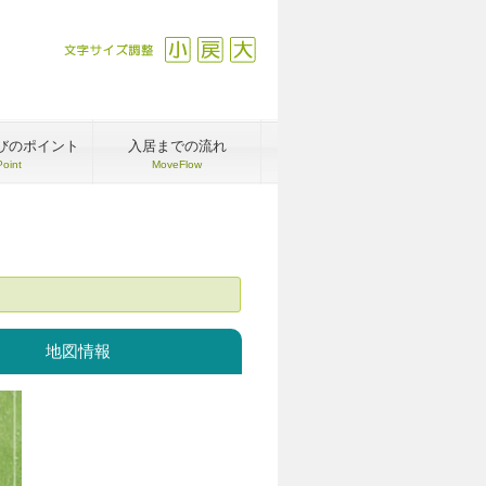
文字サイズ調整
縮小
戻す
拡大
びのポイント
入居までの流れ
Point
MoveFlow
地図情報