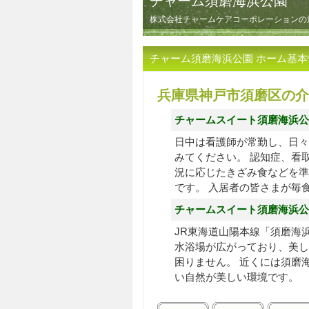
チャーム須磨海浜公園
株式会社チャームケアコーポレーションの
チャーム須磨海浜公園 ホーム基本
兵庫県神戸市須磨区の介
チャームスイート須磨海浜公
日中は看護師が常勤し、日々
みてください。 認知症、看
況に応じたきざみ食などを準
です。 入居者の皆さまが毎
チャームスイート須磨海浜公
JR東海道山陽本線「須磨海
水浴場が広がっており、美し
困りません。 近くには須磨
い自然が美しい環境です。