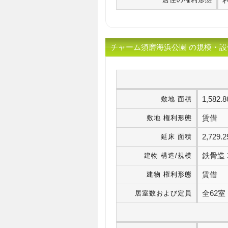
チャーム須磨海浜公園 の規模・設
1,58
敷地 面積
賃借
敷地 権利形態
2,72
延床 面積
鉄骨造 
建物 構造/規模
賃借
建物 権利形態
全62
居室数および定員