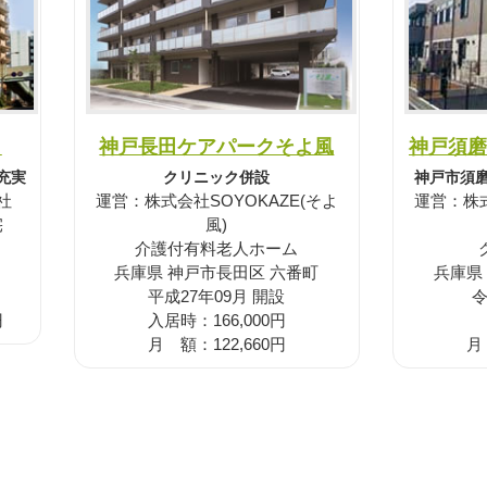
田
神戸長田ケアパークそよ風
神戸須磨
も充実
クリニック併設
神戸市須
社
運営：株式会社SOYOKAZE(そよ
運営：株式
宅
風)
介護付有料老人ホーム
兵庫県 神戸市長田区 六番町
兵庫県
平成27年09月 開設
令
円
入居時：166,000円
月 額：122,660円
月