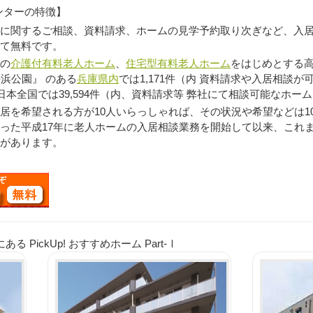
ンターの特徴】
に関するご相談、資料請求、ホームの見学予約取り次ぎなど、入
て無料です。
の
介護付有料老人ホーム
、
住宅型有料老人ホーム
をはじめとする高
浜公園』 のある
兵庫県内
では1,171件（内 資料請求や入居相談が
日本全国では39,594件（内、資料請求等 弊社にて相談可能なホーム
を希望される方が10人いらっしゃれば、その状況や希望などは1
った平成17年に老人ホームの入居相談業務を開始して以来、これ
があります。
PickUp! おすすめホーム Part-Ⅰ