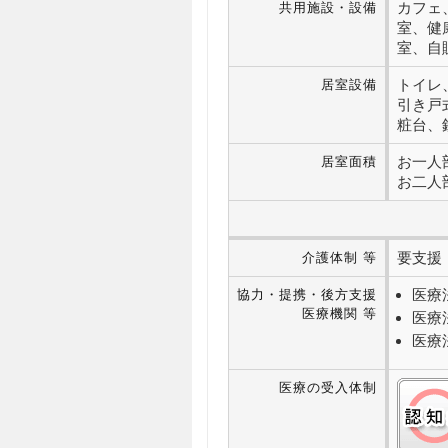
カフェ
共用施設・設備
室、健
室、自
トイレ
居室設備
引き戸
粧台、
お一人部屋
居室面積
お二人部屋
要支援・
介護体制 等
医療
協力・提携・後方支援
医療機関 等
医療
医療
医療の受入体制