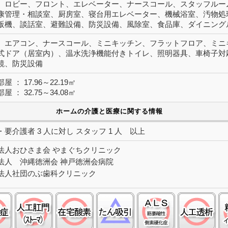
、ロビー、フロント、エレベーター、ナースコール、スタッフルー
康管理・相談室、厨房室、寝台用エレベーター、機械浴室、汚物処
販機、談話室、避難設備、防災設備、風除室、食品庫、ダイニング
、エアコン、ナースコール、ミニキッチン、フラットフロア、ミニ
式ドア（居室内）、温水洗浄機能付きトイレ、照明器具、車椅子対
鏡、防災設備
 ： 17.96～22.19㎡
 ： 32.75～34.08㎡
ホームの介護と医療に関する情報
要介護者 3 人に対し スタッフ 1 人 以上
法人おひさま会 やまぐちクリニック
法人 沖縄徳洲会 神戸徳洲会病院
法人社団のぶ歯科クリニック
認知症:○
ストーマ(人工肛門):○
在宅酸素:○
たん吸引:△
筋萎縮性側索硬化
人