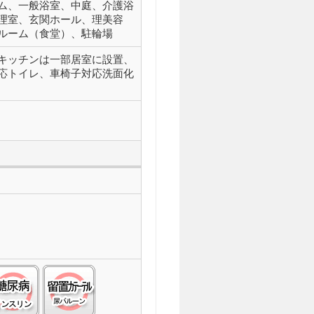
ム、一般浴室、中庭、介護浴
理室、玄関ホール、理美容
ルーム（食堂）、駐輪場
キッチンは一部居室に設置、
応トイレ、車椅子対応洗面化
症(ＡＬＳ):○
工透析:○
糖尿病(インスリン):○
留置カテーテル(尿バルーン):○