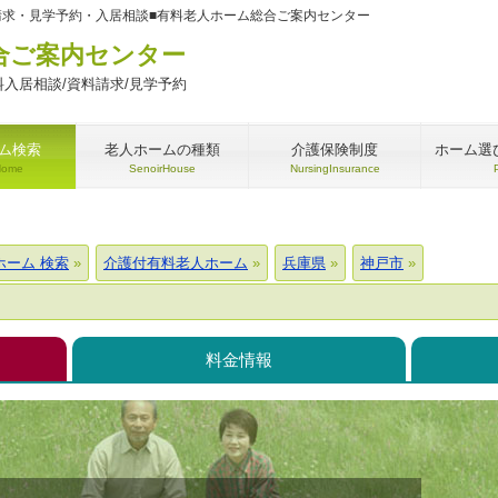
請求・見学予約・入居相談■有料老人ホーム総合ご案内センター
合ご案内センター
入居相談/資料請求/見学予約
ム検索
老人ホームの種類
介護保険制度
ホーム選
Home
SenoirHouse
NursingInsurance
ホーム 検索
介護付有料老人ホーム
兵庫県
神戸市
料金情報