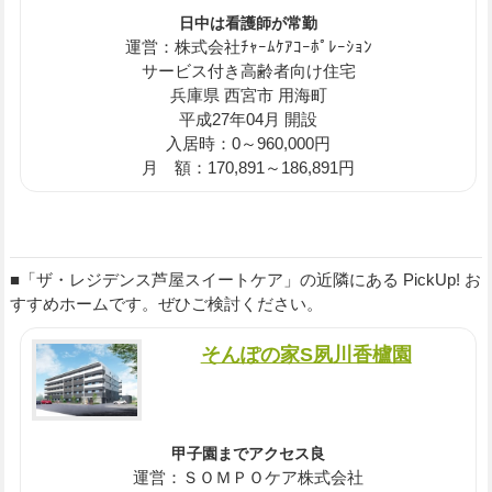
日中は看護師が常勤
運営：株式会社ﾁｬｰﾑｹｱｺｰﾎﾟﾚｰｼｮﾝ
サービス付き高齢者向け住宅
兵庫県 西宮市 用海町
平成27年04月 開設
入居時：0～960,000円
月 額：170,891～186,891円
■「ザ・レジデンス芦屋スイートケア」の近隣にある PickUp! お
すすめホームです。ぜひご検討ください。
そんぽの家S夙川香櫨園
甲子園までアクセス良
運営：ＳＯＭＰＯケア株式会社