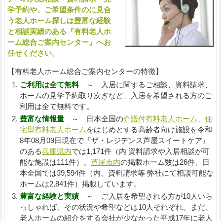
学予約や、ご希望条件のに見合
う老人ホーム探しは豊富な経験
と相談実績のある『有料老人ホ
ーム総合ご案内センター』へお
任せください。
【有料老人ホーム総合ご案内センターの特徴】
ご利用は全て無料
～ 入居に関するご相談、資料請求、
ホームの見学予約取り次ぎなど、入居を希望される方のご
利用は全て無料です。
豊富な情報量
～ 日本全国の
介護付有料老人ホーム
、
住
宅型有料老人ホーム
をはじめとする高齢者向け施設を令和
8年08月09日現在で『ザ・レジデンス芦屋スイートケア』
のある
兵庫県内
では1,171件（内 資料請求や入居相談が可
能な施設は111件）、
芦屋市内
の掲載ホーム数は26件、日
本全国では39,594件（内、資料請求等 弊社にて相談可能な
ホームは2,841件）掲載しています。
豊富な経験と実績
～ ご入居を希望される方が10人いら
っしゃれば、その状況や希望などは10人それぞれ。まだ、
老人ホームの紹介をする会社が少なかった平成17年に老人