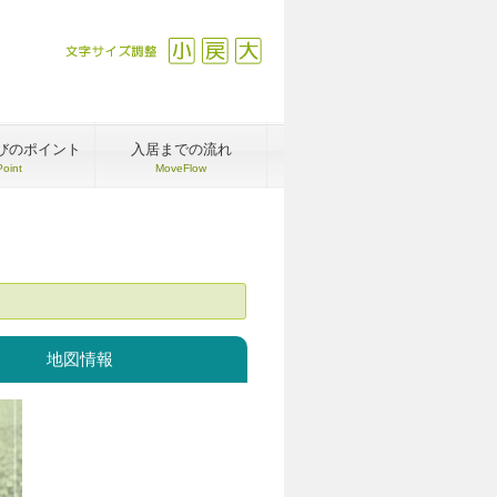
文字サイズ調整
縮小
戻す
拡大
びのポイント
入居までの流れ
Point
MoveFlow
地図情報