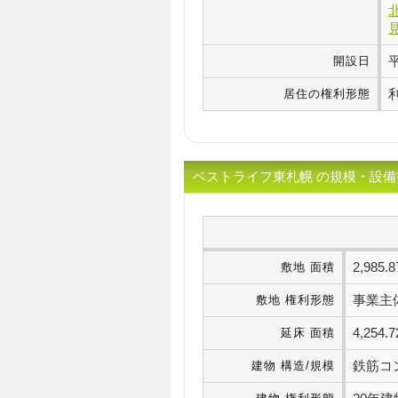
開設日
居住の権利形態
ベストライフ東札幌 の規模・設備
2,98
敷地 面積
事業主
敷地 権利形態
4,25
延床 面積
鉄筋コ
建物 構造/規模