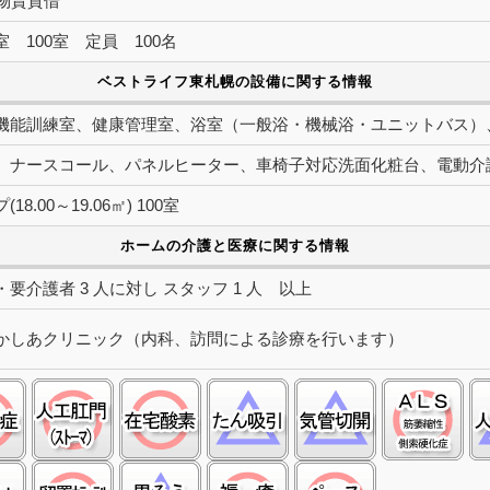
建物賃貸借
 100室 定員 100名
ベストライフ東札幌の設備に関する情報
機能訓練室、健康管理室、浴室（一般浴・機械浴・ユニットバス）
、ナースコール、パネルヒーター、車椅子対応洗面化粧台、電動介
18.00～19.06㎡) 100室
ホームの介護と医療に関する情報
要介護者 3 人に対し スタッフ 1 人 以上
かしあクリニック（内科、訪問による診療を行います）
認知症:○
ストーマ(人工肛門):○
在宅酸素:○
たん吸引:△
気管切開:△
筋
中心静脈栄養(ＩＶＨ):△
留置カテーテル(尿バルーン):○
経管栄養(胃ろう):△
褥瘡（床ずれ）:○
ペースメーカ:○