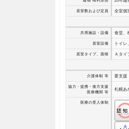
20年
建物 権利形態
全室個室
居室数および定員
食堂、
共用施設・設備
トイレ
居室設備
Ａタイプ(
居室タイプ、面積
要支援・
介護体制 等
協力・提携・後方支援
札幌あ
医療機関 等
医療の受入体制