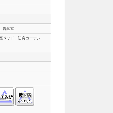
、洗濯室
護ベッド、防炎カーテン
萎縮性側索硬化症(ＡＬＳ):○
人工透析:△
糖尿病(インスリン):△