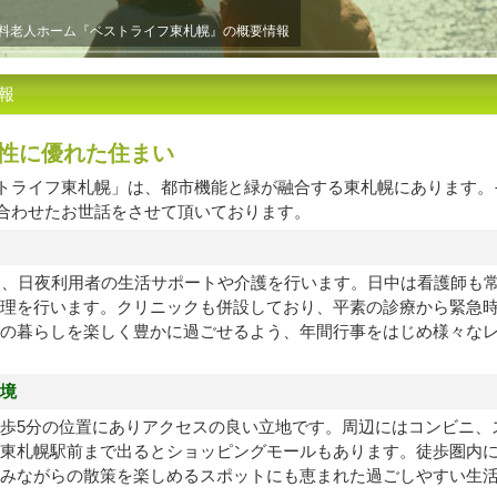
料老人ホーム『ベストライフ東札幌』の概要情報
報
便性に優れた住まい
トライフ東札幌」は、都市機能と緑が融合する東札幌にあります。
合わせたお世話をさせて頂いております。
し、日夜利用者の生活サポートや介護を行います。日中は看護師も
理を行います。クリニックも併設しており、平素の診療から緊急
の暮らしを楽しく豊かに過ごせるよう、年間行事をはじめ様々な
境
歩5分の位置にありアクセスの良い立地です。周辺にはコンビニ、
東札幌駅前まで出るとショッピングモールもあります。徒歩圏内
みながらの散策を楽しめるスポットにも恵まれた過ごしやすい生