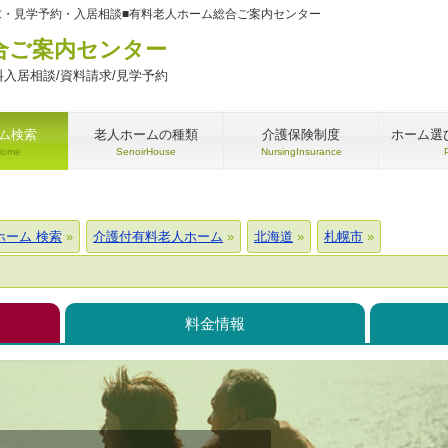
求・見学予約・入居相談■有料老人ホーム総合ご案内センター
合ご案内センター
入居相談/資料請求/見学予約
ム検索
老人ホームの種類
介護保険制度
ホーム選
Home
SenoirHouse
NursingInsurance
ホーム 検索
介護付有料老人ホーム
北海道
札幌市
料金情報