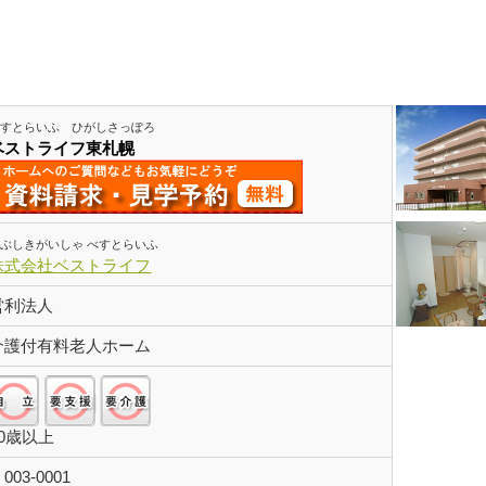
円プランあり
べすとらいふ ひがしさっぽろ
ベストライフ東札幌
ぶしきがいしゃ べすとらいふ
株式会社ベストライフ
営利法人
介護付有料老人ホーム
自立:○/要支援:○/要介護:○
60歳以上
〒
003-0001