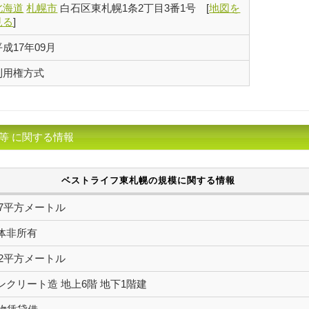
北海道
札幌市
白石区東札幌1条2丁目3番1号
[
地図を
見る
]
平成17年09月
利用権方式
等 に関する情報
ベストライフ東札幌の規模に関する情報
5.87平方メートル
体非所有
4.72平方メートル
ンクリート造 地上6階 地下1階建