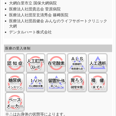
大網白里市立 国保大網病院
医療法人社団貴志会 菅原病院
医療法人社団至玄清秀会 篠﨑医院
医療法人社団昌健会 みんなのライフサポートクリニック
大網
デンタルハート株式会社
医療の受入体制
認知症:○
ストーマ(人工肛門):○
在宅酸素:○
筋萎縮性側索硬化
人工
糖尿病(インスリン):○
中心静脈栄養(ＩＶＨ):△
留置カテーテル(尿バルーン)
経管栄養(胃ろう)
褥瘡
ペースメーカ:○
※△はお身体の状態等によります。