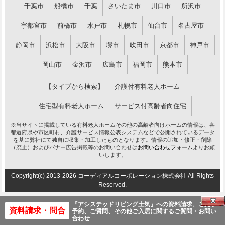
千葉市
船橋市
千葉
さいたま市
川口市
所沢市
宇都宮市
前橋市
水戸市
札幌市
仙台市
名古屋市
静岡市
浜松市
大阪市
堺市
吹田市
京都市
神戸市
岡山市
金沢市
広島市
福岡市
熊本市
【タイプから検索】
介護付有料老人ホーム
住宅型有料老人ホーム
サービス付高齢者向住宅
※当サイトに掲載している有料老人ホームその他の高齢者向けホームの情報は、各
都道府県や市区町村、介護サービス情報公表システムなどで公開されているデータ
を基に弊社にて独自に収集・加工したものとなります。情報の追加・修正・削除
（廃止）およびバナー広告掲載等のお問い合わせは
お問い合わせフォーム
よりお願
いします。
Copyright(c) 2013-2026 コーディアルコーポレーション株式会社 All Rights
Reserved.
『アシステッドリビング土気』への資料
請求、ご見学
資料請求・問合
予約、ご質問、その他ご入居に関するご質問・お問い
合わせ