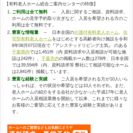
【有料老人ホーム総合ご案内センターの特徴】
ご利用は全て無料
～ 入居に関するご相談、資料請求、
ホームの見学予約取り次ぎなど、入居を希望される方のご
利用は全て無料です。
豊富な情報量
～ 日本全国の
介護付有料老人ホーム
、
住
宅型有料老人ホーム
をはじめとする高齢者向け施設を令和
8年08月07日現在で『アシステッドリビング土気』 のある
千葉県内
では1,451件（内 資料請求や入居相談が可能な施
設は242件）、
千葉市内
の掲載ホーム数は278件、日本全国
では39,594件（内、資料請求等 弊社にて相談可能なホーム
は2,841件）掲載しています。
豊富な経験と実績
～ ご入居を希望される方が10人いら
っしゃれば、その状況や希望などは10人それぞれ。まだ、
老人ホームの紹介をする会社が少なかった平成17年に老人
ホームの入居相談業務を開始して以来、これまでに様々な
お客様のご要望に応えてきた豊富な経験と実績がありま
す。