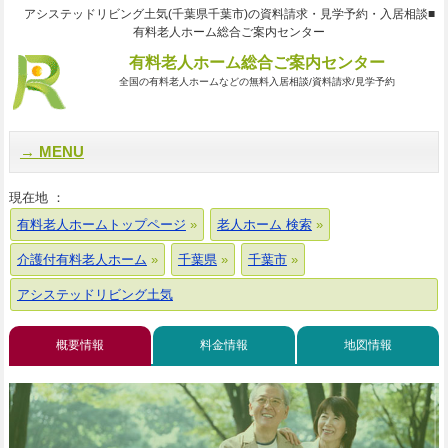
アシステッドリビング土気(千葉県千葉市)の資料請求・見学予約・入居相談■
有料老人ホーム総合ご案内センター
有料老人ホーム総合ご案内センター
全国の有料老人ホームなどの無料入居相談/資料請求/見学予約
MENU
現在地 ：
有料老人ホームトップページ
老人ホーム 検索
介護付有料老人ホーム
千葉県
千葉市
アシステッドリビング土気
概要情報
料金情報
地図情報