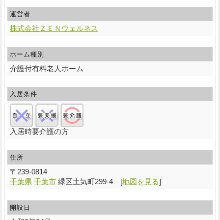
運営者
株式会社ＺＥＮウェルネス
ホーム種別
介護付有料老人ホーム
入居条件
自立:×/要支援:×/要介護:○
入居時要介護の方
住所
〒
239-0814
千葉県
千葉市
緑区土気町299-4
[
地図を見る
]
開設日