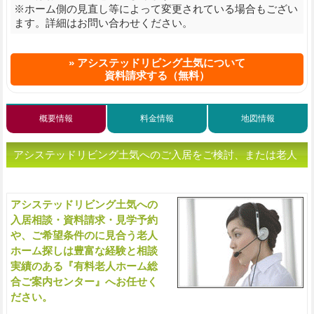
※ホーム側の見直し等によって変更されている場合もござい
ます。詳細はお問い合わせください。
アシステッドリビング土気について
資料請求する（無料）
概要情報
料金情報
地図情報
アシステッドリビング土気へのご入居をご検討、または老人
ホームをお探しの方へ（ご相談・お問い合わせ）
アシステッドリビング土気への
入
入居相談・資料請求・見学予約
や、ご希望条件のに見合う老人
ホーム探しは豊富な経験と相談
実績のある『有料老人ホーム総
合ご案内センター』へお任せく
ださい。