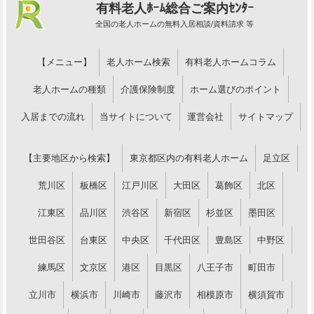
有料老人ﾎｰﾑ総合ご案内ｾﾝﾀｰ
全国の老人ホームの無料入居相談/資料請求 等
【メニュー】
老人ホーム検索
有料老人ホームコラム
老人ホームの種類
介護保険制度
ホーム選びのポイント
入居までの流れ
当サイトについて
運営会社
サイトマップ
【主要地区から検索】
東京都区内の有料老人ホーム
足立区
荒川区
板橋区
江戸川区
大田区
葛飾区
北区
江東区
品川区
渋谷区
新宿区
杉並区
墨田区
世田谷区
台東区
中央区
千代田区
豊島区
中野区
練馬区
文京区
港区
目黒区
八王子市
町田市
立川市
横浜市
川崎市
藤沢市
相模原市
横須賀市