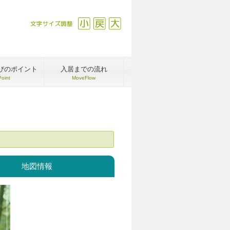
文字サイズ調整
縮小
戻す
拡大
びのポイント
入居までの流れ
Point
MoveFlow
地図情報