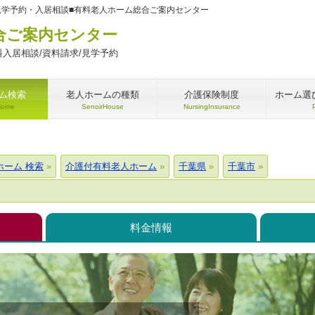
見学予約・入居相談■有料老人ホーム総合ご案内センター
合ご案内センター
入居相談/資料請求/見学予約
ム検索
老人ホームの種類
介護保険制度
ホーム選
Home
SenoirHouse
NursingInsurance
ホーム 検索
介護付有料老人ホーム
千葉県
千葉市
料金情報