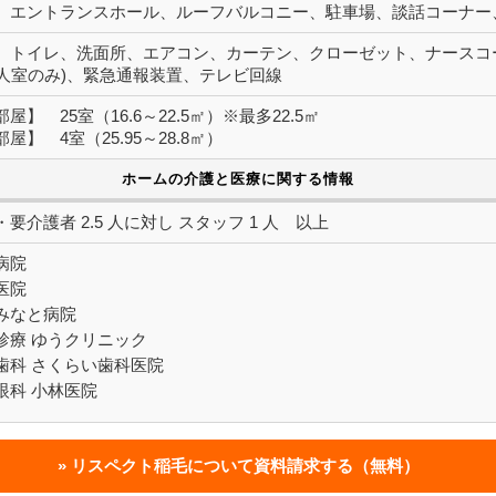
、エントランスホール、ルーフバルコニー、駐車場、談話コーナー
、トイレ、洗面所、エアコン、カーテン、クローゼット、ナースコー
2人室のみ)、緊急通報装置、テレビ回線
屋】 25室（16.6～22.5㎡）※最多22.5㎡
屋】 4室（25.95～28.8㎡）
ホームの介護と医療に関する情報
要介護者 2.5 人に対し スタッフ 1 人 以上
病院
医院
みなと病院
診療 ゆうクリニック
歯科 さくらい歯科医院
眼科 小林医院
リスペクト稲毛について
資料請求する（無料）