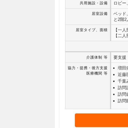
ロビー
共用施設・設備
ベッド
居室設備
と2階
【一人部
居室タイプ、面積
【二人部
要支援・
介護体制 等
増田
協力・提携・後方支援
医療機関 等
近藤
千葉
訪問
訪問
訪問