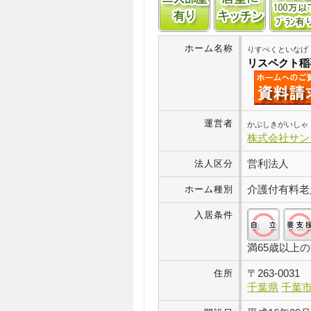
ホーム名称
りすぺくといなげ
リスペクト稲
運営者
かぶしきがいしゃ
株式会社サン
営利法人
法人区分
介護付有料老
ホーム種別
入居条件
満65歳以上
〒
263-0031
住所
千葉県
千葉