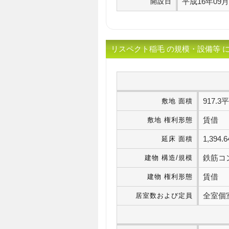
平成16年09
開設日
リスペクト稲毛 の規模・設備等 
917.
敷地 面積
賃借
敷地 権利形態
1,39
延床 面積
鉄筋コ
建物 構造/規模
賃借
建物 権利形態
全室個
居室数および定員