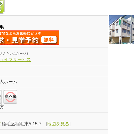
毛
 さんらいふさーびす
ライフサービス
人ホーム
自立:○/要支援:○/要介護:○
の方
市
稲毛区稲毛東5-15-7
[
地図を見る
]