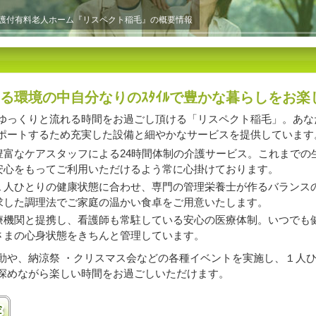
護付有料老人ホーム『リスペクト稲毛』の概要情報
る環境の中自分なりのｽﾀｲﾙで豊かな暮らしをお楽
ゆっくりと流れる時間をお過ごし頂ける「リスペクト稲毛」。あな
ポートするため充実した設備と細やかなサービスを提供しています
豊富なケアスタッフによる24時間体制の介護サービス。これまでの
安心をもってご利用いただけるよう常に心掛けております。
１人ひとりの健康状態に合わせ、専門の管理栄養士が作るバランス
求した調理法でご家庭の温かい食卓をご用意いたします。
療機関と提携し、看護師も常駐している安心の医療体制。いつでも
さまの心身状態をきちんと管理しています。
動や、納涼祭 ・クリスマス会などの各種イベントを実施し、１人
深めながら楽しい時間をお過ごしいただけます。
ッチンあり
入居金100万円以下プランあり