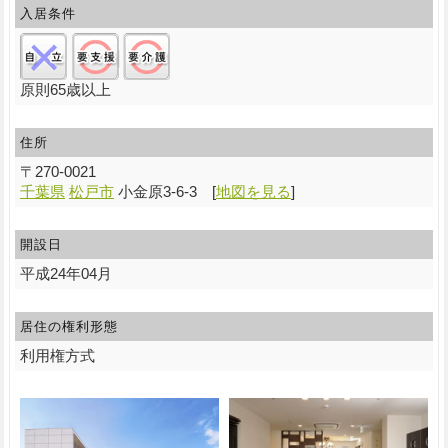
入居条件
自立:×/要支援:○/要介護:○
原則65歳以上
住所
〒
270-0021
千葉県
松戸市
小金原3-6-3
[
地図を見る
]
開設日
平成24年04月
居住の権利形態
利用権方式