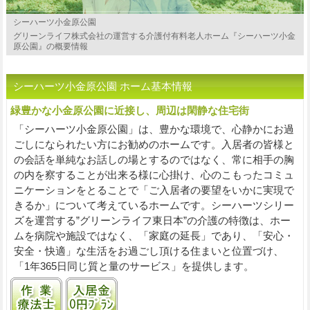
シーハーツ小金原公園
グリーンライフ株式会社の運営する介護付有料老人ホーム『シーハーツ小金
原公園』の概要情報
シーハーツ小金原公園 ホーム基本情報
緑豊かな小金原公園に近接し、周辺は閑静な住宅街
「シーハーツ小金原公園」は、豊かな環境で、心静かにお過
ごしになられたい方にお勧めのホームです。入居者の皆様と
の会話を単純なお話しの場とするのではなく、常に相手の胸
の内を察することが出来る様に心掛け、心のこもったコミュ
ニケーションをとることで「ご入居者の要望をいかに実現で
きるか」について考えているホームです。シーハーツシリー
ズを運営する”グリーンライフ東日本”の介護の特徴は、ホー
ムを病院や施設ではなく、「家庭の延長」であり、「安心・
安全・快適」な生活をお過ごし頂ける住まいと位置づけ、
「1年365日同じ質と量のサービス」を提供します。
作業療法士常勤
入居金0円プランあり