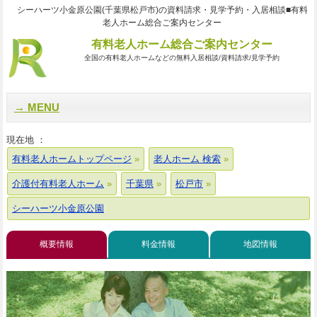
シーハーツ小金原公園(千葉県松戸市)の資料請求・見学予約・入居相談■有料
老人ホーム総合ご案内センター
有料老人ホーム総合ご案内センター
全国の有料老人ホームなどの無料入居相談/資料請求/見学予約
MENU
現在地 ：
有料老人ホームトップページ
老人ホーム 検索
介護付有料老人ホーム
千葉県
松戸市
シーハーツ小金原公園
概要情報
料金情報
地図情報