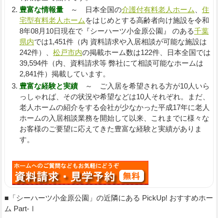
豊富な情報量
～ 日本全国の
介護付有料老人ホーム
、
住
宅型有料老人ホーム
をはじめとする高齢者向け施設を令和
8年08月10日現在で『シーハーツ小金原公園』 のある
千葉
県内
では1,451件（内 資料請求や入居相談が可能な施設は
242件）、
松戸市内
の掲載ホーム数は122件、日本全国では
39,594件（内、資料請求等 弊社にて相談可能なホームは
2,841件）掲載しています。
豊富な経験と実績
～ ご入居を希望される方が10人いら
っしゃれば、その状況や希望などは10人それぞれ。まだ、
老人ホームの紹介をする会社が少なかった平成17年に老人
ホームの入居相談業務を開始して以来、これまでに様々な
お客様のご要望に応えてきた豊富な経験と実績がありま
す。
■「シーハーツ小金原公園」の近隣にある PickUp! おすすめホー
ム Part-Ⅰ