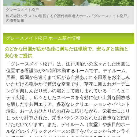
グレースメイト松戸
株式会社ソラストの運営する介護付有料老人ホーム『グレースメイト松戸』
の概要情報
グレースメイト松戸 ホーム基本情報
のどかな田園が広がる緑に満ちた住環境で、安らぎと笑顔と
安心をご提供
「グレースメイト松戸」は、江戸川沿いの広々とした田園に
位置する看護師が24時間常勤するホームです。デイルーム、
居室、庭園から遠くまで広がる自然あふれる風景をお楽しみ
いただける穏やかで贅沢な空間です。草花に囲まれガーデニ
ングを楽しんだり憩いの場として親しまれている「コミュニ
ティ広場」、広々としたスペースを有効に使い上質な開放感
を醸しだす共用エリア、多彩なレクリエーションやイベント
活動、お一人おひとりのお好みに応じながら、栄養士により
しっかり計算された、栄養バランスのとれたお食事など好評
いただいています。また、デイルーム（食堂）や多目的ホー
ルなどのパブリックスペースの様子をパソコンからオンライ