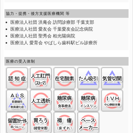
協力・提携・後方支援
医療機関 等
医療法人社団 洪庵会 訪問診療部 千葉支部
医療法人社団 愛友会 千葉愛友会記念病院
医療法人社団 聖秀会 柏光陽病院
医療法人 愛育会 やばしら歯科駅ビル診療所
医療の受入体制
認知症:○
ストーマ(人工肛門):○
在宅酸素:○
たん吸引:△
気管
筋萎縮性側索硬化症(ＡＬＳ):△
人工透析:○
糖尿病(食事):○
糖尿病(インスリン
中心
留置カテーテル(尿バルーン):○
経管栄養(胃ろう):○
褥瘡（床ずれ）:○
ペースメーカ:○