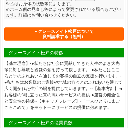
※△はお身体の状態等によります。
※ホーム側の見直し等によって変更されている場合もござい
ます。詳細はお問い合わせください。
グレースメイト松戸について
資料請求する（無料）
グレースメイト松戸の特徴
【基本理念】-●私たちは社会に貢献してきた人生のよき大先
輩に対し尊敬と親愛の念を持って接します。-●私たちはここ
ろと手のふれあいを通じてお客様の自立の支援を行います。-
●私たちはお客様のご家族や地域の方々とのふれあいを通じて
広く開かれた生活の場を提供していきます。--【基本方針】-●
お客様の側に立った質の高いサービスの提供-●運営の健全性
と安全性の確保--【キャッチフレーズ】-「一人ひとりにまご
ころこめて」をモットーにサービスの提供に努めます。
グレースメイト松戸の従業員数