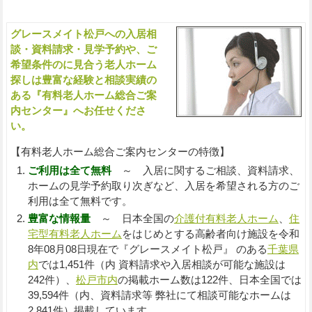
をお探しの方へ（ご相談・お問い合わせ）
グレースメイト松戸への入居相
入
談・資料請求・見学予約や、ご
希望条件のに見合う老人ホーム
探しは豊富な経験と相談実績の
ある『有料老人ホーム総合ご案
内センター』へお任せくださ
い。
【有料老人ホーム総合ご案内センターの特徴】
ご利用は全て無料
～ 入居に関するご相談、資料請求、
ホームの見学予約取り次ぎなど、入居を希望される方のご
利用は全て無料です。
豊富な情報量
～ 日本全国の
介護付有料老人ホーム
、
住
宅型有料老人ホーム
をはじめとする高齢者向け施設を令和
8年08月08日現在で『グレースメイト松戸』 のある
千葉県
内
では1,451件（内 資料請求や入居相談が可能な施設は
242件）、
松戸市内
の掲載ホーム数は122件、日本全国では
39,594件（内、資料請求等 弊社にて相談可能なホームは
2,841件）掲載しています。