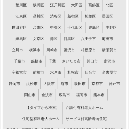
荒川区
板橋区
江戸川区
大田区
葛飾区
北区
江東区
品川区
渋谷区
新宿区
杉並区
墨田区
世田谷区
台東区
中央区
千代田区
豊島区
中野区
練馬区
文京区
港区
目黒区
八王子市
町田市
立川市
横浜市
川崎市
藤沢市
相模原市
横須賀市
千葉市
船橋市
千葉
さいたま市
川口市
所沢市
宇都宮市
前橋市
水戸市
札幌市
仙台市
名古屋市
静岡市
浜松市
大阪市
堺市
吹田市
京都市
神戸市
岡山市
金沢市
広島市
福岡市
熊本市
【タイプから検索】
介護付有料老人ホーム
住宅型有料老人ホーム
サービス付高齢者向住宅