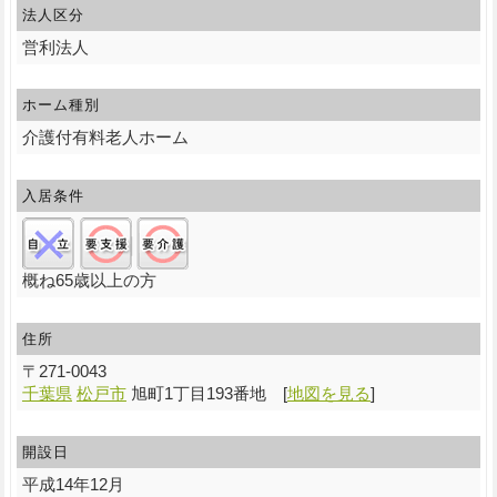
法人区分
営利法人
ホーム種別
介護付有料老人ホーム
入居条件
自立:×/要支援:○/要介護:○
概ね65歳以上の方
住所
〒
271-0043
千葉県
松戸市
旭町1丁目193番地
[
地図を見る
]
開設日
平成14年12月