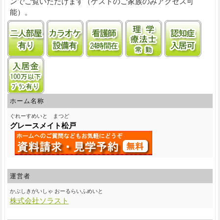
ンでご覧いただけます（ゲストのご家族のみアクセス可
能）。
二人部屋あり
カラオケ設備
看護師24時間常駐
理学療法士常勤
認知
入居金100万円以下プランあり
ホーム名称
ぐれーすめいと まつど
グレースメイト松戸
運営者
かぶしきがいしゃ おーるらいふめいと
株式会社ソラスト