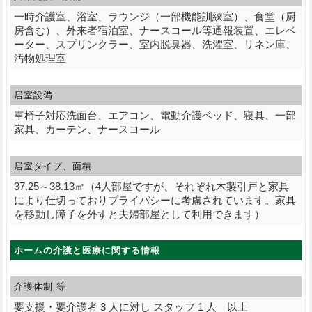
一時介護室、浴室、ラウンジ（一部機能訓練室）、食堂（厨
房含む）、外来者宿泊室、ナースコール等通報装置、エレベ
ーター、スプリンクラー、室内脱臭器、洗濯室、リネン庫、
汚物処理室
居室設備
車椅子対応洗面台、エアコン、電動介護ベッド、寝具、一部
家具、カーテン、ナースコール
居室タイプ、面積
37.25～38.13㎡（4人部屋ですが、それぞれ木製引戸と家具
により仕切っておりプライバシーに考慮されています。家具
を移動し障子を外すと夫婦部屋として利用できます）
ホームの介護と医療に関する情報
介護体制 等
要支援・要介護者 3 人に対し スタッフ 1 人 以上