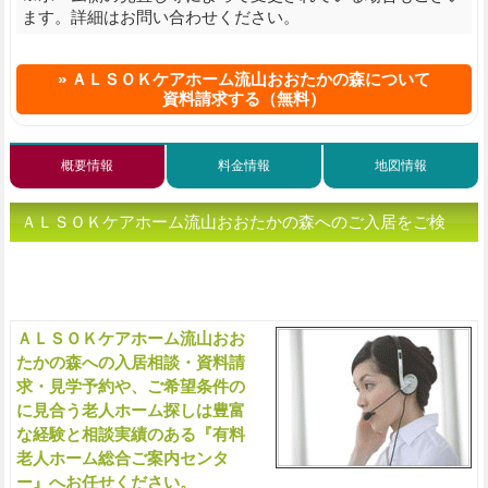
ます。詳細はお問い合わせください。
ＡＬＳＯＫケアホーム流山おおたかの森について
資料請求する（無料）
概要情報
料金情報
地図情報
ＡＬＳＯＫケアホーム流山おおたかの森へのご入居をご検
討、または老人ホームをお探しの方へ（ご相談・お問い合わ
せ）
ＡＬＳＯＫケアホーム流山おお
入
たかの森への入居相談・資料請
求・見学予約や、ご希望条件の
に見合う老人ホーム探しは豊富
な経験と相談実績のある『有料
老人ホーム総合ご案内センタ
ー』へお任せください。