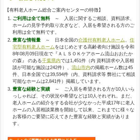
【有料老人ホーム総合ご案内センターの特徴】
ご利用は全て無料
～ 入居に関するご相談、資料請求、
ホームの見学予約取り次ぎなど、入居を希望される方のご
利用は全て無料です。
豊富な情報量
～ 日本全国の
介護付有料老人ホーム
、
住
宅型有料老人ホーム
をはじめとする高齢者向け施設を令和
8年08月09日現在で『ＡＬＳＯＫケアホーム流山おおたか
の森』 のある
千葉県内
では1,451件（内 資料請求や入居相
談が可能な施設は242件）、
流山市内
の掲載ホーム数は45
件、日本全国では39,594件（内、資料請求等 弊社にて相談
可能なホームは2,841件）掲載しています。
豊富な経験と実績
～ ご入居を希望される方が10人いら
っしゃれば、その状況や希望などは10人それぞれ。まだ、
老人ホームの紹介をする会社が少なかった平成17年に老人
ホームの入居相談業務を開始して以来、これまでに様々な
お客様のご要望に応えてきた豊富な経験と実績がありま
す。