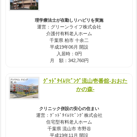
理学療法士が在勤しリハビリを実施
運営：グリーンライフ株式会社
介護付有料老人ホーム
千葉県 柏市 十余二
平成19年06月 開設
入居時：0円
月 額：342,760円
ｸﾞｯﾄﾞﾀｲﾑﾘﾋﾞﾝｸﾞ流山壱番舘-おおた
かの森-
クリニック併設の安心の住まい
運営：ｸﾞｯﾄﾞﾀｲﾑﾘﾋﾞﾝｸﾞ株式会社
住宅型有料老人ホーム
千葉県 流山市 市野谷
平成19年11月 開設