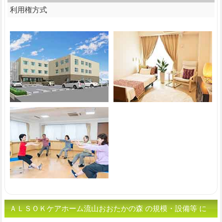
利用権方式
ＡＬＳＯＫケアホーム流山おおたかの森 の規模・設備等 に