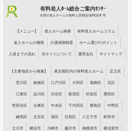
有料老人ﾎｰﾑ総合ご案内ｾﾝﾀｰ
全国の老人ホームの無料入居相談/資料請求 等
【メニュー】
老人ホーム検索
有料老人ホームコラム
老人ホームの種類
介護保険制度
ホーム選びのポイント
入居までの流れ
当サイトについて
運営会社
サイトマップ
【主要地区から検索】
東京都区内の有料老人ホーム
足立区
荒川区
板橋区
江戸川区
大田区
葛飾区
北区
江東区
品川区
渋谷区
新宿区
杉並区
墨田区
世田谷区
台東区
中央区
千代田区
豊島区
中野区
練馬区
文京区
港区
目黒区
八王子市
町田市
立川市
横浜市
川崎市
藤沢市
相模原市
横須賀市