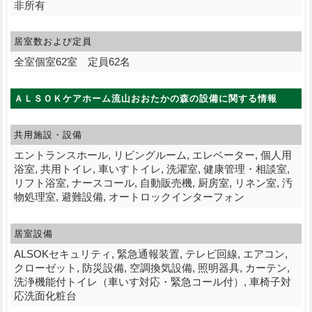
非所有
居室数および定員
全室個室62室 定員62名
ＡＬＳＯＫケアホーム流山おおたかの森の設備に関する情報
共用施設・設備
エントランスホール, リビングルーム, エレベーター, 個人用
浴室, 共用トイレ, 車いすトイレ, 洗濯室, 健康管理・相談室,
リフト浴室, ナースコール, 自動販売機, 厨房室, リネン室, 汚
物処理室, 避難設備, オートロックインターフォン
居室設備
ALSOKセキュリティ, 緊急通報装置, テレビ回線, エアコン,
クローゼット, 防災設備, 空調換気設備, 照明器具, カーテン,
洗浄機能付トイレ（車いす対応・緊急コール付）, 車椅子対
応洗面化粧台