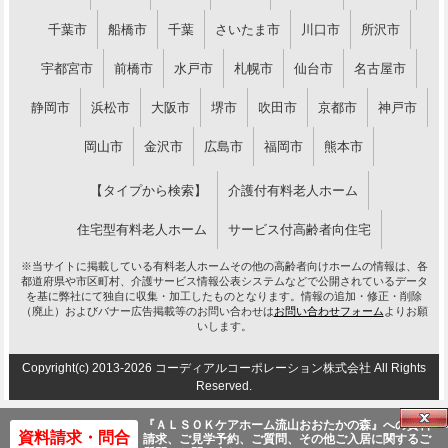
千葉市
船橋市
千葉
さいたま市
川口市
所沢市
宇都宮市
前橋市
水戸市
札幌市
仙台市
名古屋市
静岡市
浜松市
大阪市
堺市
吹田市
京都市
神戸市
岡山市
金沢市
広島市
福岡市
熊本市
【タイプから検索】
介護付有料老人ホーム
住宅型有料老人ホーム
サービス付高齢者向住宅
※当サイトに掲載している有料老人ホームその他の高齢者向けホームの情報は、各
都道府県や市区町村、介護サービス情報公表システムなどで公開されているデータ
を基に弊社にて独自に収集・加工したものとなります。情報の追加・修正・削除
（廃止）およびバナー広告掲載等のお問い合わせは
お問い合わせフォーム
よりお願
いします。
Copyright(c) 2013-2026 コーディアルコーポレーション株式会社 All Rights
Reserved.
『ＡＬＳＯＫケアホーム流山おおたかの森』への資料
資料請求・問合
請求、ご見学予約、ご質問、その他ご入居に関するご