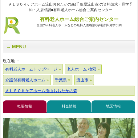
ＡＬＳＯＫケアホーム流山おおたかの森(千葉県流山市)の資料請求・見学予
約・入居相談■有料老人ホーム総合ご案内センター
有料老人ホーム総合ご案内センター
全国の有料老人ホームなどの無料入居相談/資料請求/見学予約
MENU
現在地 ：
有料老人ホームトップページ
老人ホーム 検索
介護付有料老人ホーム
千葉県
流山市
ＡＬＳＯＫケアホーム流山おおたかの森
概要情報
料金情報
地図情報