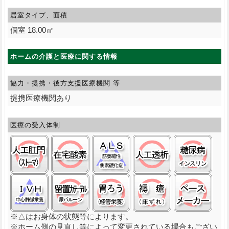
居室タイプ、面積
個室 18.00㎡
ホームの介護と医療に関する情報
協力・提携・後方支援
医療機関 等
提携医療機関あり
医療の受入体制
ストーマ(人工肛門):○
在宅酸素:○
筋萎縮性側索硬化症(ＡＬＳ)
人工透析:○
糖尿
中心静脈栄養(ＩＶＨ):△
留置カテーテル(尿バルーン):○
経管栄養(胃ろう):○
褥瘡（床ずれ）:
ペー
※△はお身体の状態等によります。
※ホーム側の見直し等によって変更されている場合もござい