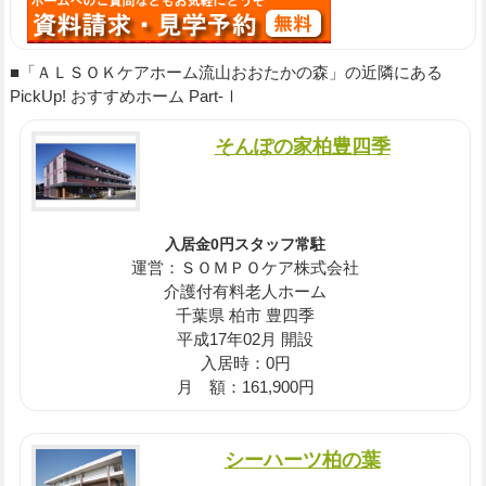
■「ＡＬＳＯＫケアホーム流山おおたかの森」の近隣にある
PickUp! おすすめホーム Part-Ⅰ
そんぽの家柏豊四季
入居金0円スタッフ常駐
運営：ＳＯＭＰＯケア株式会社
介護付有料老人ホーム
千葉県 柏市 豊四季
平成17年02月 開設
入居時：0円
月 額：161,900円
シーハーツ柏の葉