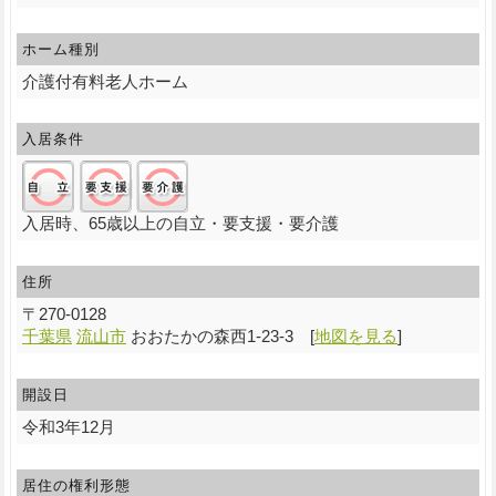
ホーム種別
介護付有料老人ホーム
入居条件
自立:○/要支援:○/要介護:○
入居時、65歳以上の自立・要支援・要介護
住所
〒
270-0128
千葉県
流山市
おおたかの森西1-23-3
[
地図を見る
]
開設日
令和3年12月
居住の権利形態