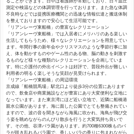
ることができます。日中は看護師が常勤しており、日々血圧
測定や検温などの体調管理を行っております。また急な体調
不良時などでは提携医療機関との迅速な情報伝達と搬送体制
を整えておりますので安心して生活可能です。
「リアンレーヴ東船橋」の豊富なレクリエーション
「リアンレーヴ東船橋」では入居者にメリハリのある楽しい
生活してもらうため、様々なレクリエーションを用意してい
ます。年間行事の新年会やクリスマスのような季節行事に加
え、体を動かすものやゲーム性のある物、脳の動きを刺激す
るものなど様々な種類のレクリエーションを企画していま
す。特に介護付の外出イベントは好評で、普段外出が難しい
利用者の明るく楽しそうな笑顔が見受けられます。
「リアンレーヴ東船橋」の周辺環境
京成線「船橋競馬場」駅北口より徒歩3分の位置にあります
ので、飲食店や商業施設などが豊富にあり大変便利な立地に
なっています。また東京湾にほど近い立地で、近隣に船橋港
親水公園があります。海に面した公園でとても整備されてい
ますので、波の音を聞きながら海風に吹かれ、海鳥が飛び交
う姿を眺めながらのんびり散歩を行うと大変気持ち良いで
す。その他、谷津バラ園があります。約700種6300株ものバ
ラが咲き乱れるバラ園で、香しいバラの香りに包まれながら