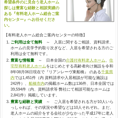
希望条件のに見合う老人ホーム
探しは豊富な経験と相談実績の
ある『有料老人ホーム総合ご案
内センター』へお任せくださ
い。
【有料老人ホーム総合ご案内センターの特徴】
ご利用は全て無料
～ 入居に関するご相談、資料請求、
ホームの見学予約取り次ぎなど、入居を希望される方のご
利用は全て無料です。
豊富な情報量
～ 日本全国の
介護付有料老人ホーム
、
住
宅型有料老人ホーム
をはじめとする高齢者向け施設を令和
8年08月06日現在で『リアンレーヴ東船橋』 のある
千葉県
内
では1,451件（内 資料請求や入居相談が可能な施設は
242件）、
船橋市内
の掲載ホーム数は136件、日本全国では
39,594件（内、資料請求等 弊社にて相談可能なホームは
2,841件）掲載しています。
豊富な経験と実績
～ ご入居を希望される方が10人いら
っしゃれば、その状況や希望などは10人それぞれ。まだ、
老人ホームの紹介をする会社が少なかった平成17年に老人