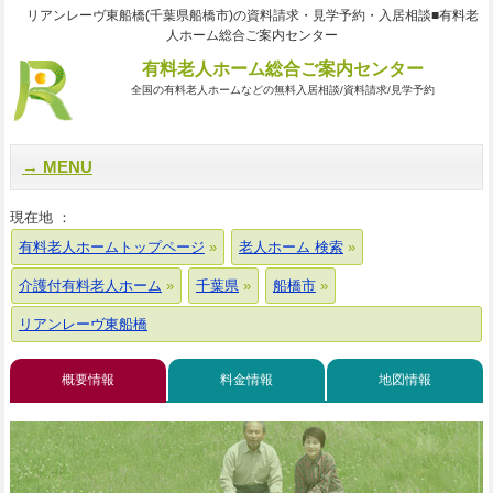
リアンレーヴ東船橋(千葉県船橋市)の資料請求・見学予約・入居相談■有料老
人ホーム総合ご案内センター
有料老人ホーム総合ご案内センター
全国の有料老人ホームなどの無料入居相談/資料請求/見学予約
MENU
現在地 ：
有料老人ホームトップページ
老人ホーム 検索
介護付有料老人ホーム
千葉県
船橋市
リアンレーヴ東船橋
概要情報
料金情報
地図情報