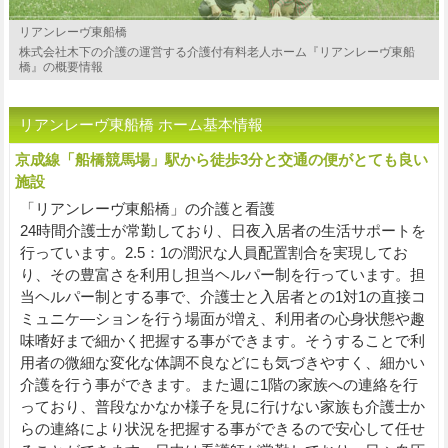
リアンレーヴ東船橋
株式会社木下の介護の運営する介護付有料老人ホーム『リアンレーヴ東船
橋』の概要情報
リアンレーヴ東船橋 ホーム基本情報
京成線「船橋競馬場」駅から徒歩3分と交通の便がとても良い
施設
「リアンレーヴ東船橋」の介護と看護
24時間介護士が常勤しており、日夜入居者の生活サポートを
行っています。2.5：1の潤沢な人員配置割合を実現してお
り、その豊富さを利用し担当ヘルパー制を行っています。担
当ヘルパー制とする事で、介護士と入居者との1対1の直接コ
ミュニケ―ションを行う場面が増え、利用者の心身状態や趣
味嗜好まで細かく把握する事ができます。そうすることで利
用者の微細な変化な体調不良などにも気づきやすく、細かい
介護を行う事ができます。また週に1階の家族への連絡を行
っており、普段なかなか様子を見に行けない家族も介護士か
らの連絡により状況を把握する事ができるので安心して任せ