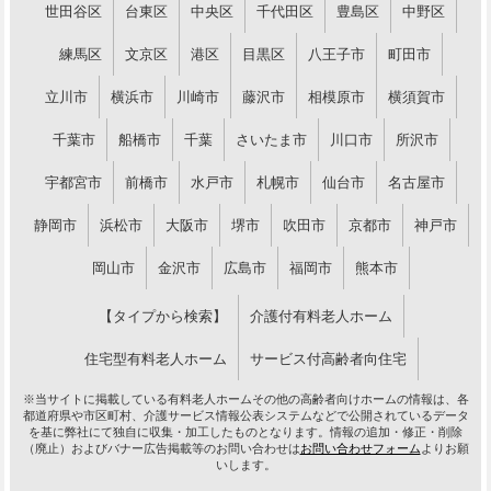
世田谷区
台東区
中央区
千代田区
豊島区
中野区
練馬区
文京区
港区
目黒区
八王子市
町田市
立川市
横浜市
川崎市
藤沢市
相模原市
横須賀市
千葉市
船橋市
千葉
さいたま市
川口市
所沢市
宇都宮市
前橋市
水戸市
札幌市
仙台市
名古屋市
静岡市
浜松市
大阪市
堺市
吹田市
京都市
神戸市
岡山市
金沢市
広島市
福岡市
熊本市
【タイプから検索】
介護付有料老人ホーム
住宅型有料老人ホーム
サービス付高齢者向住宅
※当サイトに掲載している有料老人ホームその他の高齢者向けホームの情報は、各
都道府県や市区町村、介護サービス情報公表システムなどで公開されているデータ
を基に弊社にて独自に収集・加工したものとなります。情報の追加・修正・削除
（廃止）およびバナー広告掲載等のお問い合わせは
お問い合わせフォーム
よりお願
いします。