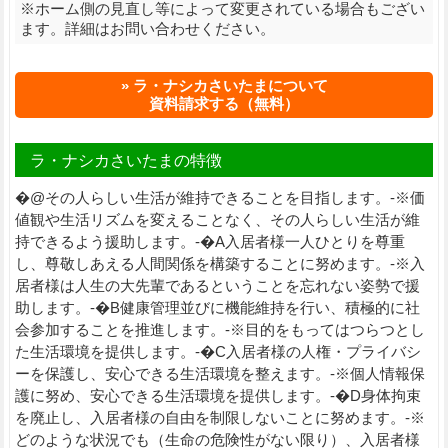
※ホーム側の見直し等によって変更されている場合もござい
ます。詳細はお問い合わせください。
ラ・ナシカさいたまについて
資料請求する（無料）
ラ・ナシカさいたまの特徴
�@その人らしい生活が維持できることを目指します。-※価
値観や生活リズムを変えることなく、その人らしい生活が維
持できるよう援助します。-�A入居者様一人ひとりを尊重
し、尊敬しあえる人間関係を構築することに努めます。-※入
居者様は人生の大先輩であるということを忘れない姿勢で援
助します。-�B健康管理並びに機能維持を行い、積極的に社
会参加することを推進します。-※目的をもってはつらつとし
た生活環境を提供します。-�C入居者様の人権・プライバシ
ーを保護し、安心できる生活環境を整えます。-※個人情報保
護に努め、安心できる生活環境を提供します。-�D身体拘束
を廃止し、入居者様の自由を制限しないことに努めます。-※
どのような状況でも（生命の危険性がない限り）、入居者様