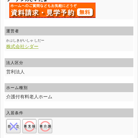
運営者
かぶしきがいしゃ しだー
株式会社シダー
法人区分
営利法人
ホーム種別
介護付有料老人ホーム
入居条件
自立:×/要支援:○/要介護:○