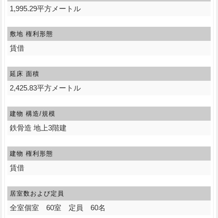
1,995.29平方メートル
敷地 権利形態
賃借
延床 面積
2,425.83平方メートル
建物 構造/規模
鉄骨造 地上3階建
建物 権利形態
賃借
居室数および定員
全室個室 60室 定員 60名