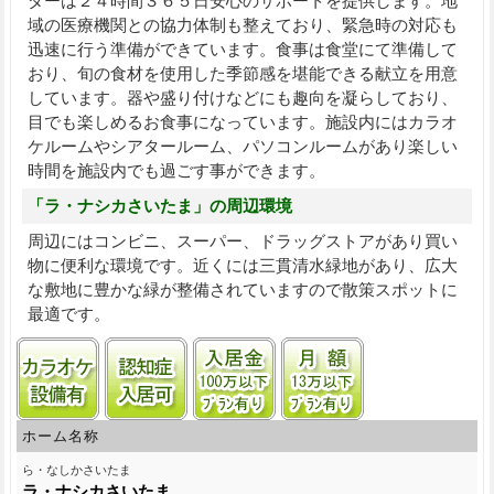
ダーは２４時間３６５日安心のサポートを提供します。地
域の医療機関との協力体制も整えており、緊急時の対応も
迅速に行う準備ができています。食事は食堂にて準備して
おり、旬の食材を使用した季節感を堪能できる献立を用意
しています。器や盛り付けなどにも趣向を凝らしており、
目でも楽しめるお食事になっています。施設内にはカラオ
ケルームやシアタールーム、パソコンルームがあり楽しい
時間を施設内でも過ごす事ができます。
「ラ・ナシカさいたま」の周辺環境
周辺にはコンビニ、スーパー、ドラッグストアがあり買い
物に便利な環境です。近くには三貫清水緑地があり、広大
な敷地に豊かな緑が整備されていますので散策スポットに
最適です。
カラオケ設備
認知症受け入れ可
入居金100万円以下プランあ
月額13万円以下
ホーム名称
ら・なしかさいたま
ラ・ナシカさいたま