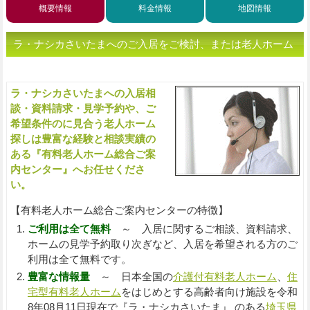
概要情報
料金情報
地図情報
ラ・ナシカさいたまへのご入居をご検討、または老人ホーム
をお探しの方へ（ご相談・お問い合わせ）
ラ・ナシカさいたまへの入居相
入
談・資料請求・見学予約や、ご
希望条件のに見合う老人ホーム
探しは豊富な経験と相談実績の
ある『有料老人ホーム総合ご案
内センター』へお任せくださ
い。
【有料老人ホーム総合ご案内センターの特徴】
ご利用は全て無料
～ 入居に関するご相談、資料請求、
ホームの見学予約取り次ぎなど、入居を希望される方のご
利用は全て無料です。
豊富な情報量
～ 日本全国の
介護付有料老人ホーム
、
住
宅型有料老人ホーム
をはじめとする高齢者向け施設を令和
8年08月11日現在で『ラ・ナシカさいたま』 のある
埼玉県