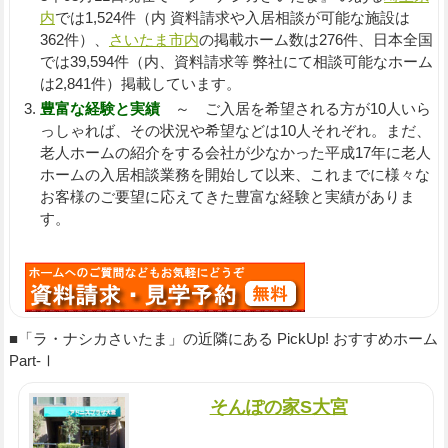
内
では1,524件（内 資料請求や入居相談が可能な施設は
362件）、
さいたま市内
の掲載ホーム数は276件、日本全国
では39,594件（内、資料請求等 弊社にて相談可能なホーム
は2,841件）掲載しています。
豊富な経験と実績
～ ご入居を希望される方が10人いら
っしゃれば、その状況や希望などは10人それぞれ。まだ、
老人ホームの紹介をする会社が少なかった平成17年に老人
ホームの入居相談業務を開始して以来、これまでに様々な
お客様のご要望に応えてきた豊富な経験と実績がありま
す。
■「ラ・ナシカさいたま」の近隣にある PickUp! おすすめホーム
Part-Ⅰ
そんぽの家S大宮