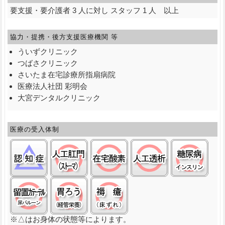
要支援・要介護者 3 人に対し スタッフ 1 人 以上
協力・提携・後方支援
医療機関 等
ういずクリニック
つばさクリニック
さいたま在宅診療所指扇病院
医療法人社団 彩明会
大宮デンタルクリニック
医療の受入体制
認知症:△
ストーマ(人工肛門):○
在宅酸素:○
人工透析:○
糖尿
留置カテーテル(尿バルーン):○
経管栄養(胃ろう):○
褥瘡（床ずれ）:○
※△はお身体の状態等によります。